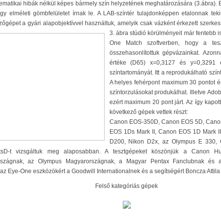
matikai hibák nélkül képes bármely szín helyzetének meghatározására (3.ábra). E
gy elméleti gömbfelületet írnak le. A LAB-színtér tulajdonképpen etalonnak teki
őgépet a gyári alapobjektívvel használtuk, amelyik csak vázként érkezett szerke
3. ábra stúdió körülményeit már fentebb 
One Match szoftverben, hogy a tes
összehasonlítottuk gépvázainkat. Azonna
értéke (D65) x=0,3127 és y=0,3291
színtartományát. Itt a reprodukálható s
A helyes fehérpont maximum 30 pontot ért
színtorzulásokat produkálhat. Illetve A
ezért maximum 20 pont járt. Az így kapot
következő gépek vettek részt:
Canon EOS-350D, Canon EOS 5D, Cano
EOS 1Ds Mark II, Canon EOS 1D Mark II
D200, Nikon D2x, az Olympus E 330,
tsD-t vizsgáltuk meg alaposabban. A tesztgépeket köszönjük a Canon H
szágnak, az Olympus Magyarországnak, a Magyar Pentax Fanclubnak és a
az Eye-One eszközökért a Goodwill Internationalnek és a segítségért Boncza Attil
Felső kategóriás gépek