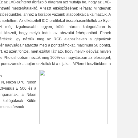
z az LAB-színteret ábrázoló diagram azt mutatja be, hogy az LAB-
nthető mesterátalakító. A teszt elkészítésének leírása: Mindegyik
sztőségünkbe, ahhoz a korábbi vázaink alapoptikáit alkalmaztuk. A
ismertettem. Az
elkészített ICC-profilokat összehasonlítottuk az Eye-
zt még izgalmasabb legyen, külön három kategóriában is
l látszott, hogy melyik indult az abszolút fehérpontból. Ennek
 értékek. Így néztük meg az RGB alapszíneken a gépvázak
zíntér nagysága határozta meg a pontszámokat, maximum 50 pontig.
, ez azért fontos, mert ezáltal látható, hogy melyik gépváz milyen
dobe Photoshopban néztük meg 100%-os nagyításban az élességet,
t pontszámok alapján osztottuk ki a díjakat. M?termi tesztünkben a
n
 N, Nikon D70, Nikon
 Olympus E 500 és a
ungáriának, a Nikon
 kollégáknak. Külön
a munkatársnak.