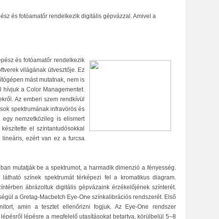
sz és fotóamatőr rendelkezik digitális gépvázzal. Amivel a
épész és fotóamatőr rendelkezik
ftverek világának útvesztője. Ez
ámítógépen mást mutatnak, nem is
ül hívjuk a Color Managementet.
nekről. Az emberi szem rendkívül
zások spektrumának infravörös és
n egy nemzetközileg is elismert
készítette el színtantudósokkal
ineáris, ezért van ez a furcsa
ban mutatják be a spektrumot, a harmadik dimenzió a fényesség.
átható színek spektrumát térképezi fel a kromatikus diagram.
térben ábrázoltuk digitális gépvázaink érzékelőjének színterét.
tségül a Gretag-Macbetch Eye-One színkalibrációs rendszerét. Első
nitort, amin a tesztet ellenőrizni fogjuk. Az Eye-One rendszer
lépésről lépésre a megfelelő utasításokat betartva, körülbelül 5–8