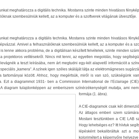
unkat meghatározza a digitális technika. Mostanra szinte minden hivatásos fényképé
lóknak szembesülniük kellett, az a komputer és a szoftverek világának útvesztője.
unkat meghatározza a digitális technika. Mostanra szinte minden hivatásos fényk
 gépvázzal. Amivel a felhasználóknak szembesülniük kellett, az a komputer és a szo
s lenne akkora probléma, de a digitálisan készített felvételek, szinte minden sz
a projektoros vetítésekről. Nincs mit tenni, az egyetlen megoldás, hogy segítség
elevágnék a teszt leírásába, nem árt megtudni egy-két alapvető információt a szí
speciális „kamera”. A színek igen széles skáláját látja az elektromágneses sugár
ya tartományai között. Ahhoz, hogy megértsük, miről is van szó, szükségünk va
. Ezt a diagrammot 1931- ben a Commission International de I’Eclairage (CIE) 
 A diagram tulajdonképpen az emberiszem színérzékenységét mutatja, ami nem l
formája (1. ábra).
A CIE-diagramok csak két dimenzió
Az átlagos emberi szem számára l
Mostani tesztünkben a CIE LAB szín
Hogy lehetséges ez? Itt hívtuk segí
lépésként bekalibráltuk azt a mo
kolorimétert a képernyőre helyezve 