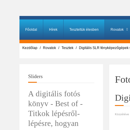
Főoldal
Hírek
Teszteltük élesben
Rovatok
Kezdőlap
Rovatok
Tesztek
Digitális SLR fényképezőgépek 
Sliders
Fot
A digitális fotós
Dig
könyv - Best of -
Titkok lépésről-
Közzétéve i
lépésre, hogyan