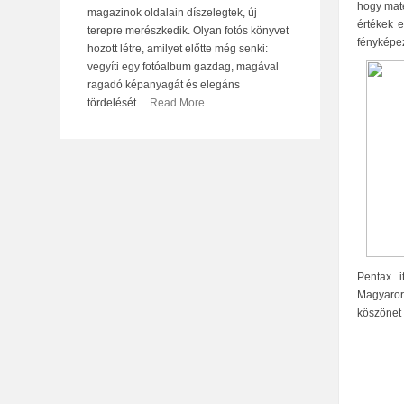
hogy mate
magazinok oldalain díszelegtek, új
értékek e
terepre merészkedik. Olyan fotós könyvet
fényképez
hozott létre, amilyet előtte még senki:
vegyíti egy fotóalbum gazdag, magával
ragadó képanyagát és elegáns
tördelését
…
Read More
Pentax i
Magyaror
köszönet 