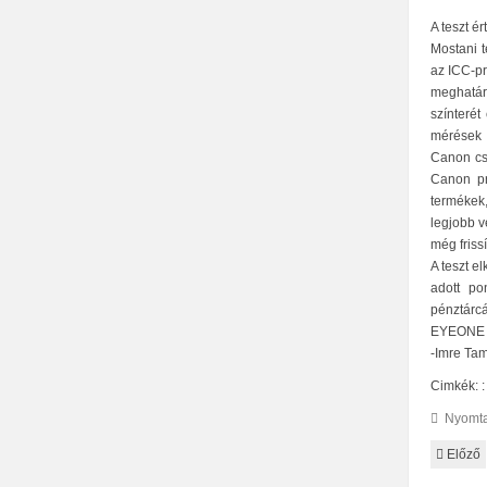
A teszt ér
Mostani 
az ICC-pr
meghatár
színteré
mérések 
Canon cs
Canon pr
termékek,
legjobb v
még friss
A teszt e
adott po
pénztárcá
EYEONE r
-Imre Tam
Cimkék: 
Nyomta
Előző