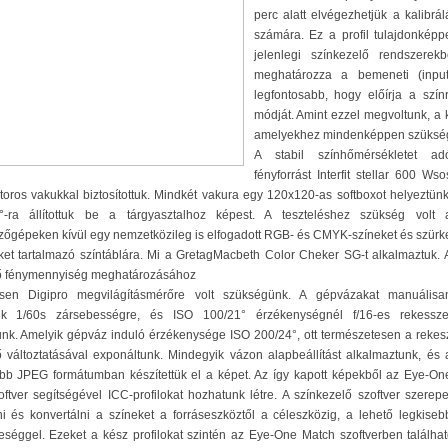
perc alatt elvégezhetjük a kalibrál
számára. Ez a profil tulajdonképpe
jelenlegi színkezelő rendszere
meghatározza a bemeneti (input
legfontosabb, hogy előírja a szí
módját. Amint ezzel megvoltunk, a 
amelyekhez mindenképpen szükséges
A stabil színhőmérsékletet ad
fényforrást Interfit stellar 600 Wso
toros vakukkal biztosítottuk. Mindkét vakura egy 120x120-as softboxot helyeztünk
-ra állítottuk be a tárgyasztalhoz képest. A teszteléshez szükség volt 
őgépeken kívül egy nemzetközileg is elfogadott RGB- és CMYK-színeket és szürk
et tartalmazó színtáblára. Mi a GretagMacbeth Color Cheker SG-t alkalmaztuk. 
ő fénymennyiség meghatározásához
en Digipro megvilágításmérőre volt szükségünk. A gépvázakat manuálisa
ttuk 1/60s zársebességre, és ISO 100/21° érzékenységnél f/16-es rekessze
nk. Amelyik gépváz induló érzékenysége ISO 200/24°, ott természetesen a rekes
 változtatásával exponáltunk. Mindegyik vázon alapbeállítást alkalmaztunk, és 
bb JPEG formátumban készítettük el a képet. Az így kapott képekből az Eye-On
ftver segítségével ICC-profilokat hozhatunk létre. A színkezelő szoftver szerepe
ni és konvertálni a színeket a forráseszköztől a céleszközig, a lehető legkiseb
eséggel. Ezeket a kész profilokat szintén az Eye-One Match szoftverben találha