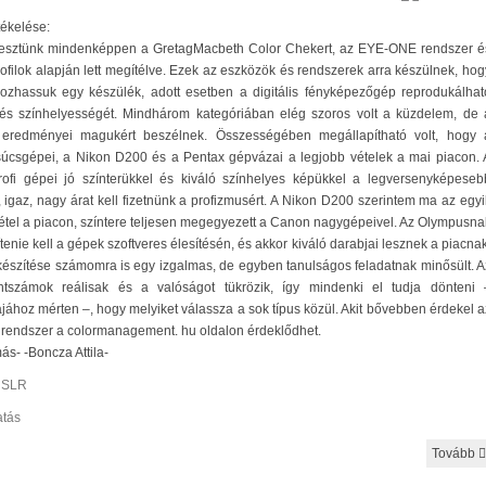
tékelése:
tesztünk mindenképpen a GretagMacbeth Color Chekert, az EYE-ONE rendszer é
ofilok alapján lett megítélve. Ezek az eszközök és rendszerek arra készülnek, hog
ozhassuk egy készülék, adott esetben a digitális fényképezőgép reprodukálhat
t és színhelyességét. Mindhárom kategóriában elég szoros volt a küzdelem, de 
eredményei magukért beszélnek. Összességében megállapítható volt, hogy 
úcsgépei, a Nikon D200 és a Pentax gépvázai a legjobb vételek a mai piacon. 
ofi gépei jó színterükkel és kiváló színhelyes képükkel a legversenyképeseb
 igaz, nagy árat kell fizetnünk a profizmusért. A Nikon D200 szerintem ma az egyi
étel a piacon, színtere teljesen megegyezett a Canon nagygépeivel. Az Olympusna
ítenie kell a gépek szoftveres élesítésén, és akkor kiváló darabjai lesznek a piacnak
lkészítése számomra is egy izgalmas, de egyben tanulságos feladatnak minősült. A
ntszámok reálisak és a valóságot tükrözik, így mindenki el tudja dönteni 
jához mérten –, hogy melyiket válassza a sok típus közül. Akit bővebben érdekel a
endszer a colormanagement. hu oldalon érdeklődhet.
ás- -Boncza Attila-
:
SLR
tás
Tovább