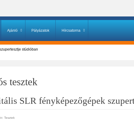
Ajánló
Pályázatok
Hírcsatorna
szupertesztje stúdióban
ós tesztek
itális SLR fényképezőgépek szupert
tt:
Tesztek