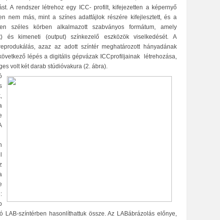
ást. A rendszer létrehoz egy ICC- profilt, kifejezetten a képernyő
n nem más, mint a színes adatfájlok részére kifejlesztett, és a
kben széles körben alkalmazott szabványos formátum, amely
) és kimeneti (output) színkezelő eszközök viselkedését. A
nreprodukálás, azaz az adott színtér meghatározott hányadának
következő lépés a digitális gépvázak ICCprofiljainak létrehozása,
 volt két darab stúdióvakura (2. ábra).
ó
s
,
a
e
A
n
l
z
a
e
:
b
tó LAB-színtérben hasonlíthattuk össze. Az LABábrázolás előnye,