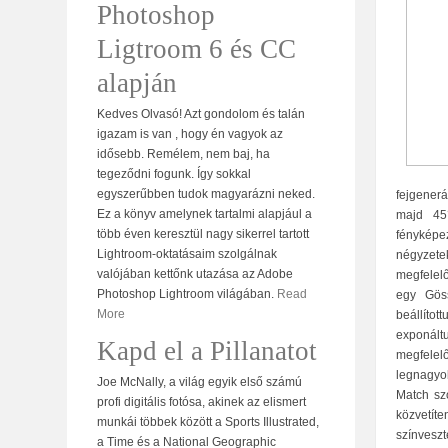
Photoshop
Ligtroom 6 és CC
alapján
Kedves Olvasó! Azt gondolom és talán
igazam is van , hogy én vagyok az
idősebb. Remélem, nem baj, ha
tegeződni fogunk. Így sokkal
egyszerűbben tudok magyarázni neked.
fejgenerá
Ez a könyv amelynek tartalmi alapjául a
majd 45°
több éven keresztül nagy sikerrel tartott
fényképez
Lightroom-oktatásaim szolgálnak
négyzetek
valójában kettőnk utazása az Adobe
megfelel
Photoshop Lightroom világában.
Read
egy Göss
More
beállíto
exponáltu
Kapd el a Pillanatot
megfelelő
legnagyo
Joe McNally, a világ egyik első számú
Match szo
profi digitális fotósa, akinek az elismert
közvetíte
munkái többek között a Sports Illustrated,
színveszt
a Time és a National Geographic