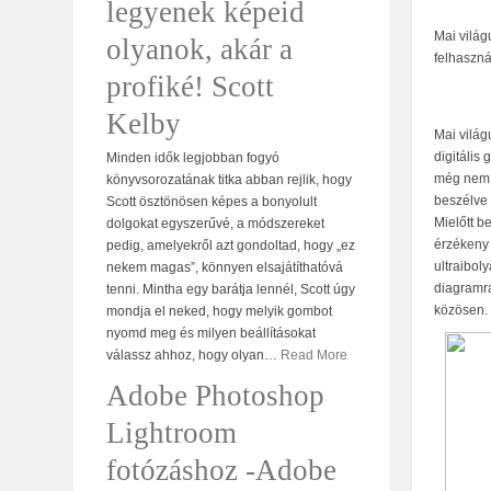
legyenek képeid
Mai világ
olyanok, akár a
felhaszná
profiké! Scott
Kelby
Mai világ
digitális
Minden idők legjobban fogyó
még nem i
könyvsorozatának titka abban rejlik, hogy
beszélve 
Scott ösztönösen képes a bonyolult
Mielőtt b
dolgokat egyszerűvé, a módszereket
érzékeny 
pedig, amelyekről azt gondoltad, hogy „ez
ultraibol
nekem magas”, könnyen elsajátíthatóvá
diagramra
tenni. Mintha egy barátja lennél, Scott úgy
közösen.
mondja el neked, hogy melyik gombot
nyomd meg és milyen beállításokat
válassz ahhoz, hogy olyan
…
Read More
Adobe Photoshop
Lightroom
fotózáshoz -Adobe