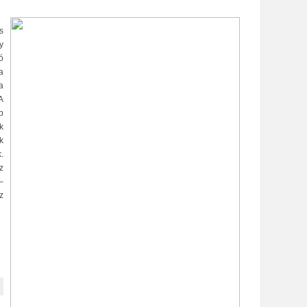
s
y
ó
a
a
A
b
k
k
.
z
–
z