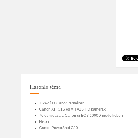
Hasonló téma
TIPA díjas Canon termékek
Canon XH G1S és XH A1S HD kamerák
70 év tudása a Canon új EOS 1000D modelljében
Nikon
Canon PowerShot G10