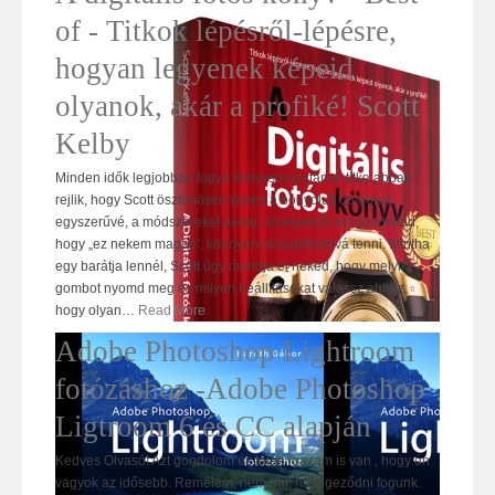
of - Titkok lépésről-lépésre,
hogyan legyenek képeid
olyanok, akár a profiké! Scott
Kelby
Minden idők legjobban fogyó könyvsorozatának titka abban
rejlik, hogy Scott ösztönösen képes a bonyolult dolgokat
egyszerűvé, a módszereket pedig, amelyekről azt gondoltad,
hogy „ez nekem magas”, könnyen elsajátíthatóvá tenni. Mintha
egy barátja lennél, Scott úgy mondja el neked, hogy melyik
gombot nyomd meg és milyen beállításokat válassz ahhoz,
hogy olyan
…
Read More
Adobe Photoshop Lightroom
fotózáshoz -Adobe Photoshop
Ligtroom 6 és CC alapján
Kedves Olvasó! Azt gondolom és talán igazam is van , hogy én
vagyok az idősebb. Remélem, nem baj, ha tegeződni fogunk.