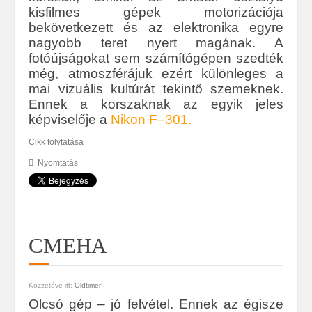
kisfilmes gépek motorizációja
bekövetkezett és az elektronika egyre
nagyobb teret nyert magának. A
fotóújságokat sem számítógépen szedték
még, atmoszférájuk ezért különleges a
mai vizuális kultúrát tekintő szemeknek.
Ennek a korszaknak az egyik jeles
képviselője a
Nikon F–301.
Cikk folytatása
Nyomtatás
CMEHA
Közzétéve itt:
Oldtimer
Olcsó gép – jó felvétel. Ennek az égisze