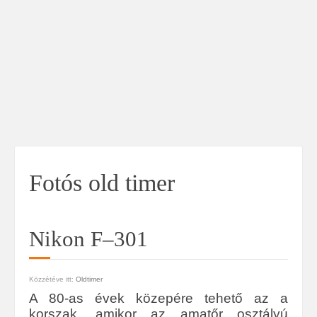
Fotós old timer
Nikon F–301
Közzétéve itt:
Oldtimer
A 80-as évek közepére tehető az a
korszak, amikor az amatőr osztályú