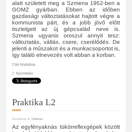
alatt született meg a Szmena 1952-ben a
GOMZ gyárban. Ebben az időben
gazdasági változtatásokat hajtott végre a
kommunista párt, és a jobb jövő előtt
tisztelgett az új gépcsalád neve is.
Szmena ugyanis oroszul annyit tesz:
változtatás, váltás, csere, cserélődés. De
jelenti a műszakot és a munkacsoportot is,
így találó elnevezés volt abban a korban.
Cikk folytatása
Nyomtatás
Praktika L2
Közzétéve itt:
Oldtimer
Az egyfényaknás tükörreflexgépek között