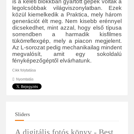
is a keleti blokkban gyártott gépek voltak a
legolcsóbbak világviszonylatban. Ezek
közül kiemelkedik a Praktica, mely három
generációt élt meg. Nem kisebb erénnyel
dicsekedhet, mint azzal, hogy első típusa
sorrendben a harmadik kisfilmes
tükörreflexgép, mely a piacon megjelent.
Az L-sorozat pedig mechanikailag mindent
megvalósít, amit egy sokoldalú
fényképezőgéptől elvárhatunk.
Cikk folytatása
Nyomtatás
Sliders
A digitális fotós könyv - Best