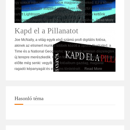
Így sokkal egyszerűbben tudok magyarázni neked. Ez a könyv
amelynek tartalmi alapjául a több éven keresztül nagy sikerrel
tartott Lightroom-oktatásaim szolgálnak valójában kettőnk
utazása az Adobe Photoshop Lightroom világában.
Read More
Kapd el a Pillanatot
Joe McNally, a világ egyik első számú profi digitális fotósa,
akinek az elismert munkái többek között a Sports Illustrated, a
Time és a National Geographic magazinok oldalain díszelegtek,
új terepre merészkedik. Olyan fotós könyvet hozott létre, amilyet
előtte még senki: vegyíti egy fotóalbum gazdag, magával
ragadó képanyagát és elegáns tördelését
…
Read More
Hasonló téma