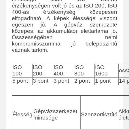
érzékenységen volt jó és az ISO 200, ISO
400-as érzékenység közepesen
elfogadható. A képek élessége viszont
egészen jó. A gépváz szerkezete
közepes, az akkumulátor élettartama jó.
Összességében némi
kompromisszummal jó belépõszintû
váznak tartom.
ISO
ISO
ISO
ISO
ISO
öss
100
200
400
800
1600
5 pont
3 pont
3 pont
2 pont
1 pont
14 
Gépvázszerkezet
Akk
Élesség
Szenzortisztító
minõsége
élet