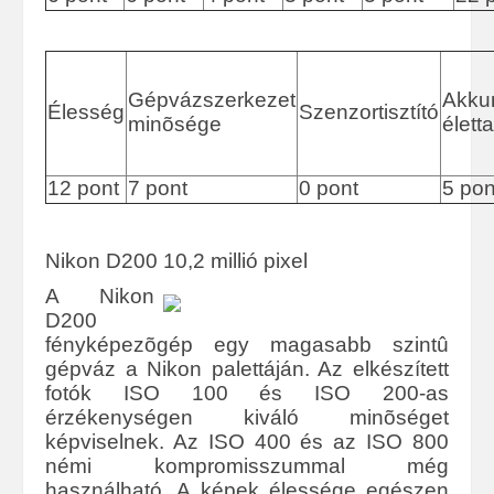
Gépvázszerkezet
Akku
Élesség
Szenzortisztító
minõsége
élett
12 pont
7 pont
0 pont
5 pon
Nikon D200 10,2 millió pixel
A Nikon
D200
fényképezõgép egy magasabb szintû
gépváz a Nikon palettáján. Az elkészített
fotók ISO 100 és ISO 200-as
érzékenységen kiváló minõséget
képviselnek. Az ISO 400 és az ISO 800
némi kompromisszummal még
használható. A képek élessége egészen