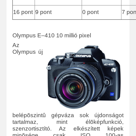
16 pont
9 pont
0 pont
7 pon
Olympus E–410 10 millió pixel
A
z
Olympus új
belépõszintû gépváza sok újdonságot
tartalmaz, mint élõképfunkció,
szenzortisztító. Az elkészített képek
minõsége csak ISO 100-as