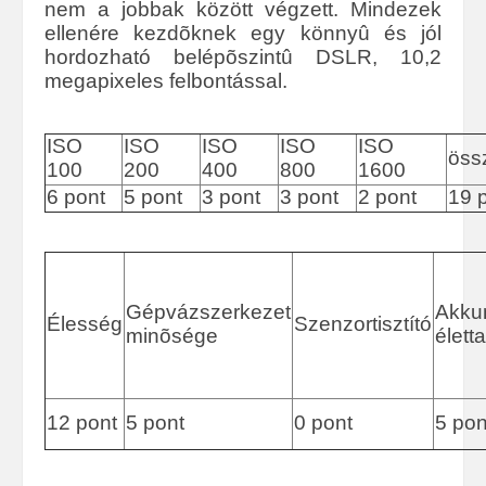
nem a jobbak között végzett. Mindezek
ellenére kezdõknek egy könnyû és jól
hordozható belépõszintû DSLR, 10,2
megapixeles felbontással.
ISO
ISO
ISO
ISO
ISO
öss
100
200
400
800
1600
6 pont
5 pont
3 pont
3 pont
2 pont
19 
Gépvázszerkezet
Akku
Élesség
Szenzortisztító
minõsége
élett
12 pont
5 pont
0 pont
5 pon