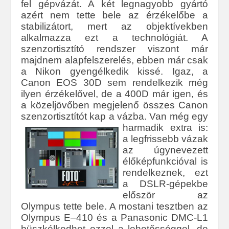
fel gépvázát. A két legnagyobb gyártó
azért nem tette bele az érzékelőbe a
stabilizátort, mert az objektívekben
alkalmazza ezt a technológiát. A
szenzortisztító rendszer viszont már
majdnem alapfelszerelés, ebben már csak
a Nikon gyengélkedik kissé. Igaz, a
Canon EOS 30D sem rendelkezik még
ilyen érzékelővel, de a 400D már igen, és
a közeljövőben megjelenő összes Canon
szenzortisztítót kap a vázba.
Van még egy
harmadik extra is:
a legfrissebb vázak
az úgynevezett
élőképfunkcióval is
rendelkeznek, ezt
a DSLR-gépekbe
először az
Olympus tette bele. A mostani tesztben az
Olympus E–410 és a Panasonic DMC-L1
büszkélkedhet ezzel a lehetősséggel, de