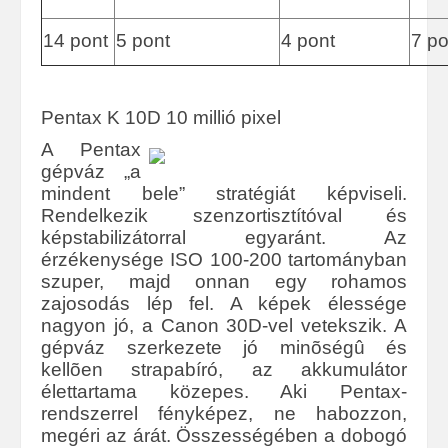
14 pont
5 pont
4 pont
7 po
Pentax K 10D 10 millió pixel
A Pentax
gépváz „a
mindent bele” stratégiát képviseli.
Rendelkezik szenzortisztítóval és
képstabilizátorral egyaránt. Az
érzékenysége ISO 100-200 tartományban
szuper, majd onnan egy rohamos
zajosodás lép fel. A képek élessége
nagyon jó, a Canon 30D-vel vetekszik. A
gépváz szerkezete jó minõségû és
kellõen strapabíró, az akkumulátor
élettartama közepes. Aki Pentax-
rendszerrel fényképez, ne habozzon,
megéri az árát. Összességében a dobogó