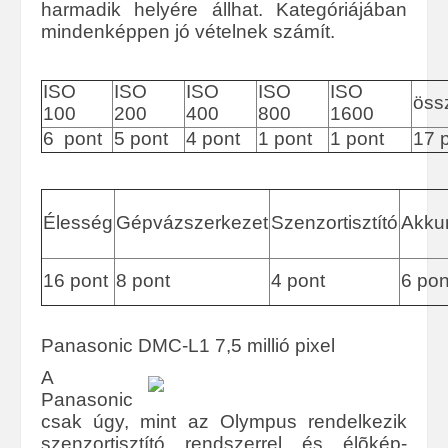
harmadik helyére állhat. Kategóriájában
mindenképpen jó vételnek számít.
ISO
ISO
ISO
ISO
ISO
öss
100
200
400
800
1600
6 pont
5 pont
4 pont
1 pont
1 pont
17 
Élesség
Gépvázszerkezet
Szenzortisztító
Akku
16 pont
8 pont
4 pont
6 pon
Panasonic DMC-L1 7,5 millió pixel
A
Panasonic
csak úgy, mint az Olympus rendelkezik
szenzortisztító rendszerrel és élõkép-