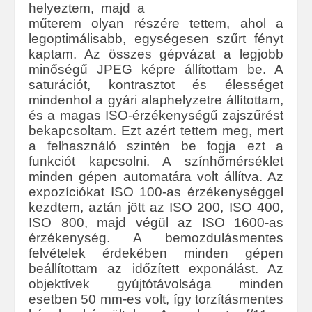
helyeztem, majd a
műterem olyan részére tettem, ahol a
legoptimálisabb, egységesen szűrt fényt
kaptam. Az összes gépvázat a legjobb
minőségű JPEG képre állítottam be. A
saturációt, kontrasztot és élességet
mindenhol a gyári alaphelyzetre állítottam,
és a magas ISO-érzékenységű zajszűrést
bekapcsoltam. Ezt azért tettem meg, mert
a felhasználó szintén be fogja ezt a
funkciót kapcsolni. A színhőmérséklet
minden gépen automatára volt állítva. Az
expozíciókat ISO 100-as érzékenységgel
kezdtem, aztán jött az ISO 200, ISO 400,
ISO 800, majd végül az ISO 1600-as
érzékenység. A bemozdulásmentes
felvételek érdekében minden gépen
beállítottam az időzített exponálást. Az
objektívek gyújtótávolsága minden
esetben 50 mm-es volt, így torzításmentes