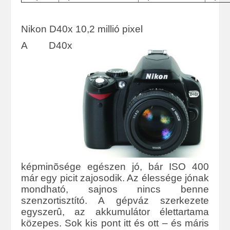
Nikon D40x 10,2 millió pixel
A D40x
képminõsége egészen jó, bár ISO 400
már egy picit zajosodik. Az élessége jónak
mondható, sajnos nincs benne
szenzortisztító. A gépváz szerkezete
egyszerû, az akkumulátor élettartama
közepes. Sok kis pont itt és ott – és máris