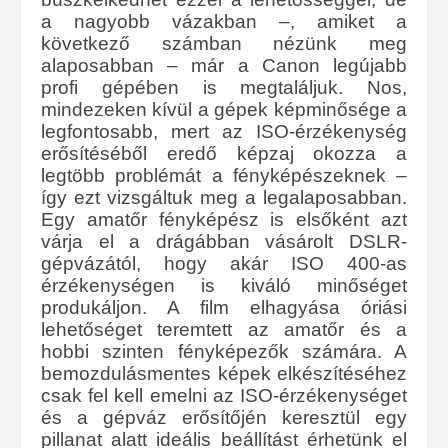
a nagyobb vázakban –, amiket a
következő számban nézünk meg
alaposabban – már a Canon legújabb
profi gépében is megtaláljuk. Nos,
mindezeken kívül a gépek képminősége a
legfontosabb, mert az ISO-érzékenység
erősítéséből eredő képzaj okozza a
legtöbb problémát a fényképészeknek –
így ezt vizsgáltuk meg a legalaposabban.
Egy amatőr fényképész is elsőként azt
várja el a drágábban vásárolt DSLR-
gépvázától, hogy akár ISO 400-as
érzékenységen is kiváló minőséget
produkáljon. A film elhagyása óriási
lehetőséget teremtett az amatőr és a
hobbi szinten fényképezők számára. A
bemozdulásmentes képek elkészítéséhez
csak fel kell emelni az ISO-érzékenységet
és a gépváz erősítőjén keresztül egy
pillanat alatt ideális beállítást érhetünk el