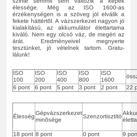
szinte semmit sem változik a képek
élessége. Még az ISO 1600-as
érzékenységen is a szöveg jól elválik a
fekete háttértõl. A vázszerkezet nagyon jó
kialakítású, az akkumulátor élettartama
kiváló. Nem egy olcsó váz, de megéri az
árát. Eredményeivel megnyerte
tesztünket, jó vételnek tartom. Gratu-
lálunk!
ISO
ISO
ISO
ISO
ISO
öss
100
200
400
800
1600
6 pont
6 pont
5 pont
3 pont
2 pont
22 
Gépvázszerkezet
Akku
Élesség
Szenzortisztító
minõsége
élett
18 pont
8 pont
0 pont
9 pon