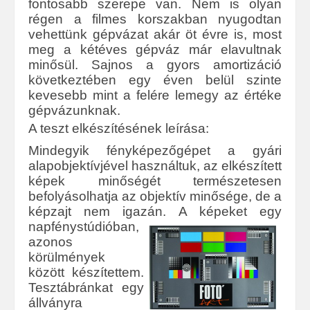
fontosabb szerepe van. Nem is olyan
régen a filmes korszakban nyugodtan
vehettünk gépvázat akár öt évre is, most
meg a kétéves gépváz már elavultnak
minősül. Sajnos a gyors amortizáció
következtében egy éven belül szinte
kevesebb mint a felére lemegy az értéke
gépvázunknak.
A teszt elkészítésének leírása:
Mindegyik fényképezőgépet a gyári
alapobjektívjével használtuk, az elkészített
képek minőségét természetesen
befolyásolhatja az objektív minősége, de a
képzajt nem igazán.
A képeket egy
napfénystúdióban,
azonos
körülmények
között készítettem.
Tesztábránkat egy
állványra