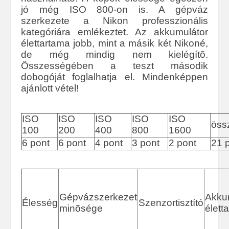
jó még ISO 800-on is. A gépváz
szerkezete a Nikon professzionális
kategóriára emlékeztet. Az akkumulátor
élettartama jobb, mint a másik két Nikoné,
de még mindig nem kielégítõ.
Összességében a teszt második
dobogóját foglalhatja el. Mindenképpen
ajánlott vétel!
ISO
ISO
ISO
ISO
ISO
öss
100
200
400
800
1600
6 pont
6 pont
4 pont
3 pont
2 pont
21 
Gépvázszerkezet
Akku
Élesség
Szenzortisztító
minõsége
élett