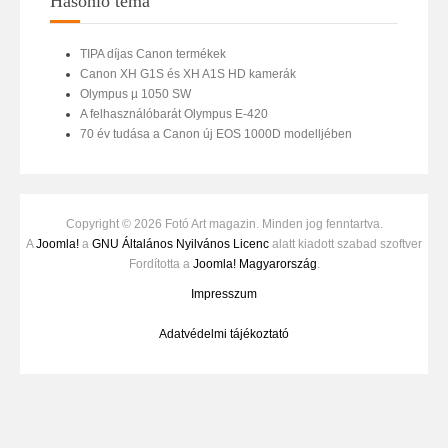
Hasonló téma
TIPA díjas Canon termékek
Canon XH G1S és XH A1S HD kamerák
Olympus µ 1050 SW
A felhasználóbarát Olympus E-420
70 év tudása a Canon új EOS 1000D modelljében
Copyright © 2026 Fotó Art magazin. Minden jog fenntartva.
A
Joomla!
a
GNU Általános Nyilvános Licenc
alatt kiadott szabad szoftver
Fordította a
Joomla! Magyarország
.
Impresszum
Adatvédelmi tájékoztató