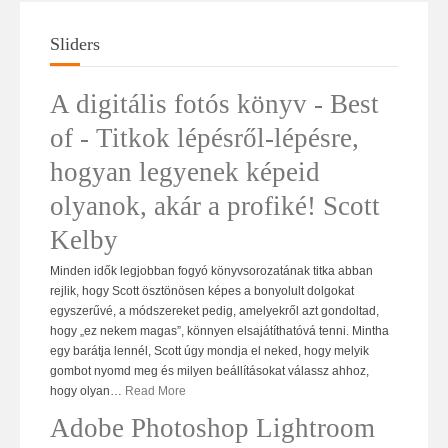
Sliders
A digitális fotós könyv - Best
of - Titkok lépésről-lépésre,
hogyan legyenek képeid
olyanok, akár a profiké! Scott
Kelby
Minden idők legjobban fogyó könyvsorozatának titka abban
rejlik, hogy Scott ösztönösen képes a bonyolult dolgokat
egyszerűvé, a módszereket pedig, amelyekről azt gondoltad,
hogy „ez nekem magas”, könnyen elsajátíthatóvá tenni. Mintha
egy barátja lennél, Scott úgy mondja el neked, hogy melyik
gombot nyomd meg és milyen beállításokat válassz ahhoz,
hogy olyan
…
Read More
Adobe Photoshop Lightroom