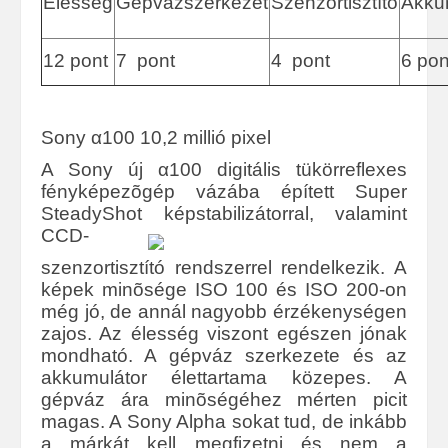
Élesség
Gépvázszerkezet
Szenzortisztító
Akku
12 pont
7 pont
4 pont
6 pon
Sony α100 10,2 millió pixel
A Sony új α100 digitális tükörreflexes
fényképezõgép vázába épített Super
SteadyShot képstabilizátorral,
valamint
CCD-
szenzortisztító rendszerrel rendelkezik. A
képek minõsége ISO 100 és ISO 200-on
még jó, de annál nagyobb érzékenységen
zajos. Az élesség viszont egészen jónak
mondható. A gépváz szerkezete és az
akkumulátor élettartama közepes. A
gépváz ára minõségéhez mérten picit
magas. A Sony Alpha sokat tud, de inkább
a márkát kell megfizetni és nem a