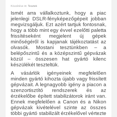
Közzétéve itt:
Tesztek
Ismét arra vállalkoztunk, hogy a piac
jelenlegi DSLR-fényképezőgépeit jobban
megvizsgáljuk. Ezt azért tartjuk fontosnak,
hogy a több mint egy évvel ezelőtti paletta
frissítéseként megjelent új gépek
minőségéről is kapjanak tájékoztatást az
olvasók. Mostani tesztünkben – a
belépőszintű és a középszintű gépvázak
közül – összesen hat gyártó kilenc
készülékét teszteltük.
A vásárlók igényeinek megfelelően
minden gyártó kihozta újabb vagy frissített
gépvázait. A legnagyobb igény a piacon a
szenzortisztító rendszerek és az
érzékelőbe épített stabilizátorok iránt van.
Ennek megfelelően a Canon és a Nikon
gépvázak kivételével szinte az összes
többi gyártó stabilizált érzékelővel vértezte