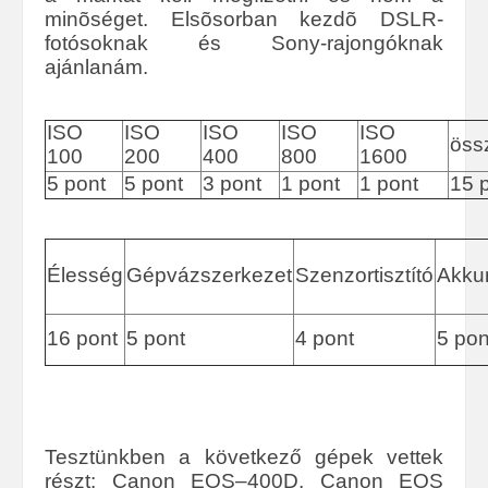
minõséget. Elsõsorban kezdõ DSLR-
fotósoknak és Sony-rajongóknak
ajánlanám.
ISO
ISO
ISO
ISO
ISO
öss
100
200
400
800
1600
5 pont
5 pont
3 pont
1 pont
1 pont
15 
Élesség
Gépvázszerkezet
Szenzortisztító
Akku
16 pont
5 pont
4 pont
5 pon
Tesztünkben a következő gépek vettek
részt: Canon EOS–400D, Canon EOS