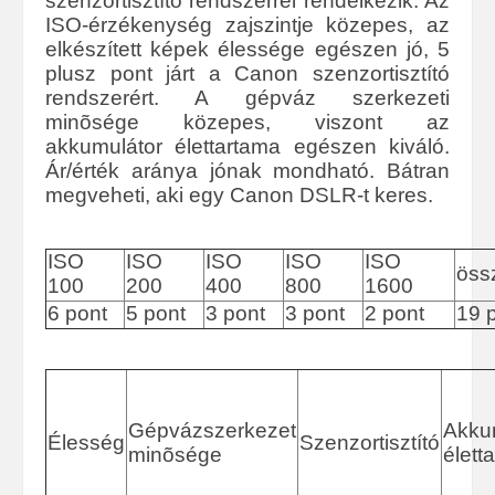
szenzortisztító rendszerrel rendelkezik. Az
ISO-érzékenység zajszintje közepes, az
elkészített képek élessége egészen jó, 5
plusz pont járt a Canon szenzortisztító
rendszerért. A gépváz szerkezeti
minõsége közepes, viszont az
akkumulátor élettartama egészen kiváló.
Ár/érték aránya jónak mondható. Bátran
megveheti, aki egy Canon DSLR-t keres.
ISO
ISO
ISO
ISO
ISO
öss
100
200
400
800
1600
6 pont
5 pont
3 pont
3 pont
2 pont
19 
Gépvázszerkezet
Akku
Élesség
Szenzortisztító
minõsége
élett