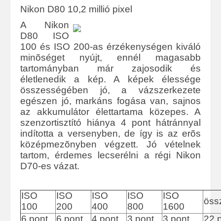
Nikon D80 10,2 millió pixel
A Nikon
D80 ISO
100 és ISO 200-as érzékenységen kiváló
minõséget nyújt, ennél magasabb
tartományban már zajosodik és
életlenedik a kép. A képek élessége
összességében jó, a vázszerkezete
egészen jó, markáns fogása van, sajnos
az akkumulátor élettartama közepes. A
szenzortisztító hiánya 4 pont hátránnyal
indította a versenyben, de így is az erõs
középmezõnyben végzett. Jó vételnek
tartom, érdemes lecserélni a régi Nikon
D70-es vázat.
ISO
ISO
ISO
ISO
ISO
öss
100
200
400
800
1600
6 pont
6 pont
4 pont
3 pont
3 pont
22 