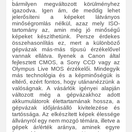
bármilyen megváltozott körülményhez
igazodva. Igen ám, de meddig lehet
jelerősíteni a képeket látványos
minőségromlás nélkül, azaz mely ISO-
tartomány az, amin még jó minőségű
képeket készíthetünk. Persze érdekes
összehasonlítás ez, mert a különböző
gépvázak más-más típusú érzékelővel
vannak ellátva. Ilyenek a Canon által
fejlesztett CMOS, a Sony CCD vagy az
Olympus Live MOS érzékelői. Mindegyik
más technológia és a képminőségük is
eltérő, ezért fontos, hogy utánanézzünk a
valóságnak. A vásárlók igényei alapján
változott még a gépvázakhoz adott
akkumulátorok élettartamának hossza, a
gépvázak időjárásálló kivitelezése és
tartóssága. Az elkészített képek élessége
állványról egy nem mozgó témára, illetve a
gépek ár/érték aránya, aminek egyre