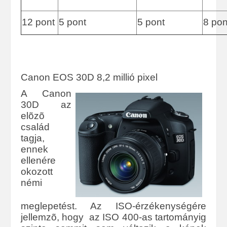
12 pont
5 pont
5 pont
8 pon
Canon EOS 30D 8,2 millió pixel
A Canon
30D az
elõzõ
család
tagja,
ennek
ellenére
okozott
némi
meglepetést. Az ISO-érzékenységére
jellemzõ, hogy az ISO 400-as tartományig