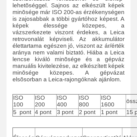
lehetõséggel. Sajnos az elkészült képek
minõsége már ISO 200-as érzékenységen
is zajosabbak a többi gyártóhoz képest. A
képek élessége közepes, a
vázszerkezete viszont érdekes, a Leica
retrovonalát képviseli. Az akkumulátor
élettartama egészen jó, viszont az ár/érték
aránya nem valami biztató. Hiába a Leica
lencse kiváló minõsége és a gépváz
manuális kivitelezése, az elkészített képek
minõsége közepes. A gépvázat
elsõsorban a Leica-rajongóknak ajánlom.
ISO
ISO
ISO
ISO
ISO
öss
100
200
400
800
1600
5 pont
4 pont
3 pont
2 pont
1 pont
15 