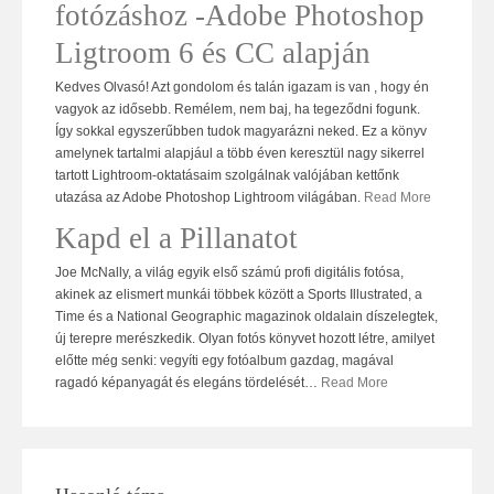
fotózáshoz -Adobe Photoshop
Ligtroom 6 és CC alapján
Kedves Olvasó! Azt gondolom és talán igazam is van , hogy én
vagyok az idősebb. Remélem, nem baj, ha tegeződni fogunk.
Így sokkal egyszerűbben tudok magyarázni neked. Ez a könyv
amelynek tartalmi alapjául a több éven keresztül nagy sikerrel
tartott Lightroom-oktatásaim szolgálnak valójában kettőnk
utazása az Adobe Photoshop Lightroom világában.
Read More
Kapd el a Pillanatot
Joe McNally, a világ egyik első számú profi digitális fotósa,
akinek az elismert munkái többek között a Sports Illustrated, a
Time és a National Geographic magazinok oldalain díszelegtek,
új terepre merészkedik. Olyan fotós könyvet hozott létre, amilyet
előtte még senki: vegyíti egy fotóalbum gazdag, magával
ragadó képanyagát és elegáns tördelését
…
Read More