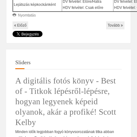
DV felvétel: Előre/Hátra
DV felvétel: E
Lejátszás képkockánként
HDV felvétel: Csak előre
HDV felvétel:
Nyomtatás
Előző
Tovább
Sliders
A digitális fotós könyv - Best
of - Titkok lépésről-lépésre,
hogyan legyenek képeid
olyanok, akár a profiké! Scott
Kelby
Minden idők legjobban fogyó könyvsorozatának titka abban