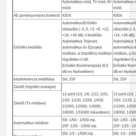
Automatikus mód, TV mód, AV
Automatikus 
mód)
mód)
AE gombnyomásra funkkció
IGEN
IGEN
Automatikus/Erősítés
Automatikus/E
választás (–3, 0, +3, +6, +12,
választás (–3,
+18, +36 dB). A beállítás
+18, +36 dB). 
Automatikus Teljesen
Automatikus 
Erősítés beállítás
automatikus és Éjszakai
automatikus é
módban, a Szpotfény módban
módban, a S
rögzítetten 0 dB.
rögzítetten 0 
Erősítés finomhangolás (0,5
Erősítés fino
dB-es lépésekben)
dB-es lépése
Képfrekvencia beállítása
50i, 25F
50i, 25F
Záridő (rögzítés szalagra)
13 szint (1/3, 1/6, 1/12, 1/25,
13 szint (1/3, 
1/50, 1/120, 1/250, 1/500,
1/50, 1/120, 1
Záridő (Tv módban)
1/1000, 1/2000, 1/4000,
1/1000, 1/200
1/8000, 1/16000 másodperc)
1/8000, 1/16
50i: 1/50 - 1/500 mp.
50i: 1/50 - 1/
Automatikus módban
25F: 1/25 - 1/500 mp.
25F: 1/25 - 1
50i: 1/3 - 1/500 mp.
50i: 1/3 - 1/5