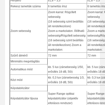
Fényerő
f/1,6 – 3,5
f/1,6 – 3,5
Rekesz lamellák száma
6 lamellás írisz
6 lamellás íri
Zoom karral: Rögzített
Zoom karral: 
sebesség
sebesség
(16 sebesség szint beállítás
(16 sebesség 
áll rendelkezésre)
áll rendelkez
Zoom sebesség
Zoom a markolaton: Állítható
Zoom a markol
sebesség/Rögzített sebesség
sebesség/Rög
(16 sebesség szint beállítás
(16 sebesség 
áll rendelkezésre) Zoom a
áll rendelkez
markolaton:
markolaton:
Szűrő átmérő
72 mm
72 mm
Minimális megvilágítás
kb. 5 lux (zársebesség 1/50,
kb. 5 lux (zá
Automatikus mód
erősítés 18 dB, 50i)
erősítés 18 dB
kb. 0,3 lux (zársebesség 1/3,
kb. 0,3 lux (z
Kézi mód
erősítés 18 dB, 50i)
erősítés 18 dB
Képstabilizátor
Super Range optikai
Super Range 
Képstabilizátor típusa
képstabilizátor (objektív
képstabilizáto
eltolásos rendszer)
eltolásos ren