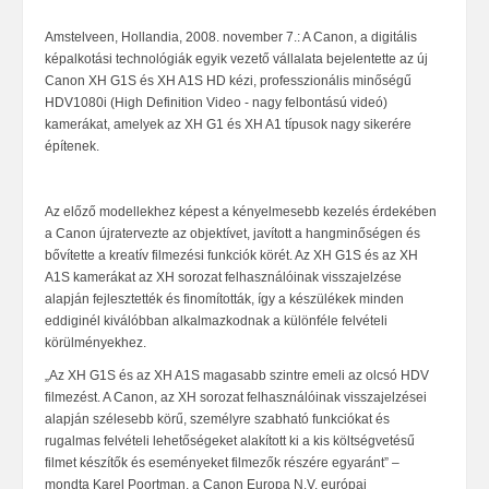
Amstelveen, Hollandia, 2008. november 7.: A Canon, a digitális
képalkotási technológiák egyik vezető vállalata bejelentette az új
Canon XH G1S és XH A1S HD kézi, professzionális minőségű
HDV1080i (High Definition Video - nagy felbontású videó)
kamerákat, amelyek az XH G1 és XH A1 típusok nagy sikerére
építenek.
Az előző
modellekhez képest a kényelmesebb kezelés érdekében
a Canon újratervezte az objektívet, javított a hangminőségen és
bővítette a kreatív filmezési funkciók körét. Az XH G1S és az XH
A1S kamerákat az XH sorozat felhasználóinak visszajelzése
alapján fejlesztették és finomították, így a készülékek minden
eddiginél kiválóbban alkalmazkodnak a különféle felvételi
körülményekhez.
„Az XH G1S és az XH A1S magasabb szintre emeli az olcsó HDV
filmezést. A Canon, az XH sorozat felhasználóinak visszajelzései
alapján szélesebb kör
ű, személyre szabható funkciókat és
rugalmas felvételi lehetőségeket alakított ki a kis költségvetésű
filmet készítők és eseményeket filmezők részére egyaránt” –
mondta Karel Poortman, a Canon Europa N.V. európai