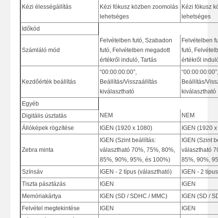
Kézi élességállítás
Kézi fókusz közben zoomolás
Kézi fókusz 
lehetséges
lehetséges
Időkód
Felvételben futó, Szabadon
Felvételben f
Számláló mód
futó, Felvételben megadott
futó, Felvéte
értékről induló, Tartás
értékről indul
“00:00:00:00”,
“00:00:00:00”
Kezdőérték beállítás
Beállítás/Visszaállítás
Beállítás/Viss
kiválasztható
kiválasztható
Egyéb
NEM
NEM
Digitális úsztatás
Állóképek rögzítése
IGEN (1920 x 1080)
IGEN (1920 x
IGEN (Szint beállítás:
IGEN (Szint be
Zebra minta
választható 70%, 75%, 80%,
választható 
85%, 90%, 95%, és 100%)
85%, 90%, 9
Színsáv
IGEN - 2 típus (választható)
IGEN - 2 típus
Tiszta pásztázás
IGEN
IGEN
Memóriakártya
IGEN (SD / SDHC / MMC)
IGEN (SD / 
Felvétel megtekintése
IGEN
IGEN