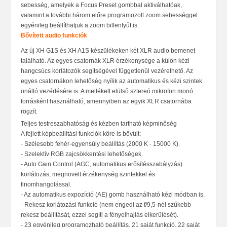
sebesség, amelyek a Focus Preset gombbal aktiválhatóak,
valamint a további három előre programozott zoom sebességgel
egyénileg beállíthatjuk a zoom billentyűt is.
Bővített audio funkciók
Az új XH G1S és XH A1S készülékeken két XLR audio bemenet
található. Az egyes csatornák XLR érzékenysége a külön kézi
hangcsúcs korlátozók segítségével függetlenül vezérelhető. Az
egyes csatornákon lehető
ség nyílik az automatikus és kézi szintek
önálló vezérlésére is. A mellékelt elülső sztereó mikrofon monó
forrásként használható, amennyiben az egyik XLR csatornába
rögzít.
Teljes testreszabhatóság és kézben tartható képminőség
A fejlett képbeállítási funkciók köre is bővült:
- Szélesebb fehér-egyensúly beállítás (2000 K - 15000 K).
- Szelektív RGB zajcsökkentési lehetőségek.
- Auto Gain Control (AGC, automatikus erősítésszabályzás)
korlátozás, megnövelt érzékenység szintekkel és
finomhangolással.
- Az automatikus expozíció (AE) gomb használható kézi módban is.
- Rekesz korlátozási funkció (nem engedi az f/9,5-nél szűkebb
rekesz beállítását, ezzel segíti a fényelhajlás elkerülését).
- 23 egyénileg programozható beállítás, 21 saját funkció, 22 saját