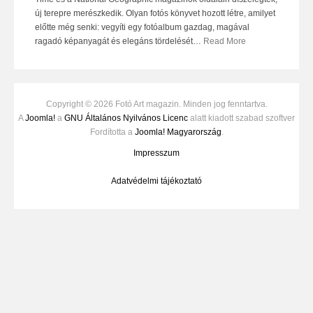
új terepre merészkedik. Olyan fotós könyvet hozott létre, amilyet
előtte még senki: vegyíti egy fotóalbum gazdag, magával
ragadó képanyagát és elegáns tördelését
…
Read More
Copyright © 2026 Fotó Art magazin. Minden jog fenntartva.
A
Joomla!
a
GNU Általános Nyilvános Licenc
alatt kiadott szabad szoftver
Fordította a
Joomla! Magyarország
.
Impresszum
Adatvédelmi tájékoztató