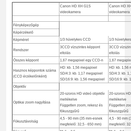
Canon HD XH G1S
Canon HD X
videokamera
videokamera
Fényképezőgép
Képérzékelő
1/3 hüvelykes CCD
1/3 hüvelyke
Képméret
3CCD vízszintes képpont
3CCD vízszin
Rendszer
eltolás
eltolás
Összes képpont
1,67 megapixel egy CCD-n
1,67 megapix
HD: kb. 1,56 megapixel
HD: kb. 1,56
Hasznos képpontok száma
SD/4:3: kb. 1,17 megapixel
SD/4:3: kb. 1
(CCD érzékelőnként)
SD/16:9: kb. 1,56 megapixel
SD/16:9: kb. 
Objektív
20-szoros HD videó objektív
20-szoros HD 
mellékelve
mellékelve
Optikai zoom nagyítása
Független zoom, rekesz és
Független zo
fókuszgyűrű
fókuszgyűrű
4,5 - 90 mm (35 mm-esnek
4,5 - 90 mm 
Fókusztávolság
megfelelő: 32,5 - 650 mm)
megfelelő: 32