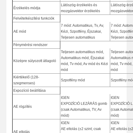
Látószög érzékelés és
Látószög érz
Érzékelés módja
mozgásvektor érzékelés
mozgásvektor
Felvételkészítési funkciók
7 mód: Automatikus, Tv, Av,
7 mód: Automa
AE mód
Kézi, Szpotfény, Éjszakai,
Kézi, Szpotfén
Teljesen automatikus
Teljesen auto
Fénymérési rendszer
Teljesen automatikus mód,
Teljesen aut
Automatikus mód, Éjszakai
Automatikus 
Középre súlyozott átlagoló
mód, Tv mód, Av mód és Kézi
mód, Tv mód,
mód
mód
Kiértékelő (128-
Szpotfény mód
Szpotfény mó
szegmenses)
Expozíció beállítása
IGEN
IGEN
EXPOZÍCIÓ LEZÁRÁS gomb
EXPOZÍCIÓ 
AE rögzítés
(csak Automatikus, TV, Av
(csak Automat
mód)
mód)
IGEN
IGEN
AE eltolás (±2 szint; csak
AE eltolás (±2
AE eltolás