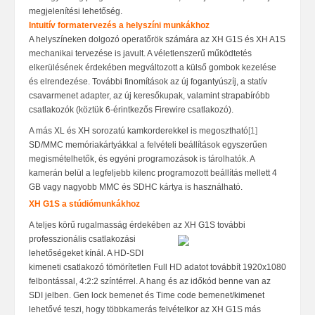
megjelenítési lehetőség.
Intuitív formatervezés a helyszíni munkákhoz
A helyszíneken dolgozó operatőrök számára az XH G1S és XH A1S
mechanikai tervezése is javult. A véletlenszerű működtetés
elkerülésének érdekében megváltozott a külső gombok kezelése
és elrendezése. További finomítások az új fogantyúszíj, a statív
csavarmenet adapter, az új keresőkupak, valamint strapabíróbb
csatlakozók (köztük 6-érintkezős Firewire csatlakozó).
A más XL és XH sorozatú kamkorderekkel is megosztható
[1]
SD/MMC memóriakártyákkal a felvételi beállítások egyszerűen
megismételhető
k, és egyéni programozások is tárolhatók. A
kamerán belül a legfeljebb kilenc programozott beállítás mellett 4
GB vagy nagyobb MMC és SDHC kártya is használható.
XH G1S a stúdiómunkákhoz
A teljes körű rugalmasság érdekében az XH G1S további
professzion
ális csatlakozási
lehető
ségeket kínál. A HD-SDI
kimeneti csatlakozó tömörítetlen Full HD adatot továbbít 1920x1080
felbontással, 4:2:2 színtérrel. A hang és az időkód benne van az
SDI jelben. Gen lock bemenet és Time code bemenet/kimenet
lehet
ő
vé teszi, hogy többkamerás felvételkor az XH G1S más