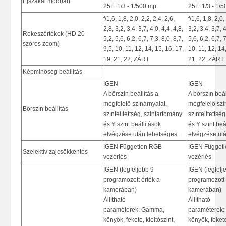
Éjszakai módban
25F: 1/3 - 1/500 mp.
25F: 1/3 - 1/
f/1,6, 1,8, 2,0, 2,2, 2,4, 2,6,
f/1,6, 1,8, 2,0,
2,8, 3,2, 3,4, 3,7, 4,0, 4,4, 4,8,
3,2, 3,4, 3,7, 4
Rekeszértékek (HD 20-
5,2, 5,6, 6,2, 6,7, 7,3, 8,0, 8,7,
5,6, 6,2, 6,7, 7
szoros zoom)
9,5, 10, 11, 12, 14, 15, 16, 17,
10, 11, 12, 14
19, 21, 22, ZÁRT
21, 22, ZÁRT
Képminőség beállítás
IGEN
IGEN
A bőrszín beállítás a
A bőrszín beál
megfelelő színárnyalat,
megfelelő szí
Bőrszín beállítás
színtelítettség, színtartomány
színtelítettsé
és Y szint beállítások
és Y szint beá
elvégzése után lehetséges.
elvégzése utá
IGEN Független RGB
IGEN Függet
Szelektív zajcsökkentés
vezérlés
vezérlés
IGEN (legfeljebb 9
IGEN (legfelj
programozott érték a
programozott 
kamerában)
kamerában)
Állítható
Állítható
paraméterek: Gamma,
paraméterek
könyök, fekete, kioltószint,
könyök, fekete