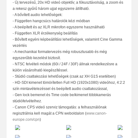
- Új tervezésű, 20x HD videó objektív; a fókusztávolság, a zoom és
a rekesz gyűrű három ujjal egyszerre állítható.
- A bővített audio lehetőségek:
- Független hangcsúcs határolók kézi módban
- A beépített és az XLR mikrofon egyszerre használható
- Független XLR érzékenység beállítás
- Bővített egyéni képbeállítási lehetőségek, valamint Cine Gamma
vezérlés
- A mechanikai formatervezés még robusztusabb és még
egyszerűbb kezelést biztosít.
- NTSC felvételi módok (60i / 24F / 30F) állnak rendelkezésre a
külön vásárolható kiegészítéssel.
- Stúdió csatlakozási lehetőségek (csak az XH G1S esetében)
- HD-SDI kimenet tömörítetlen Full HD (1920x1080) videóhoz, 4:2:2
szín mintavételezéssel és beépített audio csatlakozással,
- Gen lock bemenet és Time code be/kimenet többkamerás
stúdiófelvételhez.
- Canon CPS videó szerviz támogatás: a felhasználónak
regisztrálnia kell magát a CPN weboldalon (
www.canon-
europe.com/cpn
)