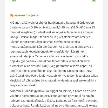
Új tervezésű objektív
A Canon a kényelmesebb és hatékonyabb használat érdekében
újratervezte a HD 20x optikai zoom 4,5-90 mm (32,5 - 650 mm 35
mm-nek megfelel
ő
) L objektívet. Az objektív tartalmazza a Super
Range Optical Image Stabilizer (OIS) képstabilizátort, amely a
kézben tartott kamerával készített felvételeknél segít a
megbízhatóan stabil kép elérésében. Az L-sorozatú objektívek a
legmagasabb követelményeknek megfelel
ően készülnek,
amelynek alapja a Canon – a világ vezető,
televíziós stúdió-
objektív gyártójának – hatalmas tapasztalata. A fluorit objektív
elemek és a kis szórású (UD) üveg garantálja a tiszta képet, és
segít a kromatikus eltérések elkerülésében. Két semleges (ND)
szűrő teszi lehet
ő
vé a legfényesebb környezetben is a rekesz teljes
kinyitását. A többszörös bevonat szinte kizárja a szellemképet és a
fényvisszaver
ődést.
A három különálló gyűrűvel (a független fókusz, a zoom és az írisz-
vezérlés egyszerre) az objektív könnyebben kezelhető és egyéni
igények szerint alakítható: a fókusz korlát és az írisz korlát egyaránt
bekapcsolható. Rendelkezésre áll négy, előre programozott fókusz