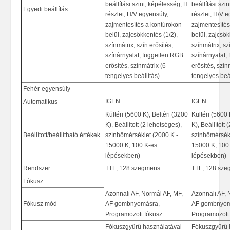
beállítási szint, képélesség, H
beállítási szi
Egyedi beállítás
részlet, H/V egyensúly,
részlet, H/V e
zajmentesítés a kontúrokon
zajmentesítés
belül, zajcsökkentés (1/2),
belül, zajcsök
színmátrix, szín erősítés,
színmátrix, sz
színárnyalat, független RGB
színárnyalat,
erősítés, színmátrix (6
erősítés, szín
tengelyes beállítás)
tengelyes beál
Fehér-egyensúly
IGEN
IGEN
Automatikus
Kültéri (5600 K), Beltéri (3200
Kültéri (5600 
K), Beállított (2 lehetséges),
K), Beállított 
Beállított/beállítható értékek
színhőmérséklet (2000 K -
színhőmérsékl
15000 K, 100 K-es
15000 K, 100
lépésekben)
lépésekben)
Rendszer
TTL, 128 szegmens
TTL, 128 sz
Fókusz
Azonnali AF, Normál AF, MF,
Azonnali AF, 
Fókusz mód
AF gombnyomásra,
AF gombnyom
Programozott fókusz
Programozott
Fókuszgyűrű használatával
Fókuszgyűrű 