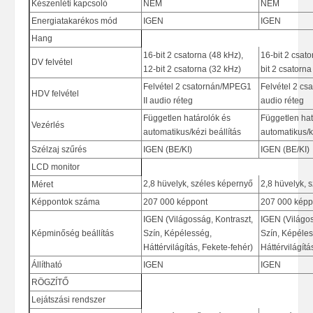
Készenléti kapcsoló
NEM
NEM
Energiatakarékos mód
IGEN
IGEN
Hang
16-bit 2 csatorna (48 kHz),
16-bit 2 csato
DV felvétel
12-bit 2 csatorna (32 kHz)
bit 2 csatorna
Felvétel 2 csatornán/MPEG1
Felvétel 2 cs
HDV felvétel
II audio réteg
audio réteg
Független határolók és
Független hat
Vezérlés
automatikus/kézi beállítás
automatikus/k
Szélzaj szűrés
IGEN (BE/KI)
IGEN (BE/KI)
LCD monitor
2,8 hüvelyk, széles képernyő
2,8 hüvelyk, 
Méret
Képpontok száma
207 000 képpont
207 000 képp
IGEN (Világosság, Kontraszt,
IGEN (Világos
Képminőség beállítás
Szín, Képélesség,
Szín, Képéles
Háttérvilágítás, Fekete-fehér)
Háttérvilágítá
Állítható
IGEN
IGEN
RÖGZÍTŐ
Lejátszási rendszer