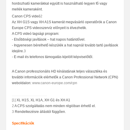
hordozható kamerákkal együtt is használható legyen fő vagy
mellék kameraként.
Canon CPS videó
2
Az XH G1S vagy XH A1S kamerát megvásárló operatőrök a Canon
Europe CPS videoszervíz előnyeit is élvezhetik.
A CPS videó tagsági program:
- Elsőbbségi javítások – hat napos határidővel.
- Ingyenesen bérelhető készülék a hat napnál tovább tartó javítások
idejére.
3
- E-mail és telefonos támogatás kijelölt képviselőtől.
A Canon professzionális HD kínálatának teljes választéka és
további információk elérhetők a Canon Professional Network (CPN)
weboldalon:
www.canon-europe.com/cpn
[1]
XL H1S, XL H1A, XH G1 és XH A1
2
A CPS szolgáltatás nem minden régióban érhető el.
3
Rendelkezésre állástól függően.
Specifikációk