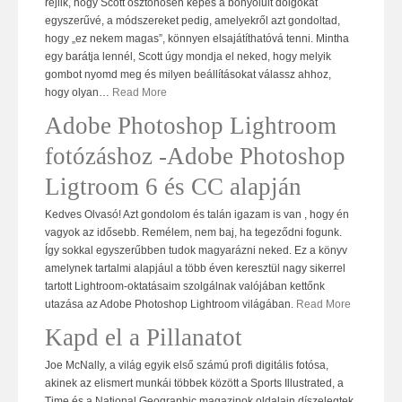
rejlik, hogy Scott ösztönösen képes a bonyolult dolgokat
egyszerűvé, a módszereket pedig, amelyekről azt gondoltad,
hogy „ez nekem magas”, könnyen elsajátíthatóvá tenni. Mintha
egy barátja lennél, Scott úgy mondja el neked, hogy melyik
gombot nyomd meg és milyen beállításokat válassz ahhoz,
hogy olyan
…
Read More
Adobe Photoshop Lightroom
fotózáshoz -Adobe Photoshop
Ligtroom 6 és CC alapján
Kedves Olvasó! Azt gondolom és talán igazam is van , hogy én
vagyok az idősebb. Remélem, nem baj, ha tegeződni fogunk.
Így sokkal egyszerűbben tudok magyarázni neked. Ez a könyv
amelynek tartalmi alapjául a több éven keresztül nagy sikerrel
tartott Lightroom-oktatásaim szolgálnak valójában kettőnk
utazása az Adobe Photoshop Lightroom világában.
Read More
Kapd el a Pillanatot
Joe McNally, a világ egyik első számú profi digitális fotósa,
akinek az elismert munkái többek között a Sports Illustrated, a
Time és a National Geographic magazinok oldalain díszelegtek,