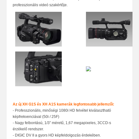
professzionális videó szakértője.
Az új XH G1S és XH A1S kamerák legfontosabb jellemzői:
- Professzionális, minőségi 1080i HD felvétel kiválasztható
képfrekvenciával (50i / 25F)
- Nagy felbontású, 1/3” méretű, 1,67 megapixeles, 3CCD-s
érzékelő rendszer.
- DIGIC DV II a gyors HD képfeldolgozás érdekében.