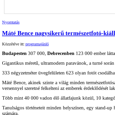
Nyomtatás
Máté Bence nagysikerű természetfotó-kiáll
Közzétéve itt:
programajánló
Budapesten
307 000,
Debrecenben
123 000 ember látta 
Gigantikus méretű, ultramodern paravánok, a turné során 
333 négyzetméter üvegfelületen 623 olyan fotót csodálh
Máté Bence, akinek szinte a világ minden természetfotósa 
versennyel szeretné felkelteni az emberek érdeklődését l
Több mint 40 000 vadon élő állatfajunk közül, 10 kategó
Tanulságos történeteit minden helyszínen, egy stand-up h
számára.