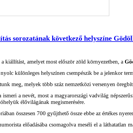
ítás sorozatának következő helyszíne Gödöl
a kiállítást, amelyet most először zöld környezetben, a
Göd
nyolc különleges helyszínen csempészik be a jelenkor termés
atunk meg, melyek több száz nemzetközi versenyen öregbít
ismeri a nevét, most a magyarországi vadvilág népszerűsítés
akóhelyük élővilágának megismerésére.
riában összesen 700 gyűjthető össze ebbe az értékes nyere
umorista előadásába csomagolva meséli el a láthatatlan ma