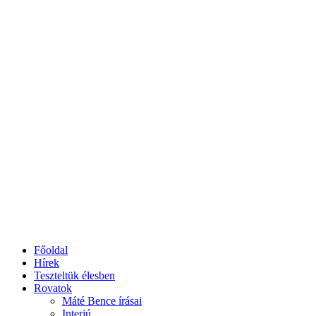
Főoldal
Hírek
Teszteltük élesben
Rovatok
Máté Bence írásai
Interjú