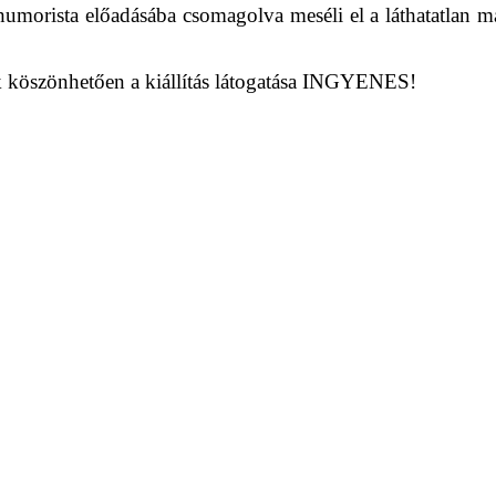
umorista előadásába csomagolva meséli el a láthatatlan ma
ek köszönhetően a kiállítás látogatása INGYENES!