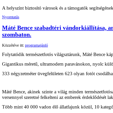
A helyszínt biztosító városok és a támogatók segítségének
Nyomtatás
Máté Bence szabadtéri vándorkiállítása, am
szombaton.
Közzétéve itt:
programajánló
Folytatódik természetfotós világsztárunk, Máté Bence káprá
Gigantikus méretű, ultramodern paravánokon, nyolc különl
333 négyzetméter üvegfelületen 623 olyan fotót csodálh
Máté Bence, akinek szinte a világ minden természetfotósa 
versennyel szeretné felkelteni az emberek érdeklődését l
Több mint 40 000 vadon élő állatfajunk közül, 10 kategó