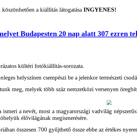
 köszönhetően a kiállítás látogatása
INGYENES!
elyet Budapesten 20 nap alatt 307 ezren te
zatos kültéri fotókiállítás-sorozata.
eges helyszínen csempészi be a jelenkor természeti csodái
atunk meg, melyek több száz nemzetközi versenyen öregbít
ismeri a nevét, most a magyarországi vadvilág népszerűsíté
akóhelyük élővilágának megismerésére.
riában összesen 700 gyűjthető össze ebbe az értékes nyere