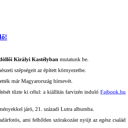
lő!
öllői Királyi Kastélyban
mutatunk be.
zeti szépségeit az épített környezetbe.
ették már Magyarország hírnevét.
ét tűzte ki célul: a kiállítás farvizén induló
Fajbook.hu
ményekkel járó, 21. századi Lutra albumba.
dárfotós, ami felhőtlen szórakozást nyújt az egész család