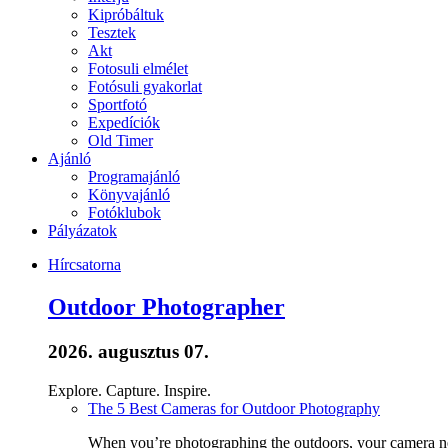
Kipróbáltuk
Tesztek
Akt
Fotosuli elmélet
Fotósuli gyakorlat
Sportfotó
Expedíciók
Old Timer
Ajánló
Programajánló
Könyvajánló
Fotóklubok
Pályázatok
Hírcsatorna
Outdoor Photographer
2026. augusztus 07.
Explore. Capture. Inspire.
The 5 Best Cameras for Outdoor Photography
When you’re photographing the outdoors, your camera nee