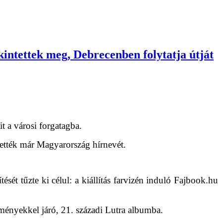
kintettek meg, Debrecenben folytatja útját
t a városi forgatagba.
ették már Magyarország hírnevét.
sét tűzte ki célul: a kiállítás farvizén induló Fajbook.hu
ményekkel járó, 21. századi Lutra albumba.