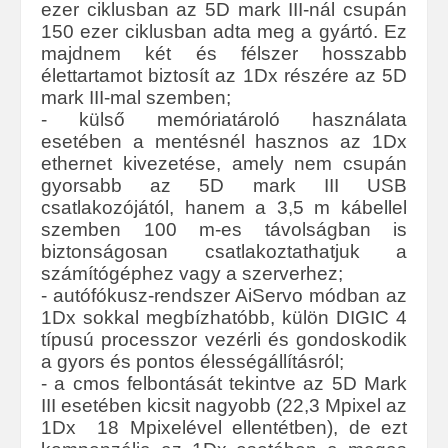
ezer ciklusban az 5D mark III-nál csupán
150 ezer ciklusban adta meg a gyártó. Ez
majdnem két és félszer hosszabb
élettartamot biztosít az 1Dx részére az 5D
mark III-mal szemben;
- külső memóriatároló használata
esetében a mentésnél hasznos az 1Dx
ethernet kivezetése, amely nem csupán
gyorsabb az 5D mark III USB
csatlakozójától, hanem a 3,5 m kábellel
szemben 100 m-es távolságban is
biztonságosan csatlakoztathatjuk a
számítógéphez vagy a szerverhez;
- autófókusz-rendszer AiServo módban az
1Dx sokkal megbízhatóbb, külön DIGIC 4
típusú processzor vezérli és gondoskodik
a gyors és pontos élességállításról;
- a cmos felbontását tekintve az 5D Mark
III esetében kicsit nagyobb (22,3 Mpixel az
1Dx 18 Mpixelével ellentétben), de ezt