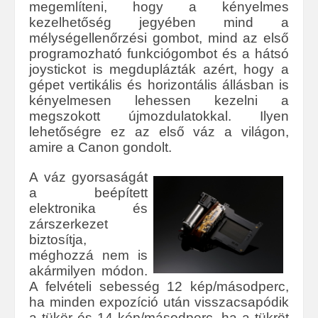
megemlíteni, hogy a kényelmes
kezelhetőség jegyében mind a
mélységellenőrzési gombot, mind az első
programozható funkciógombot és a hátsó
joystickot is megduplázták azért, hogy a
gépet vertikális és horizontális állásban is
kényelmesen lehessen kezelni a
megszokott újmozdulatokkal. Ilyen
lehetőségre ez az első váz a világon,
amire a Canon gondolt.
A váz gyorsaságát
a beépített
elektronika és
zárszerkezet
biztosítja,
méghozzá nem is
akármilyen módon.
A felvételi sebesség 12 kép/másodperc,
ha minden expozíció után visszacsapódik
a tükör és 14 kép/másodperc, ha a tükröt