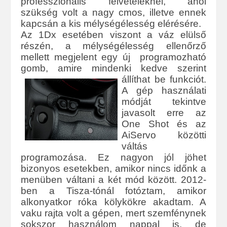
professzionális felvételeknél, ahol
szükség volt a nagy cmos, illetve ennek
kapcsán a kis mélységélesség elérésére.
Az 1Dx esetében viszont a váz elülső
részén, a mélységélesség ellenőrző
mellett megjelent egy új programozható
gomb, amire mindenki kedve szerint
állíthat be funkciót.
A gép használati
módját tekintve
javasolt erre az
One Shot és az
AiServo közötti
váltás
programozása. Ez nagyon jól jöhet
bizonyos esetekben, amikor nincs időnk a
menüben váltani a két mód között. 2012-
ben a Tisza-tónál fotóztam, amikor
alkonyatkor róka kölykökre akadtam. A
vaku rajta volt a gépen, mert szemfénynek
sokszor használom nappal is, de