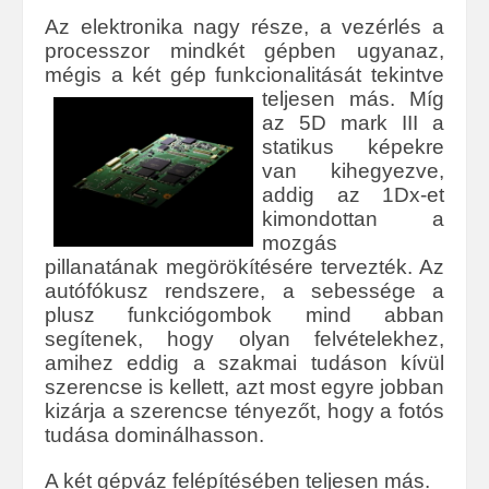
Az elektronika nagy része, a vezérlés a
processzor mindkét gépben ugyanaz,
mégis a két gép funkcionalitását tekintve
teljesen más.
Míg
az 5D mark III a
statikus képekre
van kihegyezve,
addig az 1Dx-et
kimondottan a
mozgás
pillanatának megörökítésére tervezték. Az
autófókusz rendszere, a sebessége a
plusz funkciógombok mind abban
segítenek, hogy olyan felvételekhez,
amihez eddig a szakmai tudáson kívül
szerencse is kellett, azt most egyre jobban
kizárja a szerencse tényezőt, hogy a fotós
tudása dominálhasson.
A két gépváz felépítésében teljesen más.