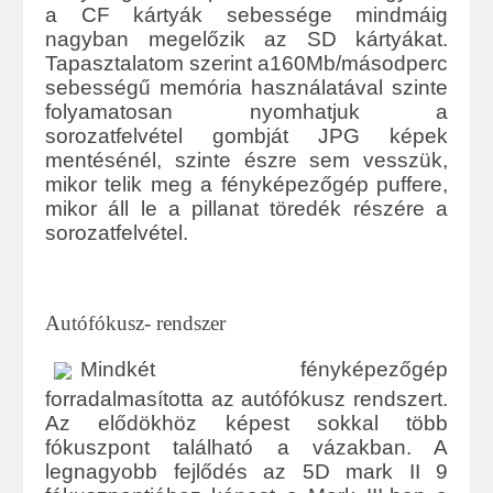
a CF kártyák sebessége mindmáig
nagyban megelőzik az SD kártyákat.
Tapasztalatom szerint a160Mb/másodperc
sebességű memória használatával szinte
folyamatosan nyomhatjuk a
sorozatfelvétel gombját JPG képek
mentésénél, szinte észre sem vesszük,
mikor telik meg a fényképezőgép puffere,
mikor áll le a pillanat töredék részére a
sorozatfelvétel.
Autófókusz- rendszer
Mindkét fényképezőgép
forradalmasította az autófókusz rendszert.
Az elődökhöz képest sokkal több
fókuszpont található a vázakban. A
legnagyobb fejlődés az 5D mark II 9