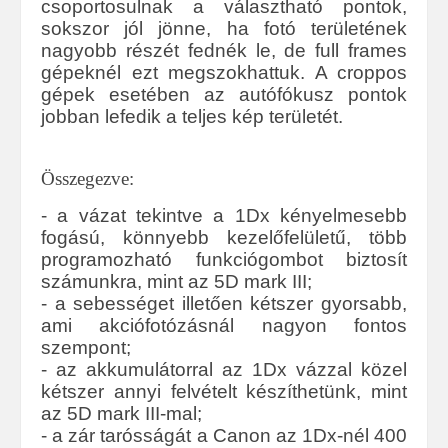
csoportosulnak a választható pontok,
sokszor jól jönne, ha fotó területének
nagyobb részét fednék le, de full frames
gépeknél ezt megszokhattuk. A croppos
gépek esetében az autófókusz pontok
jobban lefedik a teljes kép területét.
Összegezve:
- a vázat tekintve a 1Dx kényelmesebb
fogású, könnyebb kezelőfelületű, több
programozható funkciógombot biztosít
számunkra, mint az 5D mark III;
- a sebességet illetően kétszer gyorsabb,
ami akciófotózásnál nagyon fontos
szempont;
- az akkumulátorral az 1Dx vázzal közel
kétszer annyi felvételt készíthetünk, mint
az 5D mark III-mal;
- a zár tarósságát a Canon az 1Dx-nél 400