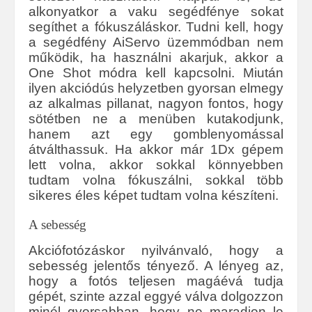
alkonyatkor a vaku segédfénye sokat
segíthet a fókuszáláskor. Tudni kell, hogy
a segédfény AiServo üzemmódban nem
működik, ha használni akarjuk, akkor a
One Shot módra kell kapcsolni. Miután
ilyen akciódús helyzetben gyorsan elmegy
az alkalmas pillanat, nagyon fontos, hogy
sötétben ne a menüben kutakodjunk,
hanem azt egy gomblenyomással
átválthassuk. Ha akkor már 1Dx gépem
lett volna, akkor sokkal könnyebben
tudtam volna fókuszálni, sokkal több
sikeres éles képet tudtam volna készíteni.
A sebesség
Akciófotózáskor nyilvánvaló, hogy a
sebesség jelentős tényező. A lényeg az,
hogy a fotós teljesen magáévá tudja
gépét, szinte azzal eggyé válva dolgozzon
minél gyorsabban, hogy ne maradjon le