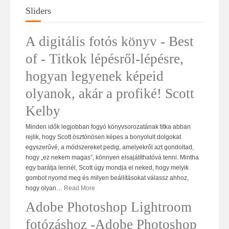
Sliders
A digitális fotós könyv - Best
of - Titkok lépésről-lépésre,
hogyan legyenek képeid
olyanok, akár a profiké! Scott
Kelby
Minden idők legjobban fogyó könyvsorozatának titka abban
rejlik, hogy Scott ösztönösen képes a bonyolult dolgokat
egyszerűvé, a módszereket pedig, amelyekről azt gondoltad,
hogy „ez nekem magas”, könnyen elsajátíthatóvá tenni. Mintha
egy barátja lennél, Scott úgy mondja el neked, hogy melyik
gombot nyomd meg és milyen beállításokat válassz ahhoz,
hogy olyan
…
Read More
Adobe Photoshop Lightroom
fotózáshoz -Adobe Photoshop