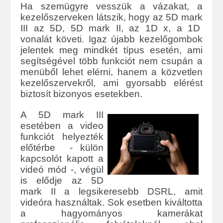
Ha szemügyre vesszük a vázakat, a
kezelőszerveken látszik, hogy az 5D mark
III az 5D, 5D mark II, az 1D x, a 1D
vonalát követi. Igaz újabb kezelőgombok
jelentek meg mindkét típus esetén, ami
segítségével több funkciót nem csupán a
menüből lehet elérni, hanem a közvetlen
kezelőszervekről, ami gyorsabb elérést
biztosít bizonyos esetekben.
A 5D mark III
esetében a video
funkciót helyezték
előtérbe - külön
kapcsolót kapott a
videó mód -, végül
is elődje az 5D
mark II a legsikeresebb DSRL, amit
videóra használtak. Sok esetben kiváltotta
a hagyományos kamerákat