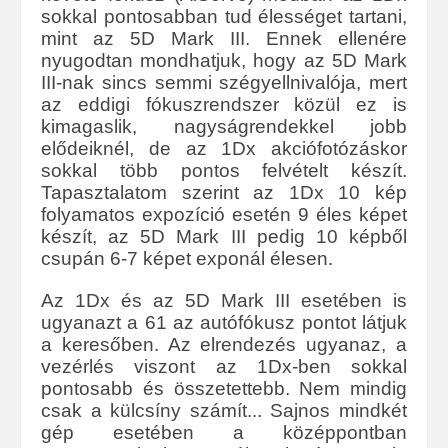
sokkal pontosabban tud élességet tartani,
mint az 5D Mark III. Ennek ellenére
nyugodtan mondhatjuk, hogy az 5D Mark
III-nak sincs semmi szégyellnivalója, mert
az eddigi fókuszrendszer közül ez is
kimagaslik, nagyságrendekkel jobb
elődeiknél, de az 1Dx akciófotózáskor
sokkal több pontos felvételt készít.
Tapasztalatom szerint az 1Dx 10 kép
folyamatos expozíció esetén 9 éles képet
készít, az 5D Mark III pedig 10 képből
csupán 6-7 képet exponál élesen.
Az 1Dx és az 5D Mark III esetében is
ugyanazt a 61 az autófókusz pontot látjuk
a keresőben. Az elrendezés ugyanaz, a
vezérlés viszont az 1Dx-ben sokkal
pontosabb és összetettebb. Nem mindig
csak a külcsíny számít... Sajnos mindkét
gép esetében a középpontban