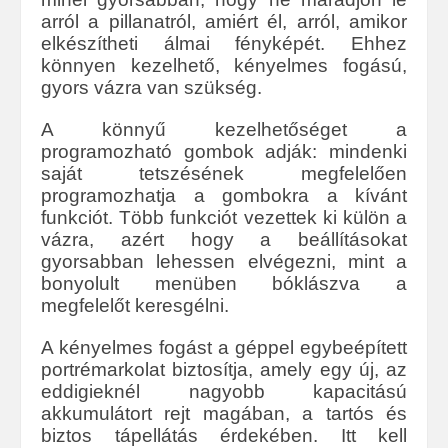
arról a pillanatról, amiért él, arról, amikor
elkészítheti álmai fényképét. Ehhez
könnyen kezelhető, kényelmes fogású,
gyors vázra van szükség.
A könnyű kezelhetőséget a
programozható gombok adják: mindenki
saját tetszésének megfelelően
programozhatja a gombokra a kívánt
funkciót. Több funkciót vezettek ki külön a
vázra, azért hogy a beállításokat
gyorsabban lehessen elvégezni, mint a
bonyolult menüben bóklászva a
megfelelőt keresgélni.
A kényelmes fogást a géppel egybeépített
portrémarkolat biztosítja, amely egy új, az
eddigieknél nagyobb kapacitású
akkumulátort rejt magában, a tartós és
biztos tápellátás érdekében. Itt kell