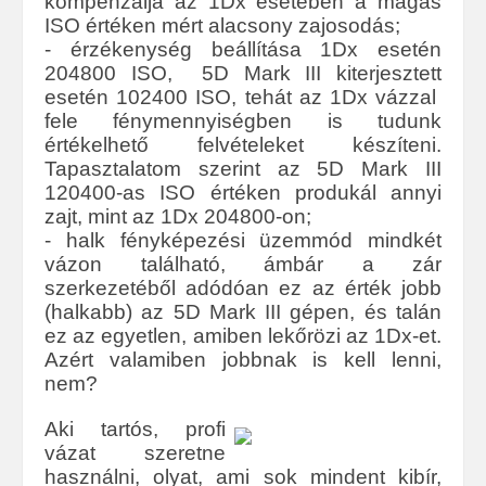
kompenzálja az 1Dx esetében a magas
ISO értéken mért alacsony zajosodás;
- érzékenység beállítása 1Dx esetén
204800 ISO, 5D Mark III kiterjesztett
esetén 102400 ISO, tehát az 1Dx vázzal
fele fénymennyiségben is tudunk
értékelhető felvételeket készíteni.
Tapasztalatom szerint az 5D Mark III
120400-as ISO értéken produkál annyi
zajt, mint az 1Dx 204800-on;
- halk fényképezési üzemmód mindkét
vázon található, ámbár a zár
szerkezetéből adódóan ez az érték jobb
(halkabb) az 5D Mark III gépen, és talán
ez az egyetlen, amiben lekőrözi az 1Dx-et.
Azért valamiben jobbnak is kell lenni,
nem?
Aki tartós, profi
vázat szeretne
használni, olyat, ami sok mindent kibír,