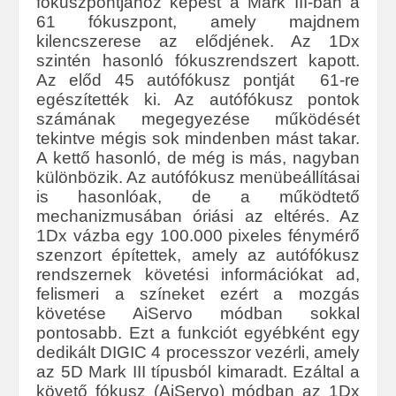
fókuszpontjához képest a Mark III-ban a
61 fókuszpont, amely majdnem
kilencszerese az elődjének. Az 1Dx
szintén hasonló fókuszrendszert kapott.
Az előd 45 autófókusz pontját 61-re
egészítették ki. Az autófókusz pontok
számának megegyezése működését
tekintve mégis sok mindenben mást takar.
A kettő hasonló, de még is más, nagyban
különbözik. Az autófókusz menübeállításai
is hasonlóak, de a működtető
mechanizmusában óriási az eltérés. Az
1Dx vázba egy 100.000 pixeles fénymérő
szenzort építettek, amely az autófókusz
rendszernek követési információkat ad,
felismeri a színeket ezért a mozgás
követése AiServo módban sokkal
pontosabb. Ezt a funkciót egyébként egy
dedikált DIGIC 4 processzor vezérli, amely
az 5D Mark III típusból kimaradt. Ezáltal a
követő fókusz (AiServo) módban az 1Dx