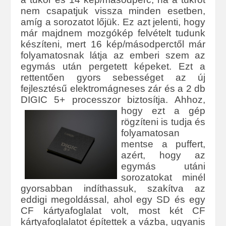
nem csapatjuk vissza minden esetben,
amíg a sorozatot lőjük. Ez azt jelenti, hogy
már majdnem mozgókép felvételt tudunk
készíteni, mert 16 kép/másodperctől már
folyamatosnak látja az emberi szem az
egymás után pergetett képeket. Ezt a
rettentően gyors sebességet az új
fejlesztésű elektromágneses zár és a 2 db
DIGIC 5+ processzor biztosítja.
Ahhoz,
hogy ezt a gép
rögzíteni is tudja és
folyamatosan
mentse a puffert,
azért, hogy az
egymás utáni
sorozatokat minél
gyorsabban indíthassuk, szakítva az
eddigi megoldással, ahol egy SD és egy
CF kártyafoglalat volt, most két CF
kártyafoglalatot építettek a vázba, ugyanis