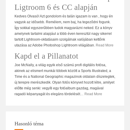
Ligtroom 6 és CC alapján
Kedves Olvasó! Azt gondolom és talán igazam is van , hogy én
vagyok az idősebb. Remélem, nem baj, ha tegeződni fogunk.
Így sokkal egyszerűbben tudok magyarázni neked. Ez a könyv
amelynek tartalmi alapjául a több éven keresztül nagy sikerrel
tartott Lightroom-oktatásaim szolgálnak valójában kettőnk
utazása az Adobe Photoshop Lightroom világában.
Read More
Kapd el a Pillanatot
Joe McNally, a világ egyik első számú profi digitális fotósa,
akinek az elismert munkái többek között a Sports Illustrated, a
Time és a National Geographic magazinok oldalain díszelegtek,
új terepre merészkedik. Olyan fotós könyvet hozott létre, amilyet
előtte még senki: vegyíti egy fotóalbum gazdag, magával
ragadó képanyagát és elegáns tördelését
…
Read More
Hasonló téma