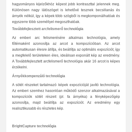
hagyományos kijelzőkhöz képest jobb kontraszttal jelennek meg.
Különösen nagy látószöget is lehetővé tesznek becsillanás és
árnyék nélkül, így a képek több szögből is megkomponálhatóak és
egyszerre több személlyel megoszthatóak.
Továbbfejlesztett arcfelismerő technológia
Az emberi arc felismerésére alkalmas technológia, amely
főtémaként azonosítja az arcot a kompozícióban. Az arcot
automatikusan élesre állítja, és beállítja az optimális expozíciót, így
a megfelelő területeken éles, ideálisan exponált kép az eredmény.
A Továbbfejlesztett arcfelismerő technológia akár 16 arcot is képes
érzékelni.
Árnyékkompenzáló technológia
A sötét részeket tartalmazó képek expozícióját javító technológia.
Az emberi szemhez hasonlóan működő szenzor alkalmazásával a
kompozíciók sötét részeit (pl. fa árnyéka) a fényképezőgép
azonosítja, majd beállítja az expozíciót. Az eredmény egy
realisztikusabb és részletes kép.
BrightCapture technológia