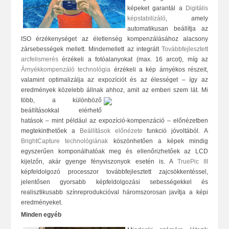
képeket garantál a
Digitális
képstabilizáló
, amely
automatikusan beállítja az
ISO érzékenységet az életlenség kompenzálásához alacsony
zársebességek mellett. Mindemellett az integrált
Továbbfejlesztett
arcfelismerés
érzékeli a fotóalanyokat (max. 16 arcot), míg az
Árnyékkompenzáló technológia
érzékeli a kép árnyékos részeit,
valamint optimalizálja az expozíciót és az élességet – így az
eredmények közelebb állnak ahho
z, amit az emberi szem lát. Mi
több, a különböző
beállításokkal elérhető
hatások – mint például az expozíció-kompenzáció – előnézetben
megtekinthetőek a
Beállítások előnézete
funkció jóvoltából. A
BrightCapture technológiának
köszönhetően a képek mindig
egyszerűen komponálhatóak meg és ellenőrizhetőek az LCD
kijelzőn, akár gyenge fényviszonyok esetén is. A
TruePic III
képfeldolgozó processzor továbbfejlesztett zajcsökkentéssel,
jelentősen gyorsabb képfeldolgozási sebességekkel és
realisztikusabb színreprodukcióval háromszorosan javítja a képi
eredményeket.
Minden egyéb