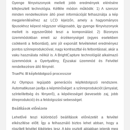
Gyenge fényviszonyok mellett jobb eredmények elérésére
kifejlesztett technológia. Kétféle módon működik: 1) A szenzor
minden rendelkezésre álló pixel információját felhasználja a kép
megjelenítéséhez az LCD kijelzőn, amely a hagyományos
típusokhoz képest négyszer világosabb, így gyenge fényviszonyok
mellett is egyszerűbbé teszi a komponálást. 2) Bizonyos
üzemmódokban emeli az érzékenységet (egyes esetekben
csökkenti a felbontást), ami jól exponált felvételeket eredményez
pontos színreprodukcióval, nagy kontraszttal és felbontással, akár a
vaku használata nélkül is. A BrightCapture technológiát alkalmazó
üzemmódok a Gyertyafény, Éjszakai üzemmód és Felvétel
rendelkezésre álló fénynél.
TruePic III képfeldolgozó processzor
Az Olympus legújabb generációs képfeldolgozó rendszere.
Automatikusan javítja a képminőséget: a színreprodukciót (árnyalat,
színtelítettség és fényerő), a képélességet (kevesebb zaj, jobb
élreprodukció) és a feldolgozási sebességet.
Beállítások előnézete
Lehetővé teszi különböző beállítások előnézetét a felvétel
elkészítése előtt. Így a felhasználó biztos lehet abban, hogy a
rögzített felvétel tökéletes lesz. A kép osztott ablakban jelenik meg