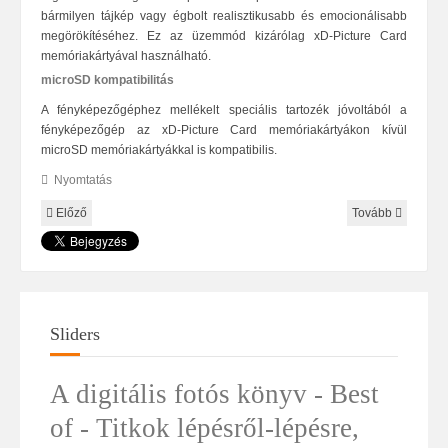
bármilyen tájkép vagy égbolt realisztikusabb és emocionálisabb
megörökítéséhez. Ez az üzemmód kizárólag xD-Picture Card
memóriakártyával használható.
microSD kompatibilitás
A fényképezőgéphez mellékelt speciális tartozék jóvoltából a
fényképezőgép az xD-Picture Card memóriakártyákon kívül
microSD memóriakártyákkal is kompatibilis.
Nyomtatás
Előző
Tovább
Sliders
A digitális fotós könyv - Best
of - Titkok lépésről-lépésre,