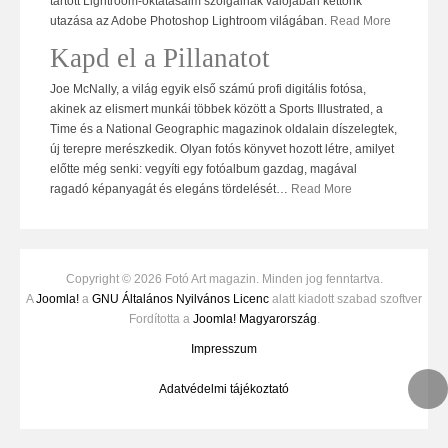
tartott Lightroom-oktatásaim szolgálnak valójában kettőnk
utazása az Adobe Photoshop Lightroom világában.
Read More
Kapd el a Pillanatot
Joe McNally, a világ egyik első számú profi digitális fotósa,
akinek az elismert munkái többek között a Sports Illustrated, a
Time és a National Geographic magazinok oldalain díszelegtek,
új terepre merészkedik. Olyan fotós könyvet hozott létre, amilyet
előtte még senki: vegyíti egy fotóalbum gazdag, magával
ragadó képanyagát és elegáns tördelését
…
Read More
Copyright © 2026 Fotó Art magazin. Minden jog fenntartva.
A
Joomla!
a
GNU Általános Nyilvános Licenc
alatt kiadott szabad szoftver
Fordította a
Joomla! Magyarország
.
Impresszum
Adatvédelmi tájékoztató