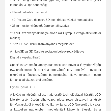
·
Őrizze meg emlékeit hanggal rögzíthető filmfelvételeken (VGA
felbontás, 30 fps sebesség
)
·
Film előfelvételi üzemmód
·
xD-Picture Card és microSD memóriakártyákkal kompatibilis
* 35 mm-es fényképezőgépre vonatkoztatva
** A MIL szabványnak megfelelően (az Olympus vizsgálati feltételei
mellett)
*** Az IEC 529 IPX8 szabványának megfelelően
A microSD az SD Card Association bejegyzett védjegye
Digitális képstabilizáló
Speciális üzemmód, amely automatikusan növeli a fényképezőgép
ISO érzékenységét, ami rövidebb záridőt tesz lehetővé – így segít
elkerülni a fényképezőgép bemozdulása, illetve gyorsan mozgó
témák által okozott életlenséget.
HyperCrystal LCD
A kiváló minőségű, teljesen áteresztő technológiával készült LCD
kijelzők alsó részén elhelyezett plusz réteg visszaveri a külső
fényforrásokból érkező fényt. Ez javítja az LCD fényerejét, így akár
a közvetlen napfényben megjelenített képek is élesek, és a