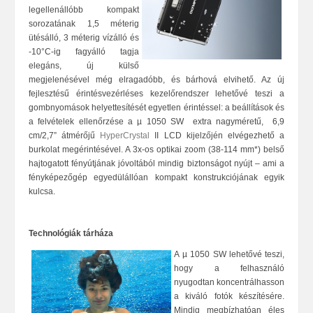
legellenállóbb kompakt
sorozatának 1,5 méterig
ütésálló, 3 méterig vízálló és
-10°C-ig fagyálló tagja
elegáns, új külső
megjelenésével még elragadóbb, és bárhová elvihető. Az új
fejlesztésű érintésvezérléses kezelőrendszer lehetővé teszi a
gombnyomások helyettesítését egyetlen érintéssel: a beállítások és
a felvételek ellenőrzése a µ 1050 SW extra nagyméretű, 6,9
cm/2,7” átmérőjű
HyperCrystal
II LCD kijelzőjén elvégezhető a
burkolat megérintésével. A 3x-os optikai zoom (38-114 mm*) belső
hajtogatott fényútjának jóvoltából mindig biztonságot nyújt – ami a
fényképezőgép egyedülállóan kompakt konstrukciójának egyik
kulcsa.
Technológiák tárháza
A
µ 1050 SW lehetővé teszi,
hogy a felhasználó
nyugodtan koncentrálhasson
a kiváló fotók készítésére.
Mindig megbízhatóan éles