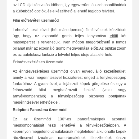
az LCD kijelzőn valós időben, így egyszerűen összehasonlíthatóak
a különböző opciók, és elkészíthető a lehető legjobb felvétel.
Film előfelvételi üzemmód
Lehetővé teszi rövid (hét másodperces) filmfelvételek készítését
úgy, hogy az exponáló gomb teljes lenyomása
előtti
két
másodpercet is felvehetjük.
Ilyen módon megörökíthető a fontos
pillanat már az exponáló gomb megnyomása előtt
. Az optikai zoom
és az autófókusz funkció a felvétel teljes ideje alatt elérhető
.
Érintésvezérléses üzemmód
Az érintésvezérléses üzemmód olyan egyedülálló kezelőfelület,
amely a váz megérintésével hozzáférést enged a fényképezőgép
funkcióihoz. A gyorsnézet, a lejátszott képek görgetése és egy a
felhasználó által meghatározott funkció (vaku vagy
árnyékkompenzáló) a fényképezőgép bizonyos pontjainak
megérintésével érhetőek el.
Beépített Panoráma üzemmód
Ez az üzemmód 130°-os panorámaképek azonnali
megkomponálását teszi lehetővé a fényképezőgépben. A
képernyőn megjelenő útmutatásnak megfelelően a különálló képek
rögzítésével izgalmas panorámaképek illeszthetőek össze