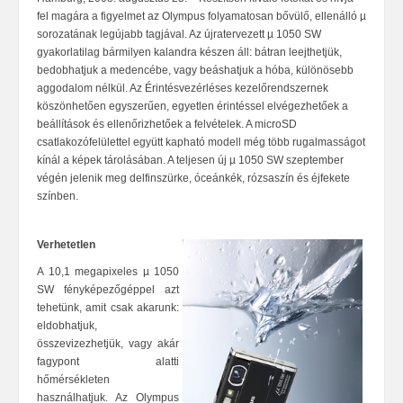
fel magára a figyelmet az Olympus folyamatosan bővülő, ellenálló µ
sorozatának legújabb tagjával. Az újratervezett µ 1050 SW
gyakorlatilag bármilyen kalandra készen áll: bátran leejthetjük,
bedobhatjuk a medencébe, vagy beáshatjuk a hóba, különösebb
aggodalom nélkül. Az Érintésvezérléses kezelőrendszernek
köszönhetően egyszerűen, egyetlen érintéssel elvégezhetőek a
beállítások és ellenőrizhetőek a felvételek. A microSD
csatlakozófelülettel együtt kapható modell még több rugalmasságot
kínál a képek tárolásában. A teljesen új µ 1050 SW szeptember
végén jelenik meg delfinszürke, óceánkék, rózsaszín és éjfekete
színben.
Verhetetlen
A 10,1 megapixeles µ 1050
SW fényképezőgéppel azt
tehetünk, amit csak akarunk:
eldobhatjuk,
összevizezhetjük, vagy akár
fagypont alatti
hőmérsékleten
használhatjuk. Az Olympus