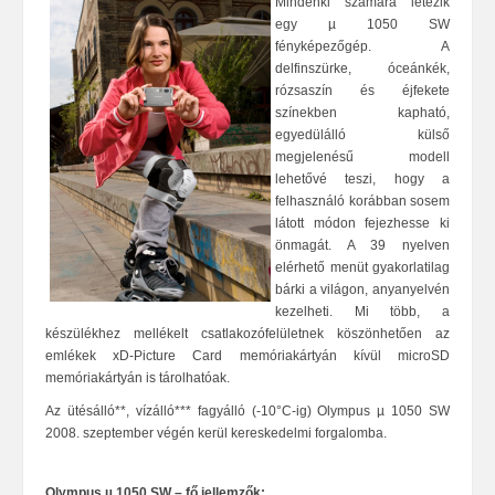
Mindenki számára létezik
egy µ 1050 SW
fényképezőgép. A
delfinszürke, óceánkék,
rózsaszín és éjfekete
színekben kapható,
egyedülálló külső
megjelenésű modell
lehetővé teszi, hogy a
felhasználó korábban sosem
látott módon fejezhesse ki
önmagát
. A 39 nyelven
elérhető menüt gyakorlatilag
bárki a világon, anyanyelvén
kezelheti. Mi több, a
készülékhez mellékelt csatlakozófelületnek köszönhetően az
emlékek xD-Picture Card memóriakártyán kívül microSD
memóriakártyán is tárolhatóak.
Az ütésálló**, vízálló*** fagyálló (-10°C-ig) Olympus µ 1050 SW
2008. szeptember végén kerül kereskedelmi forgalomba.
Olympus µ 1050 SW – fő jellemzők: