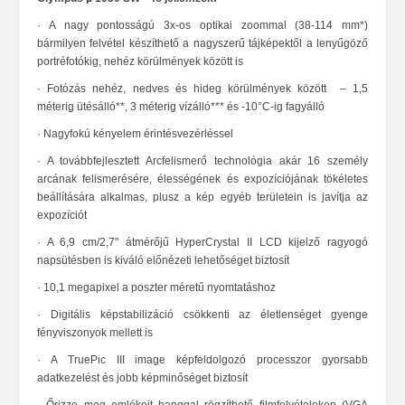
·
A nagy pontosságú 3x-os optikai zoommal (38-114 mm*)
bármilyen felvétel készíthető a nagyszerű tájképektől a lenyűgöző
portréfotókig, nehéz körülmények között is
·
Fotózás nehéz, nedves és hideg körülmények között – 1,5
méterig ütésálló**, 3 méterig vízálló*** és -10°C-ig fagyálló
·
Nagyfokú kényelem érintésvezérléssel
·
A továbbfejlesztett Arcfelismerő technológia akár 16 személy
arcának felismerésére, élességének és expozíciójának tökéletes
beállítására alkalmas, plusz a kép egyéb területein is javítja az
expozíciót
·
A 6,9 cm/2,7"
átmérőjű HyperCrystal II LCD kijelző ragyogó
napsütésben is kiváló előnézeti lehetőséget biztosít
·
10,1
megapixel a poszter méretű nyomtatáshoz
·
Digitális képstabilizáció csökkenti az életlenséget gyenge
fényviszonyok mellett is
·
A TruePic III image
képfeldolgozó processzor gyorsabb
adatkezelést és jobb képminőséget biztosít