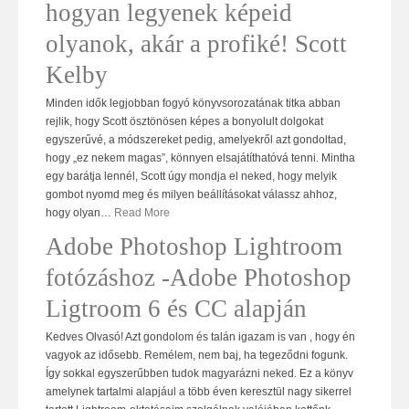
hogyan legyenek képeid
olyanok, akár a profiké! Scott
Kelby
Minden idők legjobban fogyó könyvsorozatának titka abban
rejlik, hogy Scott ösztönösen képes a bonyolult dolgokat
egyszerűvé, a módszereket pedig, amelyekről azt gondoltad,
hogy „ez nekem magas”, könnyen elsajátíthatóvá tenni. Mintha
egy barátja lennél, Scott úgy mondja el neked, hogy melyik
gombot nyomd meg és milyen beállításokat válassz ahhoz,
hogy olyan
…
Read More
Adobe Photoshop Lightroom
fotózáshoz -Adobe Photoshop
Ligtroom 6 és CC alapján
Kedves Olvasó! Azt gondolom és talán igazam is van , hogy én
vagyok az idősebb. Remélem, nem baj, ha tegeződni fogunk.
Így sokkal egyszerűbben tudok magyarázni neked. Ez a könyv
amelynek tartalmi alapjául a több éven keresztül nagy sikerrel