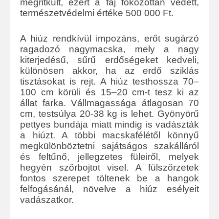
megritkult, ezért a faj fokozottan védett,
természetvédelmi értéke 500 000 Ft.
A hiúz rendkívül impozáns, erőt sugárzó
ragadozó nagymacska, mely a nagy
kiterjedésű, sűrű erdőségeket kedveli,
különösen akkor, ha az erdő sziklás
tisztásokat is rejt. A hiúz testhossza 70–
100 cm körüli és 15–20 cm-t tesz ki az
állat farka. Vállmagassága átlagosan 70
cm, testsúlya 20-38 kg is lehet. Gyönyörű
pettyes bundája miatt mindig is vadászták
a hiúzt. A többi macskafélétől könnyű
megkülönböztetni sajátságos szakálláról
és feltűnő, jellegzetes füleiről, melyek
hegyén szőrbojtot visel. A fülszőrzetek
fontos szerepet töltenek be a hangok
felfogásánál, növelve a hiúz esélyeit
vadászatkor.