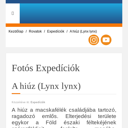
Kezdőlap
Rovatok
Expedíciók
A hiúz (Lynx lynx)
Fotós Expedíciók
A hiúz (Lynx lynx)
Közzétéve itt:
Expedíciók
A hiúz a macskafélék családjába tartozó,
ragadozó emlős. Elterjedési területe
egykor a Föld északi féltekéjének