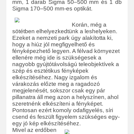
mm, 1 darab Sigma 50–500 mm és 1 db
Sigma 170–500 mm-es optikát.
Korán, még a
sötétben elhelyezkedtünk a leshelyeken.
Ezeket a nemzeti park úgy alakította ki,
hogy a hiúz jól megfigyelhető és
fényképezhető legyen. A félvad környezet
ellenére még ide is szükségesek a
nagyobb gyújtótávolságú teleobjektívek a
szép és esztétikus fényképek
elkészítéséhez. Nagy izgalom és
várakozás előzte meg a ragadozó
megjelenését, sokszor csak egy pár
pillanatra áll meg azon a helyszínen, ahol
szeretnénk elkészíteni a fényképet.
Pontosan ezért komoly odafigyelés, síri
csend és feszült figyelem szükséges egy-
egy jó kép elkészítéséhez.
Mivel az erdőben