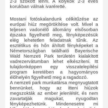
2-3 szokott lenni. A kölykök 2-3 éves
korukban válnak ivaréretté.
Mostani fotóskalandunk célkitűzése az
európai hiúz megörökítése volt. Mivel a
teljesen vadonélő állomány elsősorban
éjszaka figyelhető meg, fényképezésük
elég lehetetlen feladatnak tűnik. Az
esztétikus és hőn áhított fényképeket a
Németországban található Bayerische
Wald Nemzeti Park területén kialakított
vadrezervátumban lehet elkészíteni. Itt
tulajdonképpen egy visszatelepítési
program keretében a hagyományos
élőhelyén figyelhető meg a ragadozó.
A nemzeti park munkatársa megnyugtatott
bennünket, hogy az itteni hiúzok
megszokták az ember jelenlétét, és nem
zavartatják magukat, nyugodtan
fényképezhetünk. Mindenesetre mi