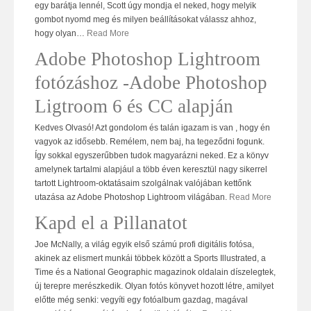
egy barátja lennél, Scott úgy mondja el neked, hogy melyik
gombot nyomd meg és milyen beállításokat válassz ahhoz,
hogy olyan
…
Read More
Adobe Photoshop Lightroom
fotózáshoz -Adobe Photoshop
Ligtroom 6 és CC alapján
Kedves Olvasó! Azt gondolom és talán igazam is van , hogy én
vagyok az idősebb. Remélem, nem baj, ha tegeződni fogunk.
Így sokkal egyszerűbben tudok magyarázni neked. Ez a könyv
amelynek tartalmi alapjául a több éven keresztül nagy sikerrel
tartott Lightroom-oktatásaim szolgálnak valójában kettőnk
utazása az Adobe Photoshop Lightroom világában.
Read More
Kapd el a Pillanatot
Joe McNally, a világ egyik első számú profi digitális fotósa,
akinek az elismert munkái többek között a Sports Illustrated, a
Time és a National Geographic magazinok oldalain díszelegtek,
új terepre merészkedik. Olyan fotós könyvet hozott létre, amilyet
előtte még senki: vegyíti egy fotóalbum gazdag, magával