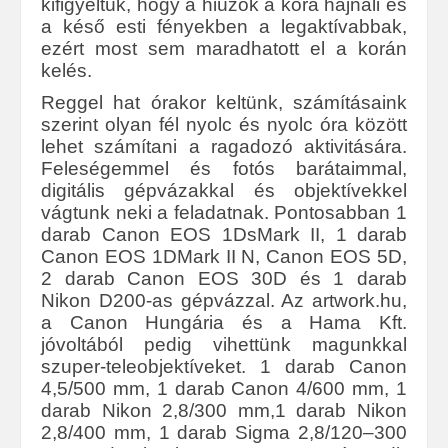
kifigyeltük, hogy a hiúzok a kora hajnali és
a késő esti fényekben a legaktívabbak,
ezért most sem maradhatott el a korán
kelés.
Reggel hat órakor keltünk, számításaink
szerint olyan fél nyolc és nyolc óra között
lehet számítani a ragadozó aktivitására.
Feleségemmel és fotós barátaimmal,
digitális gépvázakkal és objektívekkel
vágtunk neki a feladatnak. Pontosabban 1
darab Canon EOS 1DsMark II, 1 darab
Canon EOS 1DMark II N, Canon EOS 5D,
2 darab Canon EOS 30D és 1 darab
Nikon D200-as gépvázzal. Az artwork.hu,
a Canon Hungária és a Hama Kft.
jóvoltából pedig vihettünk magunkkal
szuper-teleobjektíveket. 1 darab Canon
4,5/500 mm, 1 darab Canon 4/600 mm, 1
darab Nikon 2,8/300 mm,1 darab Nikon
2,8/400 mm, 1 darab Sigma 2,8/120–300