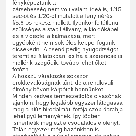
fényképeztünk a
zársebesség nem volt valami ideális, 1/15
sec-ot és 1/20-ot mutatott a fénymérés
f/5,6-os rekesz mellett. Ilyenkor feltétlenül
szükséges a stabil állvány, a kioldókábel
és a videofej alkalmazása, mert
egyébként nem sok éles képpel fogunk
dicsekedni. A csend pedig nyugodtságot
teremt az állatokban, és ha a szerencse is
mellénk szegődik, tovább lehet őket
fotózni.
A hosszú várakozás sokszor
örökkévalóságnak tűnt, de a rendkívüli
élmény bőven kárpótolt bennünket.
Minden kedves természetfotós olvasónak
ajánlom, hogy legalább egyszer látogassa
meg a hiúz birodalmát, fotója szép darabja
lehet gyűjteményének. Így többen
ismerhetik meg ezt a csodálatos élőlényt.
Talán egyszer még hazánkban is