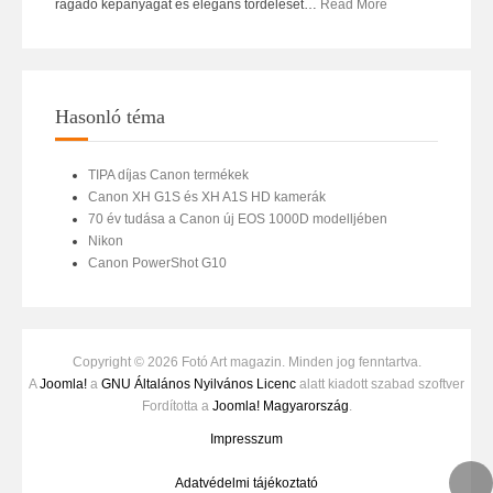
ragadó képanyagát és elegáns tördelését
…
Read More
Hasonló téma
TIPA díjas Canon termékek
Canon XH G1S és XH A1S HD kamerák
70 év tudása a Canon új EOS 1000D modelljében
Nikon
Canon PowerShot G10
Copyright © 2026 Fotó Art magazin. Minden jog fenntartva.
A
Joomla!
a
GNU Általános Nyilvános Licenc
alatt kiadott szabad szoftver
Fordította a
Joomla! Magyarország
.
Impresszum
Adatvédelmi tájékoztató