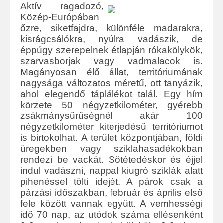
Aktív ragadozó,
Közép-Európában
őzre, siketfajdra, különféle madarakra,
kisrágcsálókra, nyúlra vadászik, de
éppúgy szerepelnek étlapján rókakölykök,
szarvasborjak vagy vadmalacok is.
Magányosan élő állat, territóriumának
nagysága változatos méretű, ott tanyázik,
ahol elegendő táplálékot talál. Egy hím
körzete 50 négyzetkilométer, gyérebb
zsákmánysűrűségnél akár 100
négyzetkilométer kiterjedésű territóriumot
is birtokolhat. A terület központjában, földi
üregekben vagy sziklahasadékokban
rendezi be vackát. Sötétedéskor és éjjel
indul vadászni, nappal kiugró sziklák alatt
pihenéssel tölti idejét. A párok csak a
párzási időszakban, február és április első
fele között vannak együtt. A vemhességi
idő 70 nap, az utódok száma ellésenként