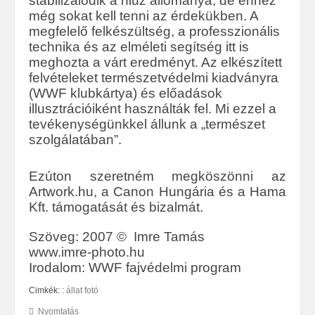
stabilizálódik a hiúz állománya, de ehhez
még sokat kell tenni az érdekükben. A
megfelelő felkészültség, a professzionális
technika és az elméleti segítség itt is
meghozta a várt eredményt. Az elkészített
felvételeket természetvédelmi kiadványra
(WWF klubkártya) és előadások
illusztrációiként használták fel. Mi ezzel a
tevékenységünkkel állunk a „természet
szolgálatában”.
Ezúton szeretném megköszönni az
Artwork.hu, a Canon Hungária és a Hama
Kft. támogatását és bizalmát.
Szöveg: 2007 © Imre Tamás
www.imre-photo.hu
Irodalom: WWF fajvédelmi program
Cimkék: :
állat fotó
Nyomtatás