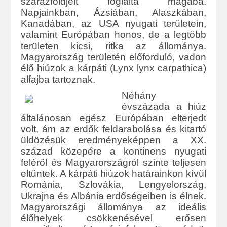
szárazföldjeit foglalta magába.
Napjainkban, Ázsiában, Alaszkában,
Kanadában, az USA nyugati területein,
valamint Európában honos, de a legtöbb
területen kicsi, ritka az állománya.
Magyarország területén előforduló, vadon
élő hiúzok a kárpáti (Lynx lynx carpathica)
alfajba tartoznak.
Néhány
évszázada a hiúz
általánosan egész Európában elterjedt
volt, ám az erdők feldarabolása és kitartó
üldözésük eredményeképpen a XX.
század közepére a kontinens nyugati
feléről és Magyarországról szinte teljesen
eltűntek. A kárpáti hiúzok határainkon kívül
Románia, Szlovákia, Lengyelország,
Ukrajna és Albánia erdőségeiben is élnek.
Magyarországi állománya az ideális
élőhelyek csökkenésével erősen