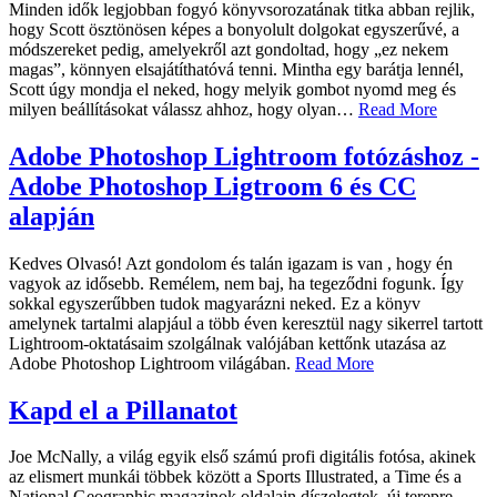
Minden idők legjobban fogyó könyvsorozatának titka abban rejlik,
hogy Scott ösztönösen képes a bonyolult dolgokat egyszerűvé, a
módszereket pedig, amelyekről azt gondoltad, hogy „ez nekem
magas”, könnyen elsajátíthatóvá tenni. Mintha egy barátja lennél,
Scott úgy mondja el neked, hogy melyik gombot nyomd meg és
milyen beállításokat válassz ahhoz, hogy olyan
…
Read More
Adobe Photoshop Lightroom fotózáshoz -
Adobe Photoshop Ligtroom 6 és CC
alapján
Kedves Olvasó! Azt gondolom és talán igazam is van , hogy én
vagyok az idősebb. Remélem, nem baj, ha tegeződni fogunk. Így
sokkal egyszerűbben tudok magyarázni neked. Ez a könyv
amelynek tartalmi alapjául a több éven keresztül nagy sikerrel tartott
Lightroom-oktatásaim szolgálnak valójában kettőnk utazása az
Adobe Photoshop Lightroom világában.
Read More
Kapd el a Pillanatot
Joe McNally, a világ egyik első számú profi digitális fotósa, akinek
az elismert munkái többek között a Sports Illustrated, a Time és a
National Geographic magazinok oldalain díszelegtek, új terepre