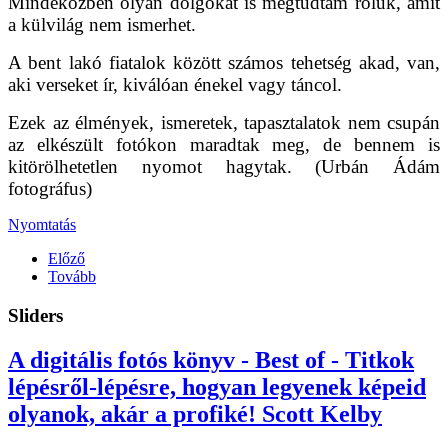
Mindeközben olyan dolgokat is megtudtam róluk, amit
a külvilág nem ismerhet.
A bent lakó fiatalok között számos tehetség akad, van,
aki verseket ír, kiválóan énekel vagy táncol.
Ezek az élmények, ismeretek, tapasztalatok nem csupán
az elkészült fotókon maradtak meg, de bennem is
kitörölhetetlen nyomot hagytak. (Urbán Ádám
fotográfus)
Nyomtatás
Előző
Tovább
Sliders
A digitális fotós könyv - Best of - Titkok
lépésről-lépésre, hogyan legyenek képeid
olyanok, akár a profiké! Scott Kelby