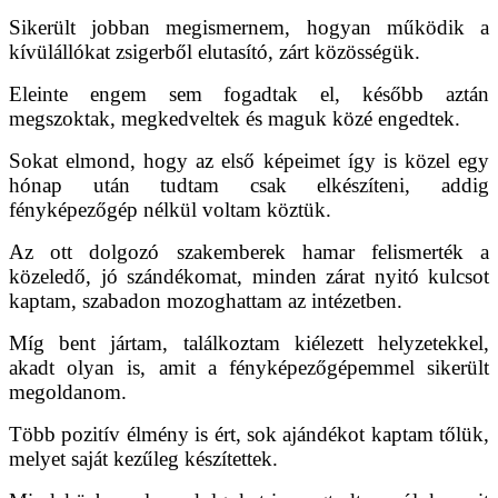
Sikerült jobban megismernem, hogyan működik a
kívülállókat zsigerből elutasító, zárt közösségük.
Eleinte engem sem fogadtak el, később aztán
megszoktak, megkedveltek és maguk közé engedtek.
Sokat elmond, hogy az első képeimet így is közel egy
hónap után tudtam csak elkészíteni, addig
fényképezőgép nélkül voltam köztük.
Az ott dolgozó szakemberek hamar felismerték a
közeledő, jó szándékomat, minden zárat nyitó kulcsot
kaptam, szabadon mozoghattam az intézetben.
Míg bent jártam, találkoztam kiélezett helyzetekkel,
akadt olyan is, amit a fényképezőgépemmel sikerült
megoldanom.
Több pozitív élmény is ért, sok ajándékot kaptam tőlük,
melyet saját kezűleg készítettek.