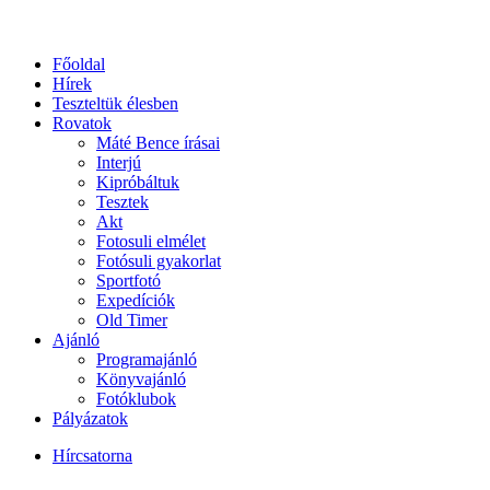
Főoldal
Hírek
Teszteltük élesben
Rovatok
Máté Bence írásai
Interjú
Kipróbáltuk
Tesztek
Akt
Fotosuli elmélet
Fotósuli gyakorlat
Sportfotó
Expedíciók
Old Timer
Ajánló
Programajánló
Könyvajánló
Fotóklubok
Pályázatok
Hírcsatorna