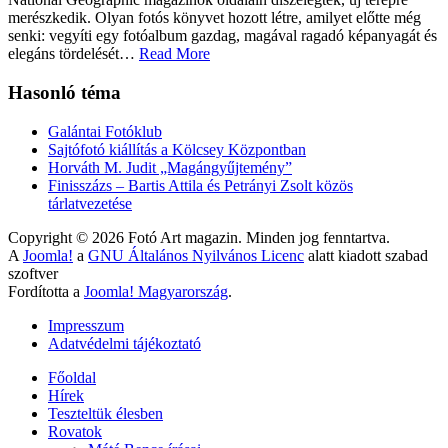
merészkedik. Olyan fotós könyvet hozott létre, amilyet előtte még
senki: vegyíti egy fotóalbum gazdag, magával ragadó képanyagát és
elegáns tördelését
…
Read More
Hasonló téma
Galántai Fotóklub
Sajtófotó kiállítás a Kölcsey Központban
Horváth M. Judit „Magángyűjtemény”
Finisszázs – Bartis Attila és Petrányi Zsolt közös
tárlatvezetése
Copyright © 2026 Fotó Art magazin. Minden jog fenntartva.
A
Joomla!
a
GNU Általános Nyilvános Licenc
alatt kiadott szabad
szoftver
Fordította a
Joomla! Magyarország
.
Impresszum
Adatvédelmi tájékoztató
Főoldal
Hírek
Teszteltük élesben
Rovatok