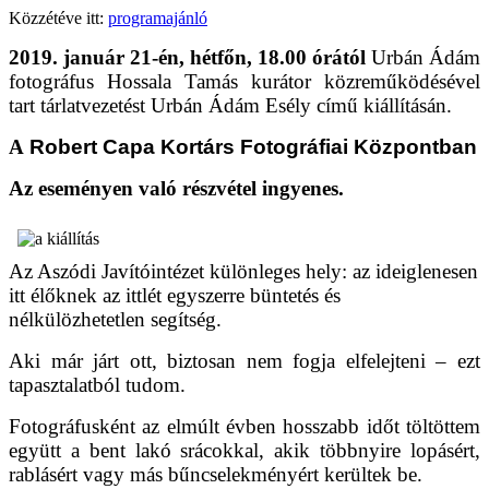
Közzétéve itt:
programajánló
2019. január 21-én, hétfőn, 18.00 órától
Urbán Ádám
fotográfus Hossala Tamás kurátor közreműködésével
tart tárlatvezetést Urbán Ádám Esély című kiállításán.
A
Robert Capa Kortárs Fotográfiai Központban
Az eseményen való részvétel ingyenes.
Az Aszódi Javítóintézet különleges hely: az ideiglenesen
itt élőknek az ittlét egyszerre büntetés és
nélkülözhetetlen segítség.
Aki már járt ott, biztosan nem fogja elfelejteni – ezt
tapasztalatból tudom.
Fotográfusként az elmúlt évben hosszabb időt töltöttem
együtt a bent lakó srácokkal, akik többnyire lopásért,
rablásért vagy más bűncselekményért kerültek be.