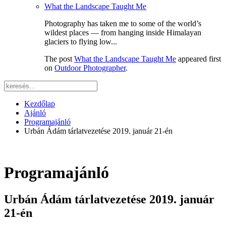
What the Landscape Taught Me
Photography has taken me to some of the world’s
wildest places — from hanging inside Himalayan
glaciers to flying low...
The post
What the Landscape Taught Me
appeared first
on
Outdoor Photographer
.
Kezdőlap
Ajánló
Programajánló
Urbán Ádám tárlatvezetése 2019. január 21-én
Programajánló
Urbán Ádám tárlatvezetése 2019. január
21-én