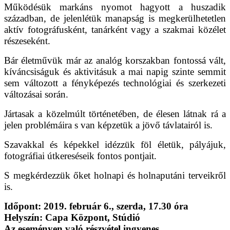
Működésük markáns nyomot hagyott a huszadik
században, de jelenlétük manapság is megkerülhetetlen
aktív fotográfusként, tanárként vagy a szakmai közélet
részeseként.
Bár életművük már az analóg korszakban fontossá vált,
kíváncsiságuk és aktivitásuk a mai napig szinte semmit
sem változott a fényképezés technológiai és szerkezeti
változásai során.
Jártasak a közelmúlt történetében, de élesen látnak rá a
jelen problémáira s van képzetük a jövő távlatairól is.
Szavakkal és képekkel idézzük föl életük, pályájuk,
fotográfiai útkereséseik fontos pontjait.
S megkérdezzük őket holnapi és holnaputáni terveikről
is.
Időpont: 2019. február 6., szerda, 17.30 óra
Helyszín: Capa Központ, Stúdió
Az eseményen való részvétel ingyenes.