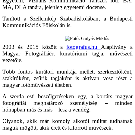
Egyetem, Vizuális Kommunikáció Tanszék fotó BA,
MA, DLA tanára, jelenleg egyetemi docense.
Tanított a Szellemkép Szabadiskolában, a Budapesti
Kommunikációs Főiskolán is.
2003 és 2015 között a
fotografus.hu
Alapítvány a
Magyar Fotográfiáért kuratóriumi tagja, művészeti
vezetője.
Több fontos kurátori munkája mellett szerkesztőként,
szakíróként, zsűrik tagjaként is aktívan vesz részt a
magyar fotóművészeti életben.
A szerda esti beszélgetéseken egy, a kortárs magyar
fotográfiát meghatározó személyiség – minden
hónapban más és más – lesz a vendég.
Olyanok, akik már komoly alkotói múltat tudhatnak
maguk mögött, akik érett és kiforrott művészek.