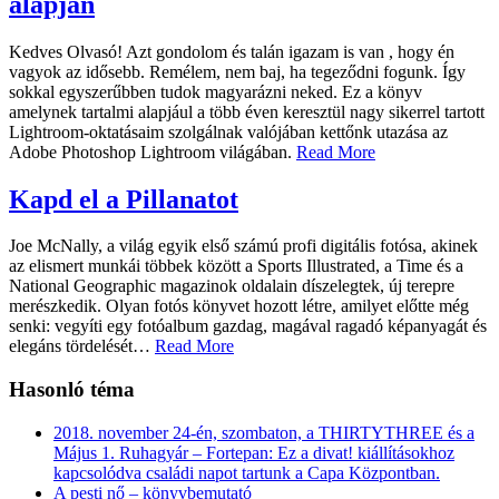
alapján
Kedves Olvasó! Azt gondolom és talán igazam is van , hogy én
vagyok az idősebb. Remélem, nem baj, ha tegeződni fogunk. Így
sokkal egyszerűbben tudok magyarázni neked. Ez a könyv
amelynek tartalmi alapjául a több éven keresztül nagy sikerrel tartott
Lightroom-oktatásaim szolgálnak valójában kettőnk utazása az
Adobe Photoshop Lightroom világában.
Read More
Kapd el a Pillanatot
Joe McNally, a világ egyik első számú profi digitális fotósa, akinek
az elismert munkái többek között a Sports Illustrated, a Time és a
National Geographic magazinok oldalain díszelegtek, új terepre
merészkedik. Olyan fotós könyvet hozott létre, amilyet előtte még
senki: vegyíti egy fotóalbum gazdag, magával ragadó képanyagát és
elegáns tördelését
…
Read More
Hasonló téma
2018. november 24-én, szombaton, a THIRTYTHREE és a
Május 1. Ruhagyár – Fortepan: Ez a divat! kiállításokhoz
kapcsolódva családi napot tartunk a Capa Központban.
A pesti nő – könyvbemutató