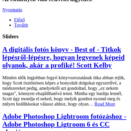
Nyomtatás
Előző
Tovább
Sliders
A digitális fotós könyv - Best of - Titkok
lépésről-lépésre, hogyan legyenek képeid
olyanok, akár a profiké! Scott Kelby
Minden idők legjobban fogyó könyvsorozatának titka abban rejlik,
hogy Scott ösztönösen képes a bonyolult dolgokat egyszerűvé, a
módszereket pedig, amelyekről azt gondoltad, hogy „ez nekem
magas”, könnyen elsajátíthatóvá tenni. Mintha egy barátja lennél,
Scott úgy mondja el neked, hogy melyik gombot nyomd meg és
milyen beállításokat válassz ahhoz, hogy olyan
…
Read More
Adobe Photoshop Lightroom fotózáshoz -
Adobe Photoshop Ligtroom 6 és CC