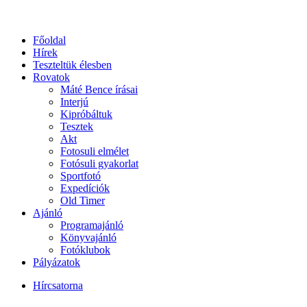
Főoldal
Hírek
Teszteltük élesben
Rovatok
Máté Bence írásai
Interjú
Kipróbáltuk
Tesztek
Akt
Fotosuli elmélet
Fotósuli gyakorlat
Sportfotó
Expedíciók
Old Timer
Ajánló
Programajánló
Könyvajánló
Fotóklubok
Pályázatok
Hírcsatorna