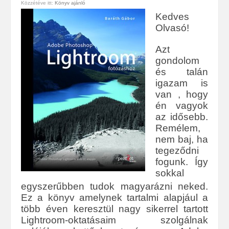
Közzétéve itt:
Könyv ajánló
Kedves
Olvasó!
Azt
gondolom
és talán
igazam is
van , hogy
én vagyok
az idősebb.
Remélem,
nem baj, ha
tegeződni
fogunk. Így
sokkal
egyszerűbben tudok magyarázni neked.
Ez a könyv amelynek tartalmi alapjául a
több éven keresztül nagy sikerrel tartott
Lightroom-oktatásaim szolgálnak