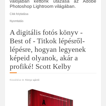
valójában kettőnk utazása az Adobe
Photoshop Lightroom világában.
Cikk folytatása
Nyomtatás
A digitális fotós könyv -
Best of - Titkok lépésről-
lépésre, hogyan legyenek
képeid olyanok, akár a
profiké! Scott Kelby
Közzétéve itt:
Könyv ajánló