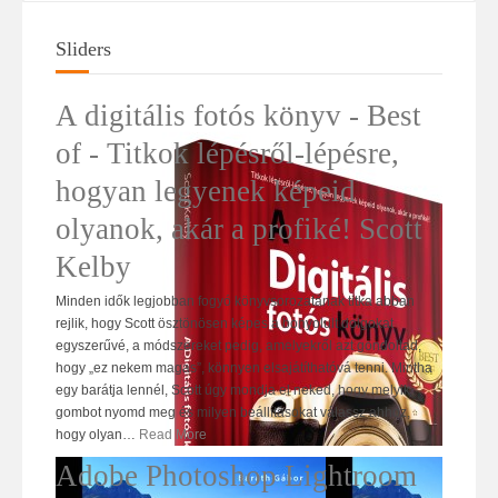
Sliders
A digitális fotós könyv - Best
of - Titkok lépésről-lépésre,
hogyan legyenek képeid
olyanok, akár a profiké! Scott
Kelby
Minden idők legjobban fogyó könyvsorozatának titka abban
rejlik, hogy Scott ösztönösen képes a bonyolult dolgokat
egyszerűvé, a módszereket pedig, amelyekről azt gondoltad,
hogy „ez nekem magas”, könnyen elsajátíthatóvá tenni. Mintha
egy barátja lennél, Scott úgy mondja el neked, hogy melyik
gombot nyomd meg és milyen beállításokat válassz ahhoz,
hogy olyan
…
Read More
Adobe Photoshop Lightroom