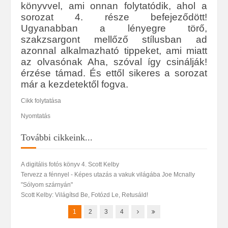
könyvvel, ami onnan folytatódik, ahol a
sorozat 4. része befejeződött!
Ugyanabban a lényegre törő,
szakzsargont mellőző stílusban ad
azonnal alkalmazható tippeket, ami miatt
az olvasónak Aha, szóval így csinálják!
érzése támad. És ettől sikeres a sorozat
már a kezdetektől fogva.
Cikk folytatása
Nyomtatás
További cikkeink...
A digitális fotós könyv 4. Scott Kelby
Tervezz a fénnyel - Képes utazás a vakuk világába Joe Mcnally
"Sólyom szárnyán"
Scott Kelby: Világítsd Be, Fotózd Le, Retusáld!
1
2
3
4