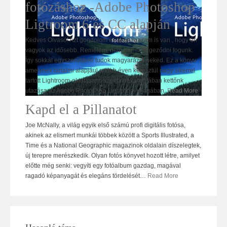
fotózáshoz -Adobe Photoshop
Ligtroom 6 és CC alapján
Kedves Olvasó! Azt gondolom és talán igazam is van , hogy én
vagyok az idősebb. Remélem, nem baj, ha tegeződni fogunk.
Így sokkal egyszerűbben tudok magyarázni neked. Ez a könyv
amelynek tartalmi alapjául a több éven keresztül nagy sikerrel
tartott Lightroom-oktatásaim szolgálnak valójában kettőnk
utazása az Adobe Photoshop Lightroom világában.
Read More
Kapd el a Pillanatot
Joe McNally, a világ egyik első számú profi digitális fotósa,
akinek az elismert munkái többek között a Sports Illustrated, a
Time és a National Geographic magazinok oldalain díszelegtek,
új terepre merészkedik. Olyan fotós könyvet hozott létre, amilyet
előtte még senki: vegyíti egy fotóalbum gazdag, magával
ragadó képanyagát és elegáns tördelését
…
Read More