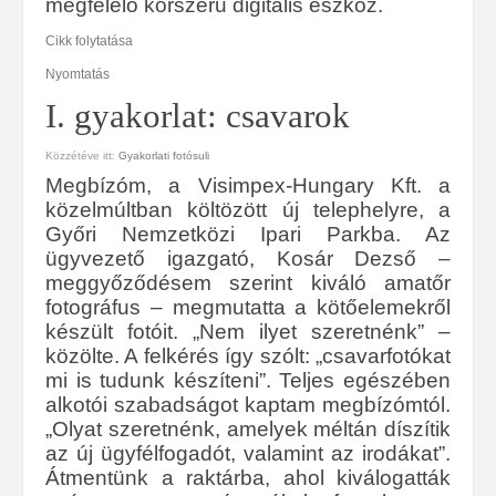
megfelelő korszerű digitális eszköz.
Cikk folytatása
Nyomtatás
I. gyakorlat: csavarok
Közzétéve itt:
Gyakorlati fotósuli
Megbízóm, a Visimpex-Hungary Kft. a
közelmúltban költözött új telephelyre, a
Győri Nemzetközi Ipari Parkba. Az
ügyvezető igazgató, Kosár Dezső –
meggyőződésem szerint kiváló amatőr
fotográfus – megmutatta a kötőelemekről
készült fotóit. „Nem ilyet szeretnénk” –
közölte. A felkérés így szólt: „csavarfotókat
mi is tudunk készíteni”. Teljes egészében
alkotói szabadságot kaptam megbízómtól.
„Olyat szeretnénk, amelyek méltán díszítik
az új ügyfélfogadót, valamint az irodákat”.
Átmentünk a raktárba, ahol kiválogatták