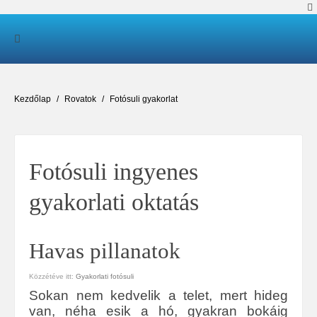
Kezdőlap
Rovatok
Fotósuli gyakorlat
Fotósuli ingyenes
gyakorlati oktatás
Havas pillanatok
Közzétéve itt:
Gyakorlati fotósuli
Sokan nem kedvelik a telet, mert hideg
van, néha esik a hó, gyakran bokáig