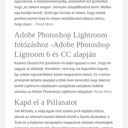
egyszerűvé, a módszereket pedig, amelyekről azt gondoltad,
hogy „ez nekem magas”, könnyen elsajátíthatóvá tenni. Mintha
egy barátja lennél, Scott úgy mondja el neked, hogy melyik
gombot nyomd meg és milyen beállításokat válassz ahhoz,
hogy olyan
…
Read More
Adobe Photoshop Lightroom
fotózáshoz -Adobe Photoshop
Ligtroom 6 és CC alapján
Kedves Olvasó! Azt gondolom és talán igazam is van , hogy én
vagyok az idősebb. Remélem, nem baj, ha tegeződni fogunk.
Így sokkal egyszerűbben tudok magyarázni neked. Ez a könyv
amelynek tartalmi alapjául a több éven keresztül nagy sikerrel
tartott Lightroom-oktatásaim szolgálnak valójában kettőnk
utazása az Adobe Photoshop Lightroom világában.
Read More
Kapd el a Pillanatot
Joe McNally, a világ egyik első számú profi digitális fotósa,
akinek az elismert munkái többek között a Sports Illustrated, a
Time és a National Geographic magazinok oldalain díszelegtek,