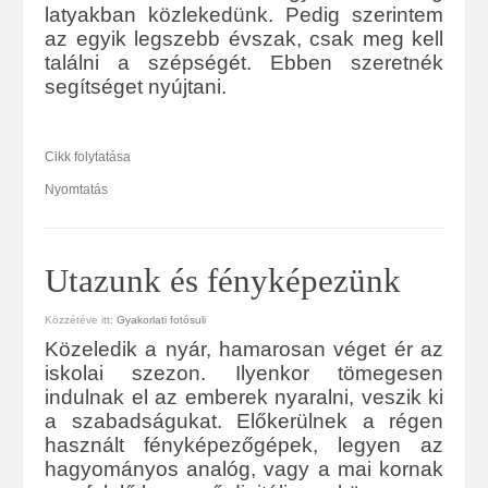
latyakban közlekedünk. Pedig szerintem
az egyik legszebb évszak, csak meg kell
találni a szépségét. Ebben szeretnék
segítséget nyújtani.
Cikk folytatása
Nyomtatás
Utazunk és fényképezünk
Közzétéve itt:
Gyakorlati fotósuli
Közeledik a nyár, hamarosan véget ér az
iskolai szezon. Ilyenkor tömegesen
indulnak el az emberek nyaralni, veszik ki
a szabadságukat. Előkerülnek a régen
használt fényképezőgépek, legyen az
hagyományos analóg, vagy a mai kornak