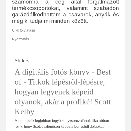
számomra a cég által forgalmazott
termékcsoportokat, valamint szabadon
garázdálkodhattam a csavarok, anyák és
még ki tudja mi minden között.
Cikk folytatása
Nyomtatás
Sliders
A digitális fotós könyv - Best
of - Titkok lépésről-lépésre,
hogyan legyenek képeid
olyanok, akár a profiké! Scott
Kelby
Minden idők legjobban fogyó könyvsorozatának titka abban
rejlik, hogy Scott ösztönösen képes a bonyolult dolgokat