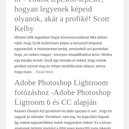
hogyan legyenek képeid
olyanok, akár a profiké! Scott
Kelby
Minden idők legjobban fogyó könyvsorozatának titka abban
rejlik, hogy Scott ösztönösen képes a bonyolult dolgokat
egyszerűvé, a módszereket pedig, amelyekről azt gondoltad,
hogy „ez nekem magas”, könnyen elsajátíthatóvá tenni. Mintha
egy barátja lennél, Scott úgy mondja el neked, hogy melyik
gombot nyomd meg és milyen beállításokat válassz ahhoz,
hogy olyan
…
Read More
Adobe Photoshop Lightroom
fotózáshoz -Adobe Photoshop
Ligtroom 6 és CC alapján
Kedves Olvasó! Azt gondolom és talán igazam is van , hogy én
vagyok az idősebb. Remélem, nem baj, ha tegeződni fogunk.
Így sokkal egyszerűbben tudok magyarázni neked. Ez a könyv
amelynek tartalmi alapjául a több éven keresztül nagy sikerrel