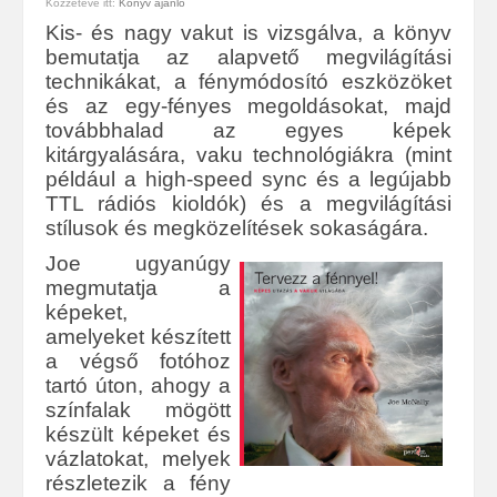
Közzétéve itt:
Könyv ajánló
Kis- és nagy vakut is vizsgálva, a könyv
bemutatja az alapvető megvilágítási
technikákat, a fénymódosító eszközöket
és az egy-fényes megoldásokat, majd
továbbhalad az egyes képek
kitárgyalására, vaku technológiákra (mint
például a high-speed sync és a legújabb
TTL rádiós kioldók) és a megvilágítási
stílusok és megközelítések sokaságára.
Joe ugyanúgy
megmutatja a
képeket,
amelyeket készített
a végső fotóhoz
tartó úton, ahogy a
színfalak mögött
készült képeket és
vázlatokat, melyek
részletezik a fény