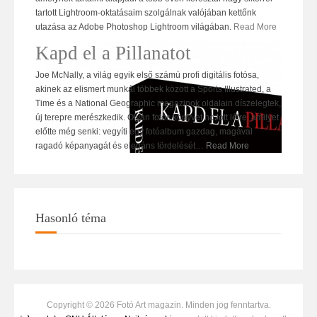
tartott Lightroom-oktatásaim szolgálnak valójában kettőnk
utazása az Adobe Photoshop Lightroom világában.
Read More
Kapd el a Pillanatot
Joe McNally, a világ egyik első számú profi digitális fotósa,
akinek az elismert munkái többek között a Sports Illustrated, a
Time és a National Geographic magazinok oldalain díszelegtek,
új terepre merészkedik. Olyan fotós könyvet hozott létre, amilyet
előtte még senki: vegyíti egy fotóalbum gazdag, magával
ragadó képanyagát és elegáns tördelését
…
Read More
Hasonló téma
Copyright © 2026 Fotó Art magazin. Minden jog fenntartva.