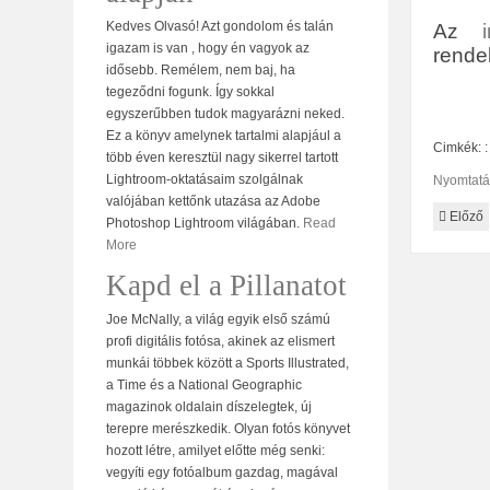
Kedves Olvasó! Azt gondolom és talán
Az
igazam is van , hogy én vagyok az
rendel
idősebb. Remélem, nem baj, ha
tegeződni fogunk. Így sokkal
egyszerűbben tudok magyarázni neked.
Ez a könyv amelynek tartalmi alapjául a
Cimkék: 
több éven keresztül nagy sikerrel tartott
Lightroom-oktatásaim szolgálnak
Nyomtatá
valójában kettőnk utazása az Adobe
Előző
Photoshop Lightroom világában.
Read
More
Kapd el a Pillanatot
Joe McNally, a világ egyik első számú
profi digitális fotósa, akinek az elismert
munkái többek között a Sports Illustrated,
a Time és a National Geographic
magazinok oldalain díszelegtek, új
terepre merészkedik. Olyan fotós könyvet
hozott létre, amilyet előtte még senki:
vegyíti egy fotóalbum gazdag, magával