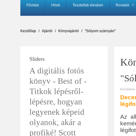
Főoldal
Hírek
Teszteltük élesben
Rovatok
Kezdőlap
Ajánló
Könyvajánló
"Sólyom szárnyán"
Sliders
Kön
A digitális fotós
"Só
könyv - Best of -
Titkok lépésről-
Közzétéve i
Dece
lépésre, hogyan
légif
legyenek képeid
Az al
olyanok, akár a
kemén
légif
profiké! Scott