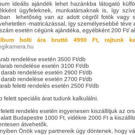
bum ideális ajándék lehet hazánkba látogató külfö
ékként ügyfeleknek, munkatársaknak is, így szí
ban lehetőség van az adott cégről fotók vagy sz
vehetetlen -matricázással, így személyesebbé téve a
szám esetén cégünk ajándéka, egyébként 200 Ft/ alb
lbum bolti ára bruttó 4990 Ft, rajtunk ker
gikamera.hu
arab rendelése esetén 3500 Ft/db
darab rendelése esetén 3100 Ft/db
 darab rendelése esetén 2900 Ft/db
 darab rendelése esetén 2700 Ft/db
rab feletti rendelés esetén 2500 Ft/db
 felett speciális árat tudunk kalkulálni.
feletti rendelés esetén ingyenesen kiszállítjuk az or
alatt Budapestre 1000 Ft, vidékre 2000 Ft a kiszállítá
mentesen átvehetők.
yiben Önök vagy partnereik úgy döntenek, hogy vás