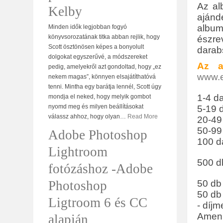
Az al
Kelby
ajánd
album
Minden idők legjobban fogyó
könyvsorozatának titka abban rejlik, hogy
észre
Scott ösztönösen képes a bonyolult
darab
dolgokat egyszerűvé, a módszereket
Az a
pedig, amelyekről azt gondoltad, hogy „ez
www.e
nekem magas”, könnyen elsajátíthatóvá
tenni. Mintha egy barátja lennél, Scott úgy
1-4 d
mondja el neked, hogy melyik gombot
nyomd meg és milyen beállításokat
5-19 
válassz ahhoz, hogy olyan
…
Read More
20-49
50-99
Adobe Photoshop
100 da
Lightroom
500 db
fotózáshoz -Adobe
Photoshop
50 db 
50 db 
Ligtroom 6 és CC
- díj
Amenn
alapján