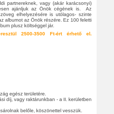
ldi partnereknek, vagy (akár karácsonyi)
vesen ajánljuk az Önök cégének is. Az
öveg elhelyezésére is utólagos- szinte
z albumot az Önök részére. Ez 100 feletti
um plusz költséggel jár.
esztül 2500-3500 Ft-ért érhető el.
szág egész területére.
si díj, vagy raktárunkban - a II. kerületben
árolnak belőle, köszönettel vesszük.