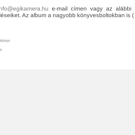
info@egikamera.hu
e-mail címen vagy az alábbi
éseiket. Az album a nagyobb könyvesboltokban is ( L
:
könyv
s