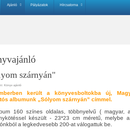
Ajánló
Pályázatok
Hírcsatorna
yvajánló
lyom szárnyán"
tt:
Könyv ajánló
mberben került a könyvesboltokba új, Magy
otós albumunk „Sólyom szárnyán” címmel.
bum 160 színes oldalas, többnyelvű ( magyar, an
ykötéssel készült - 23*23 cm méretű, melybe az
otónkból a legkedvesebb 200-at válogattuk be.