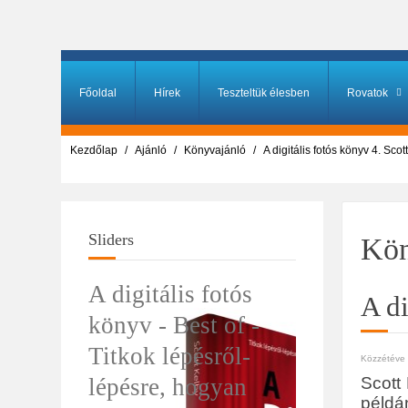
Főoldal
Hírek
Teszteltük élesben
Rovatok
Kezdőlap
Ajánló
Könyvajánló
A digitális fotós könyv 4. Scot
Sliders
Kön
A digitális fotós
A di
könyv - Best of -
Titkok lépésről-
Közzétéve i
lépésre, hogyan
Scott
példá