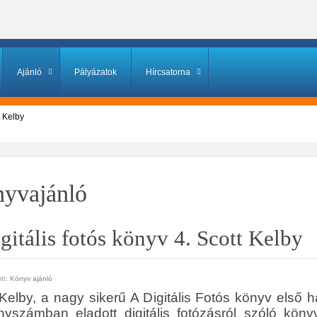
Ajánló
Pályázatok
Hírcsatorna
t Kelby
yvajánló
gitális fotós könyv 4. Scott Kelby
tt:
Könyv ajánló
 Kelby, a nagy sikerű A Digitális Fotós könyv első
nyszámban eladott digitális fotózásról szóló könyv