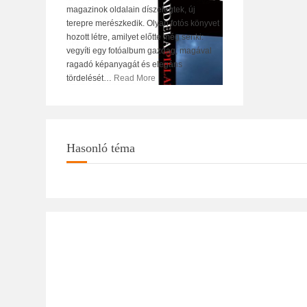
magazinok oldalain díszelegtek, új
terepre merészkedik. Olyan fotós könyvet
hozott létre, amilyet előtte még senki:
vegyíti egy fotóalbum gazdag, magával
ragadó képanyagát és elegáns
tördelését
…
Read More
Hasonló téma