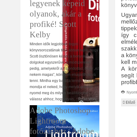
legyenek képeid
könyvv
olyanok, akár a
Ugyan
mellő
profiké! Scott
tippe
Kelby
így c
elmé
Minden idők legjobban fogyó
szakk
könyvsorozatának titka abban rejlik, hogy
a kön
Scott ösztönösen képes a bonyolult
kell m
dolgokat egyszerűvé, a módszereket
A kön
pedig, amelyekről azt gondoltad, hogy „ez
segít
nekem magas”, könnyen elsajátíthatóvá
tenni. Mintha egy barátja lennél, Scott úgy
profib
mondja el neked, hogy melyik gombot
Nyomt
nyomd meg és milyen beállításokat
válassz ahhoz, hogy olyan
…
Read More
Előző
Adobe Photoshop
Lightroom
fotózáshoz -Adobe