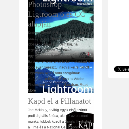
Photoshop
Ligtroom 6 és CC
alapján
Kedves Olvasó! Azt gondolom és talán
igazam is van , hogy én vagyok az
idősebb. Remélem, nem baj, ha
tegeződni fogunk. Így sokkal
egyszerűbben tudok magyarázni neked.
Ez a könyv amelynek tartalmi alapjául a
több éven keresztül nagy sikerrel tartott
Lightroom-oktatásaim szolgálnak
valójában kettőnk utazása az Adobe
Photoshop Lightroom világában.
Read
More
Kapd el a Pillanatot
Joe McNally, a világ egyik első számú
profi digitális fotósa, akinek az elismert
munkái többek között a Sports Illustrated,
a Time és a National Geographic