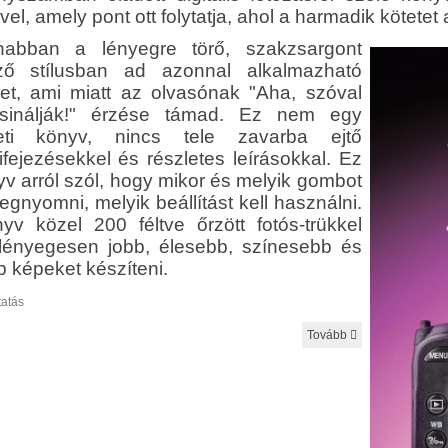
el, amely pont ott folytatja, ahol a harmadik kötete
abban a lényegre törő, szakzsargont
ző stílusban ad azonnal alkalmazható
ket, ami miatt az olvasónak "Aha, szóval
sinálják!" érzése támad. Ez nem egy
leti könyv, nincs tele zavarba ejtő
ifejezésekkel és részletes leírásokkal. Ez
yv arról szól, hogy mikor és melyik gombot
egnyomni, melyik beállítást kell használni.
yv közel 200 féltve őrzött fotós-trükkel
 lényegesen jobb, élesebb, színesebb és
b képeket készíteni.
atás
Tovább