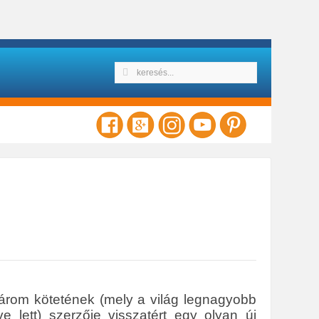
 három kötetének (mely a világ legnagyobb
e lett) szerzője visszatért egy olyan új