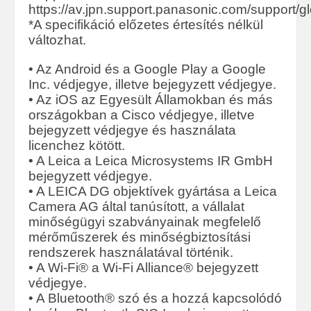
https://av.jpn.support.panasonic.com/support/g
*A specifikáció előzetes értesítés nélkül
változhat.
• Az Android és a Google Play a Google
Inc. védjegye, illetve bejegyzett védjegye.
• Az iOS az Egyesült Államokban és más
országokban a Cisco védjegye, illetve
bejegyzett védjegye és használata
licenchez kötött.
• A Leica a Leica Microsystems IR GmbH
bejegyzett védjegye.
• A LEICA DG objektívek gyártása a Leica
Camera AG által tanúsított, a vállalat
minőségügyi szabványainak megfelelő
mérőműszerek és minőségbiztosítási
rendszerek használatával történik.
• A Wi-Fi® a Wi-Fi Alliance® bejegyzett
védjegye.
• A Bluetooth® szó és a hozzá kapcsolódó