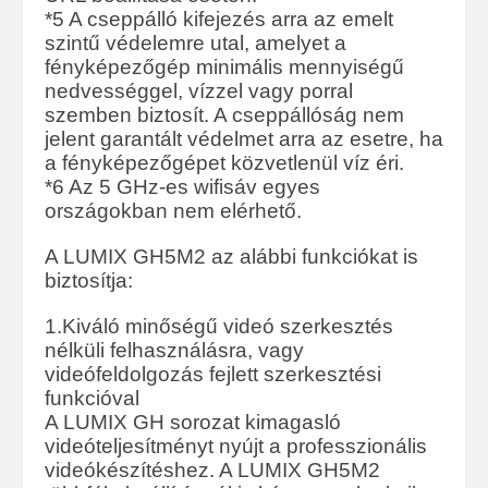
*5 A cseppálló kifejezés arra az emelt
szintű védelemre utal, amelyet a
fényképezőgép minimális mennyiségű
nedvességgel, vízzel vagy porral
szemben biztosít. A cseppállóság nem
jelent garantált védelmet arra az esetre, ha
a fényképezőgépet közvetlenül víz éri.
*6 Az 5 GHz-es wifisáv egyes
országokban nem elérhető.
A LUMIX GH5M2 az alábbi funkciókat is
biztosítja:
1.Kiváló minőségű videó szerkesztés
nélküli felhasználásra, vagy
videófeldolgozás fejlett szerkesztési
funkcióval
A LUMIX GH sorozat kimagasló
videóteljesítményt nyújt a professzionális
videókészítéshez. A LUMIX GH5M2