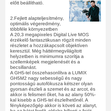
előtt beállítható.
2.Fejlett alapteljesítmény,
optimális végeredmény,
többféle környezetben
A 20,3 megapixeles Digital Live MOS
érzékelő fantasztikusan rögzít minden
részletet a hozzákapcsolt objektíven
keresztül. Még háttérmegvilágított
helyzetben is minimumra szorítja a
szellemképek megjelenését és a
becsillanást.
A GH5-tel összehasonlítva a LUMIX
GH5M2 nagy sebességű és nagy
pontosságú autofókusza kétszer olyan
gyorsan észleli a szemet és az arcot, és
akkor is felismeri őket, ha az alany 50%-
kal kisebb a GH5-tel észlelhetőnél. A
fényképezőgép akkor is követi az alanyt,
ha az hátat fordít, oldalra billenti a fejét