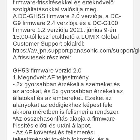
firmware-frissítésekkel és értéknövelő
szolgáltatásokkal valósítja meg.
A DC-GH5S firmware 2.0 verziója, a DC-
G9 firmware 2.4 verziója és a DC-G100
firmware 1.2 verziója 2021. június 9-én
15:00-tól lesz letölthető a LUMIX Global
Customer Support oldalról:
https://av.jpn.support.panasonic.com/support/gl
A frissítések részletei:
GH5S firmware verzió 2.0
1.Megnövelt AF teljesítmény
- 2x gyorsabban érzékeli a szemeket és
az arcokat, és 5x gyorsabban érzékeli az
állatokat és az embereket. Ezeket az
alanyokat az eddigiekhez képest fele
akkora méretben is felismeri a rendszer.
*Az összehasonlítás alapja a firmware-
frissítés előtti és utáni állapot.
- Az AF követési és felismerési
teljesítményét tovább fokozták, és a