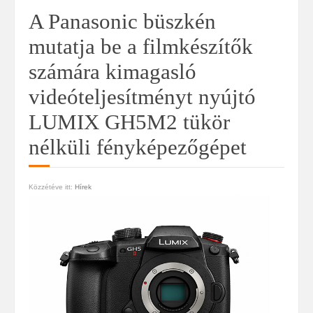
A Panasonic büszkén
mutatja be a filmkészítők
számára kimagasló
videóteljesítményt nyújtó
LUMIX GH5M2 tükör
nélküli fényképezőgépet
Közzétéve itt:
Hírek