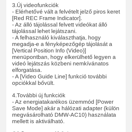
3.Új videofunkciók
- Elérhetővé vált a felvételt jelző piros keret
[Red REC Frame Indicator].
- Az álló tájolással felvett videókat álló
tájolással lehet lejátszani.
- A felhasználó kiválaszthatja, hogy
megadja-e a fényképezőgép tájolását a
[Vertical Position Info (Video)]
menüpontban, hogy elkerülhető legyen a
videó lejátszás közbeni nemkívánatos
elforgatása.
- A [Video Guide Line] funkció további
opciókkal bővült.
4.További új funkciók
- Az energiatakarékos üzemmód [Power
Save Mode] akár a hálózati adapter (külön
megvásárolható DMW-AC10) használata
mellett is aktiválható.