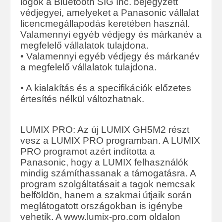
logók a Bluetooth SIG Inc. bejegyzett
védjegyei, amelyeket a Panasonic vállalat
licencmegállapodás keretében használ.
Valamennyi egyéb védjegy és márkanév a
megfelelő vállalatok tulajdona.
• Valamennyi egyéb védjegy és márkanév
a megfelelő vállalatok tulajdona.
• A kialakítás és a specifikációk előzetes
értesítés nélkül változhatnak.
LUMIX PRO: Az új LUMIX GH5M2 részt
vesz a LUMIX PRO programban. A LUMIX
PRO programot azért indította a
Panasonic, hogy a LUMIX felhasználók
mindig számíthassanak a támogatásra. A
program szolgáltatásait a tagok nemcsak
belföldön, hanem a szakmai útjaik során
meglátogatott országokban is igénybe
vehetik. A www.lumix-pro.com oldalon