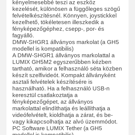
kényelmesebbé teszi az eszköz
kezelését, különösen a függőleges szögű
felvételkészítésnél. Könnyen, joystickkel
kezelhető, tökéletesen illeszkedik a
fényképezőgéphez, csepp-, por- és
fagyálló.
DMW-SHGR1 állványos markolat (a GH5
modellel is kompatibilis)
A DMW-SHGR1 állványos markolattal a
LUMIX GH5M2 egyszerűbben kézben
tartható, amikor a felhasználó séta közben
készít szelfivideót. Kompakt állványként
asztali felvételek készítésére is
használható. Ha a felhasználó USB-n
keresztül csatlakoztatja a
fényképezőgépet, az állványos
markolattal elindíthatja és leállíthatja a
videófelvételt, kioldhatja a zárat, és be-
vagy kikapcsolhatja az alvó üzemmódot.
PC Software LUMIX Tether (a GH5
modellel is kompatibilis)