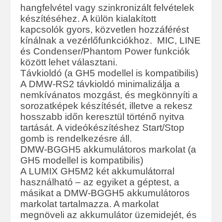
hangfelvétel vagy szinkronizált felvételek
készítéséhez. A külön kialakított
kapcsolók gyors, közvetlen hozzáférést
kínálnak a vezérlőfunkciókhoz. MIC, LINE
és Condenser/Phantom Power funkciók
között lehet választani.
Távkioldó (a GH5 modellel is kompatibilis)
A DMW-RS2 távkioldó minimalizálja a
nemkívánatos mozgást, és megkönnyíti a
sorozatképek készítését, illetve a rekesz
hosszabb időn keresztül történő nyitva
tartását. A videókészítéshez Start/Stop
gomb is rendelkezésre áll.
DMW-BGGH5 akkumulátoros markolat (a
GH5 modellel is kompatibilis)
A LUMIX GH5M2 két akkumulátorral
használható – az egyiket a géptest, a
másikat a DMW-BGGH5 akkumulátoros
markolat tartalmazza. A markolat
megnöveli az akkumulátor üzemidejét, és