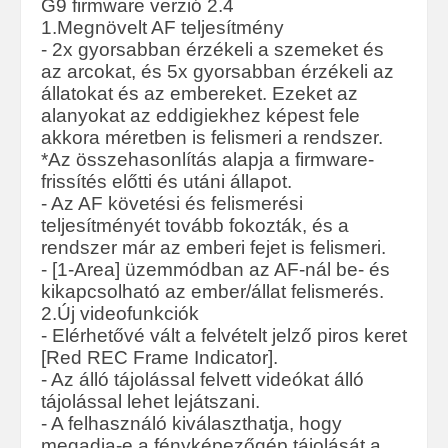
G9 firmware verzió 2.4
1.Megnövelt AF teljesítmény
- 2x gyorsabban érzékeli a szemeket és
az arcokat, és 5x gyorsabban érzékeli az
állatokat és az embereket. Ezeket az
alanyokat az eddigiekhez képest fele
akkora méretben is felismeri a rendszer.
*Az összehasonlítás alapja a firmware-
frissítés előtti és utáni állapot.
- Az AF követési és felismerési
teljesítményét tovább fokozták, és a
rendszer már az emberi fejet is felismeri.
- [1-Area] üzemmódban az AF-nál be- és
kikapcsolható az ember/állat felismerés.
2.Új videofunkciók
- Elérhetővé vált a felvételt jelző piros keret
[Red REC Frame Indicator].
- Az álló tájolással felvett videókat álló
tájolással lehet lejátszani.
- A felhasználó kiválaszthatja, hogy
megadja-e a fényképezőgép tájolását a