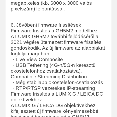
megapixeles (kb. 6000 x 3000 valós
pixelszám) felbontással.
6. Jövőbeni firmware frissítések
Firmware frissítés a GH5M2 modellhez
A LUMIX GH5M2 további fejlődéséről a
2021 végére ütemezett firmware frissítés
gondoskodik. Az új firmware az alábbiakat
foglalja magában:
・Live View Composite
・USB Tethering (4G-n/5G-n keresztül
okostelefonhoz csatlakoztatva),
Compatible Streaming Distribution
・Még stabilabb okostelefon-csatlakozás
・RTP/RTSP vezetékes IP-streaming
Firmware frissítés a LUMIX G / LEICA DG
objektívekhez
A LUMIX G / LEICA DG objektívekhez
kifejlesztett új firmware kényelmesebbé
teszi majd használatukat a GH5M2