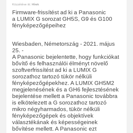
Közzétéve itt:
Hírek
Firmware-frissítést ad ki a Panasonic
a LUMIX G sorozat GH5S, G9 és G100
fényképezőgépeihez
Wiesbaden, Németország - 2021. május
25. -
A Panasonic bejelentette, hogy funkciókat
bővítő és felhasználói élményt növelő
szoftverfrissítést ad ki a LUMIX G
sorozathoz tartozó tükör nélküli
fényképezőgépekhez. A LUMIX GH5M2
megjelenésének és a GH6 fejlesztésének
bejelentése mellett a Panasonic továbbra
is elkötelezett a G sorozathoz tartozó
mikro négyharmados, tükör nélküli
fényképezőgépek és objektívek
választékának és képességeinek
bővítése mellett. A Panasonic ezt