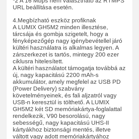
*2 A 16 Mbps nem választható az RTMPS
URL beállítása esetén.
4.Megbízható eszköz profiknak
A LUMIX GH5M2 minden illesztése,
tárcsája és gombja szigetelt, hogy a
fényképezőgép nagy igénybevétellel járó
kültéri használatra is alkalmas legyen. A
zárszerkezet is tartós, mintegy 200 ezer
ciklusra hitelesített.
A kültéri használatot támogatja továbbá az
új, nagy kapacitású 2200 mAh-s
akkumulátor, amely megfelel az USB PD
(Power Delivery) szabvány
követelményeinek, és fali aljzatról vagy
USB-n keresztül is tölthető. A LUMIX
GH5M2 két SD memóriakártya-foglalattal
rendelkezik, V90 besorolású, nagy
sebességű, nagy kapacitású UHS-II
kártyákhoz biztonsági mentés, illetve
váltott vagy adott memóriakártyához