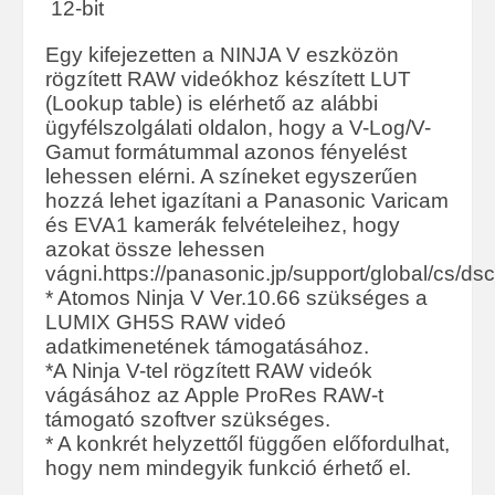
12-bit
Egy kifejezetten a NINJA V eszközön
rögzített RAW videókhoz készített LUT
(Lookup table) is elérhető az alábbi
ügyfélszolgálati oldalon, hogy a V-Log/V-
Gamut formátummal azonos fényelést
lehessen elérni. A színeket egyszerűen
hozzá lehet igazítani a Panasonic Varicam
és EVA1 kamerák felvételeihez, hogy
azokat össze lehessen
vágni.https://panasonic.jp/support/global/cs/ds
* Atomos Ninja V Ver.10.66 szükséges a
LUMIX GH5S RAW videó
adatkimenetének támogatásához.
*A Ninja V-tel rögzített RAW videók
vágásához az Apple ProRes RAW-t
támogató szoftver szükséges.
* A konkrét helyzettől függően előfordulhat,
hogy nem mindegyik funkció érhető el.