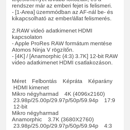
rendszer már az emberi fejet is felismeri.
- [1-Area] üzemmódban az AF-nál be- és
kikapcsolható az ember/állat felismerés.
2.RAW videó adatkimenet HDMI
kapcsolaton
- Apple ProRes RAW formátum mentése
Atomos Ninja V rögzítőn.
- [4K] / [Anamorphic (4:3) 3.7K] 12-bit RAW
video adatkimenet HDMI csatlakozáson.
Méret Felbontás Képráta Képarány
HDMI kimenet
Mikro négyharmad 4K (4096x2160)
23.98p/25.00p/29.97p/50p/59.94p 17:9
12-bit
Mikro négyharmad
Anamorphic 3.7K (3680X2760)
23.98p/25.00p/29.97p/50p/59.94p 4:3