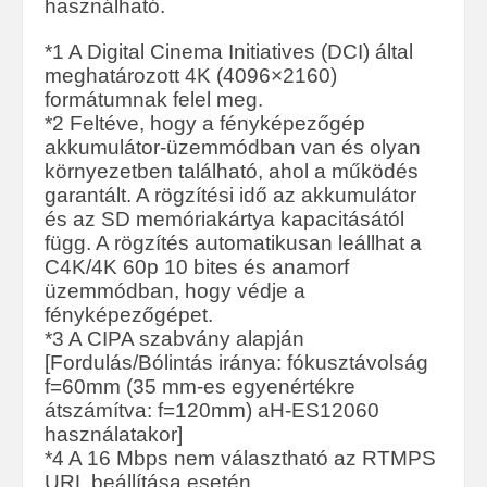
használható.
*1 A Digital Cinema Initiatives (DCI) által
meghatározott 4K (4096×2160)
formátumnak felel meg.
*2 Feltéve, hogy a fényképezőgép
akkumulátor-üzemmódban van és olyan
környezetben található, ahol a működés
garantált. A rögzítési idő az akkumulátor
és az SD memóriakártya kapacitásától
függ. A rögzítés automatikusan leállhat a
C4K/4K 60p 10 bites és anamorf
üzemmódban, hogy védje a
fényképezőgépet.
*3 A CIPA szabvány alapján
[Fordulás/Bólintás iránya: fókusztávolság
f=60mm (35 mm-es egyenértékre
átszámítva: f=120mm) aH-ES12060
használatakor]
*4 A 16 Mbps nem választható az RTMPS
URL beállítása esetén.