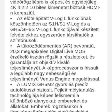
videórögzítésre is képes, és egyidejűleg
4K 4:2:2 10 bites kimenetet biztosít HDMI-
n keresztül.
• Az előtelepített V-Log L funkciónak
köszönhetően az S1H/S1 V-Log és a
GH5/GH5S V-Log L funkciójával készített
felvételekhez egyszerűen társíthatók a
színtónusok.
• A tükröződésmentes (AR) bevonatú,
20,3 megapixeles Digital Live MOS
érzékelő tisztán rögzíti a részleteket, és
garantálja az objektív kiváló
teljesítményét. A képprocesszor is frissült
a legújabb nagy sebességű és
teljesítményű Venus Engine megoldással.
• A LUMIX GH5M2 gyors és precíz
autofókuszt biztosít. Fejlett mélytanulási
technológiája képes felismerni a
különböző alanyokat: embereket és
állatokat. Emberek rögzítésekor a
fényképezőgép valós idejű észlelési