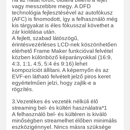
vagy messzebbre megy. A DFD
technológia fejlesztésével az autofókusz
(AFC) is finomodott, így a felhasználó még
kis tárgyakat is éles fókusszal követhet a
zár kioldása után.
A fejlett, szabad látószögű,
érintésvezérléses LCD-nek köszönhetően
elérhető Frame Maker funkcióval felvétel
közben különböző képarányokkal (16:9,
4:3, 1:1, 4:5, 5:4 és 9:16) lehet
kompozíciót állítani. A képernyőn és az
EVF-en látható felvételt jelző piros keret
egyértelműen jelzi, hogy zajlik-e a
rögzítés.
3.Vezetékes és vezeték nélküli élő
streaming bel- és kültéri használatra*1
A felhasználó bel- és kültéren is kiváló
minőségben streamelhet élőben minimális
eszközigénnyel. Nincs másra szüksége