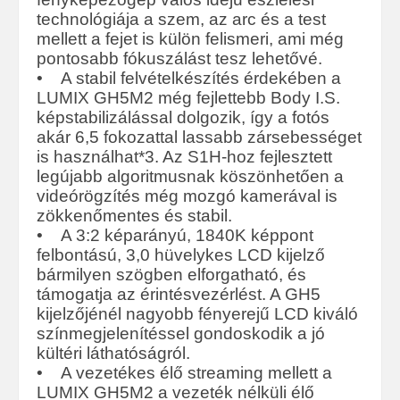
technológiája a szem, az arc és a test
mellett a fejet is külön felismeri, ami még
pontosabb fókuszálást tesz lehetővé.
• A stabil felvételkészítés érdekében a
LUMIX GH5M2 még fejlettebb Body I.S.
képstabilizálással dolgozik, így a fotós
akár 6,5 fokozattal lassabb zársebességet
is használhat*3. Az S1H-hoz fejlesztett
legújabb algoritmusnak köszönhetően a
videórögzítés még mozgó kamerával is
zökkenőmentes és stabil.
• A 3:2 képarányú, 1840K képpont
felbontású, 3,0 hüvelykes LCD kijelző
bármilyen szögben elforgatható, és
támogatja az érintésvezérlést. A GH5
kijelzőjénél nagyobb fényerejű LCD kiváló
színmegjelenítéssel gondoskodik a jó
kültéri láthatóságról.
• A vezetékes élő streaming mellett a
LUMIX GH5M2 a vezeték nélküli élő