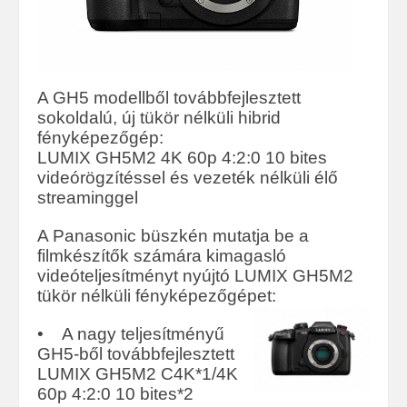
A GH5 modellből továbbfejlesztett
sokoldalú, új tükör nélküli hibrid
fényképezőgép:
LUMIX GH5M2 4K 60p 4:2:0 10 bites
videórögzítéssel és vezeték nélküli élő
streaminggel
A Panasonic büszkén mutatja be a
filmkészítők számára kimagasló
videóteljesítményt nyújtó LUMIX GH5M2
tükör nélküli fényképezőgépet:
• A nagy teljesítményű
GH5-ből továbbfejlesztett
LUMIX GH5M2 C4K*1/4K
60p 4:2:0 10 bites*2