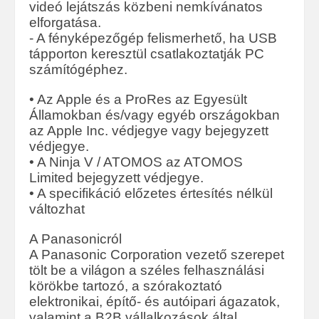
videó lejátszás közbeni nemkívánatos
elforgatása.
- A fényképezőgép felismerhető, ha USB
tápporton keresztül csatlakoztatják PC
számítógéphez.
• Az Apple és a ProRes az Egyesült
Államokban és/vagy egyéb országokban
az Apple Inc. védjegye vagy bejegyzett
védjegye.
• A Ninja V / ATOMOS az ATOMOS
Limited bejegyzett védjegye.
• A specifikáció előzetes értesítés nélkül
változhat
A Panasonicról
A Panasonic Corporation vezető szerepet
tölt be a világon a széles felhasználási
körökbe tartozó, a szórakoztató
elektronikai, építő- és autóipari ágazatok,
valamint a B2B vállalkozások által