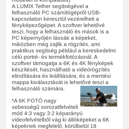
A LUMIX Tether segítségével a
felhasználó PC számítógépről USB-
kapcsolaton keresztül vezérelheti a
fényképezőgépet. A szoftver lehetővé
teszi, hogy a felhasználó és mások is a
PC képernyőjén lássák a képeket,
miközben még zajlik a rögzítés, ami
praktikus segítség például a kereskedelmi
célú portré- és termékfotózásnál. A
szoftver támogatja a 6K és 4K fényképek
készítését, használható a videórögzítés
elindítására és leállítására, és a mentési
mappa kiválasztását is lehetővé teszi a
felhasználó számára.
*A 6K FOTÓ nagy
sebességű sorozatfelvételi
mód 4:3 vagy 3:2 képarányú
videofelvételből vág ki állóképeket a 6K
képeknek megfelelő, körülbelül 18