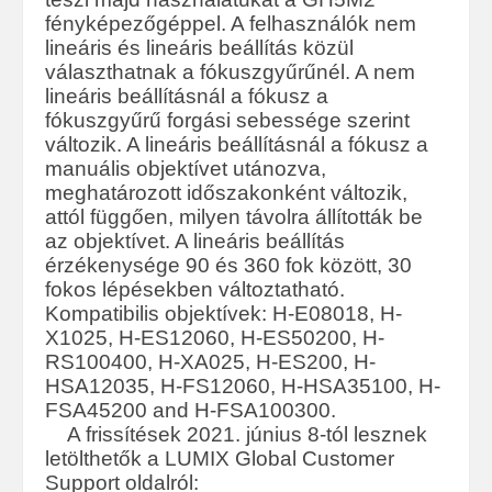
fényképezőgéppel. A felhasználók nem
lineáris és lineáris beállítás közül
választhatnak a fókuszgyűrűnél. A nem
lineáris beállításnál a fókusz a
fókuszgyűrű forgási sebessége szerint
változik. A lineáris beállításnál a fókusz a
manuális objektívet utánozva,
meghatározott időszakonként változik,
attól függően, milyen távolra állították be
az objektívet. A lineáris beállítás
érzékenysége 90 és 360 fok között, 30
fokos lépésekben változtatható.
Kompatibilis objektívek: H-E08018, H-
X1025, H-ES12060, H-ES50200, H-
RS100400, H-XA025, H-ES200, H-
HSA12035, H-FS12060, H-HSA35100, H-
FSA45200 and H-FSA100300.
A frissítések 2021. június 8-tól lesznek
letölthetők a LUMIX Global Customer
Support oldalról: