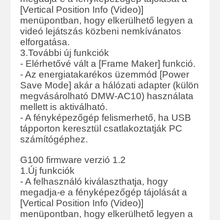
[Vertical Position Info (Video)]
menüpontban, hogy elkerülhető legyen a
videó lejátszás közbeni nemkívánatos
elforgatása.
3.További új funkciók
- Elérhetővé vált a [Frame Maker] funkció.
- Az energiatakarékos üzemmód [Power
Save Mode] akár a hálózati adapter (külön
megvásárolható DMW-AC10) használata
mellett is aktiválható.
- A fényképezőgép felismerhető, ha USB
tápporton keresztül csatlakoztatják PC
számítógéphez.
G100 firmware verzió 1.2
1.Új funkciók
- A felhasználó kiválaszthatja, hogy
megadja-e a fényképezőgép tájolását a
[Vertical Position Info (Video)]
menüpontban, hogy elkerülhető legyen a