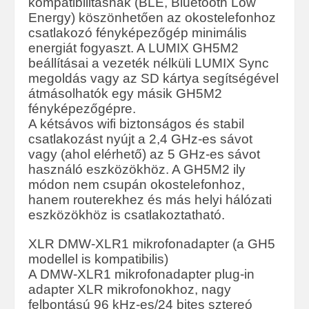
kompatibilitásnak (BLE, Bluetooth Low
Energy) köszönhetően az okostelefonhoz
csatlakozó fényképezőgép minimális
energiát fogyaszt. A LUMIX GH5M2
beállításai a vezeték nélküli LUMIX Sync
megoldás vagy az SD kártya segítségével
átmásolhatók egy másik GH5M2
fényképezőgépre.
A kétsávos wifi biztonságos és stabil
csatlakozást nyújt a 2,4 GHz-es sávot
vagy (ahol elérhető) az 5 GHz-es sávot
használó eszközökhöz. A GH5M2 ily
módon nem csupán okostelefonhoz,
hanem routerekhez és más helyi hálózati
eszközökhöz is csatlakoztatható.
XLR DMW-XLR1 mikrofonadapter (a GH5
modellel is kompatibilis)
A DMW-XLR1 mikrofonadapter plug-in
adapter XLR mikrofonokhoz, nagy
felbontású 96 kHz-es/24 bites sztereó