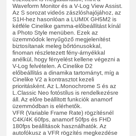
Waveform Monitor és a V-Log View Assist.
Az S sorozat videós zászlóshajójához, az
S1H-hez hasonlóan a LUMIX GH5M2 is
kétféle Cinelike gamma-előbeállítást kínál
a Photo Style menüben. Ezek az
üzemmódok lenyűgöző megjelenítést
biztosítanak meleg bőrtónusokkal,
finoman részletezett fény-árnyékkal
anélkül, hogy fényelést kellene végezni a
V-Log felvételen. A Cinelike D2
előbeállítás a dinamika tartományt, míg a
Cinelike V2 a kontrasztot kezeli
prioritásként. Az L.Monochrome S és az
L.Classic Neo fotóstílus is rendelkezésre
áll. Az előre beállított funkciók anamorf
üzemmódban is elérhetők.
VFR (Variable Frame Rate) rögzítésnél
C4K/4K 60fps, anamorf 50fps és FHD
180fps beállítások használhatók. Az
autofókusz a VFR rögzítés megkezdése