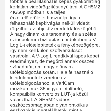
többféle beállításnál is képes gyakorlatilag
korlátlan videórögzítést nyújtani. A GH5M2
4K/60p módban is a teljes
érzékelőterületet használja, így a
felhasználó képkivágás nélküli videót
rögzíthet az objektív eredeti látószögéből.
A nagy dinamikus tartomány és a széles
színspektrum biztosítása érdekében a V-
Log L-t előtelepítették a fényképezőgépre,
így nem kell külön szoftverkulcsot
vásárolni. A V-Log L rendkívül lapos képet
eredményez, de megőrzi annak összes
színadatát, ami nagy előny az
utófeldolgozás során. Ha a felhasználó
kiindulópontot szeretne az
utófeldolgozáshoz, a VariCam
mozikamerák 35 ingyen letölthető,
kompatibilis konverziós LUT-ja közül
választhat. A GH5M2 videós
eszközcsomagjában olyan praktikus
eszközök is megtalálhatók, mint a