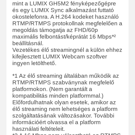
mint a LUMIX GH5M2 fényképezőgépre
és egy LUMIX Sync alkalmazást futtató
okostelefonra. A H.264 kodeket használó
RTMP/RTMPS protokollnak megfelelően a
megoldás támogatja az FHD/60p
maximális felbontást/képrátát 16 Mbps*²
beállításnál.
Vezetékes élő streamingnél a külön ehhez
kifejlesztett LUMIX Webcam szoftver
ingyen letölthető.
*1 Az élő streaming általában működik az
RTMP/RTMPS szabványnak megfelelő
platformokon. (Nem garantált a
kompatibilitás minden platformmal.)
Előfordulhatnak olyan esetek, amikor az
élő streaming nem lehetséges a platform
szolgáltatásának változásakor. További
információért olvassa el a platform
használati feltételeit.