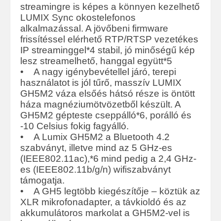
streamingre is képes a könnyen kezelhető
LUMIX Sync okostelefonos
alkalmazással. A jövőbeni firmware
frissítéssel elérhető RTP/RTSP vezetékes
IP streaminggel*4 stabil, jó minőségű kép
lesz streamelhető, hanggal együtt*5
• A nagy igénybevétellel járó, terepi
használatot is jól tűrő, masszív LUMIX
GH5M2 váza elsőés hátsó része is öntött
háza magnéziumötvözetből készült. A
GH5M2 gépteste cseppálló*6, porálló és
-10 Celsius fokig fagyálló.
• A Lumix GH5M2 a Bluetooth 4.2
szabványt, illetve mind az 5 GHz-es
(IEEE802.11ac),*6 mind pedig a 2,4 GHz-
es (IEEE802.11b/g/n) wifiszabványt
támogatja.
• A GH5 legtöbb kiegészítője – köztük az
XLR mikrofonadapter, a távkioldó és az
akkumulátoros markolat a GH5M2-vel is