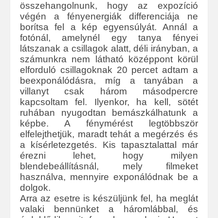
összehangolnunk, hogy az expozíció
végén a fényenergiák differenciája ne
borítsa fel a kép egyensúlyát. Annál a
fotónál, amelynél egy tanya fényei
látszanak a csillagok alatt, déli irányban, a
számunkra nem látható középpont körül
elforduló csillagoknak 20 percet adtam a
beexponálódásra, míg a tanyában a
villanyt csak három másodpercre
kapcsoltam fel. Ilyenkor, ha kell, sötét
ruhában nyugodtan bemászkálhatunk a
képbe. A fénymérést legtöbbször
elfelejthetjük, maradt tehát a megérzés és
a kísérletezgetés. Kis tapasztalattal már
érezni lehet, hogy milyen
blendebeállításnál, mely filmeket
használva, mennyire exponálódnak be a
dolgok.
Arra az esetre is készüljünk fel, ha meglát
valaki bennünket a háromlábbal, és