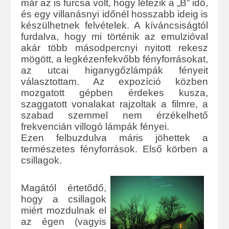
már az is furcsa volt, hogy létezik a „B” idő,
és egy villanásnyi időnél hosszabb ideig is
készülhetnek felvételek. A kíváncsiságtól
furdalva, hogy mi történik az emulzióval
akár több másodpercnyi nyitott rekesz
mögött, a legkézenfekvőbb fényforrásokat,
az utcai higanygőzlámpák fényeit
választottam. Az expozíció közben
mozgatott gépben érdekes kusza,
szaggatott vonalakat rajzoltak a filmre, a
szabad szemmel nem érzékelhető
frekvencián villogó lámpák fényei.
Ezen felbuzdulva máris jöhettek a
természetes fényforrások. Első körben a
csillagok.
Magától értetődő,
hogy a csillagok
miért mozdulnak el
az égen (vagyis