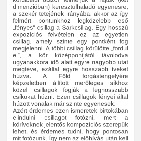
dimenzióban) keresztülhaladó egyenesre,
a szekér tetejének irányába, akkor az így
felmért pontunkhoz legközelebb eső
„fényes” csillag a Sarkcsillag. Egy hosszú
expozíciós felvételen ez az egyetlen
csillag, amely szinte egy pontként fog
megjelenni. A többi csillag körülötte „fordul
el”, a kör középpontjától távolodva
ugyanakkora idő alatt egyre nagyobb utat
megtéve, ezáltal egyre hosszabb íveket
húzva. A Föld forgástengelyére
képzeletben állított merőleges síkhoz
közeli csillagok fogják a leghosszabb
csíkokat húzni. Ezen csillagok fényei által
húzott vonalak már szinte egyenesek.
Azért érdemes ezen ismeretek birtokában
elindulni csillagot fotózni, mert a
köríveknek jelentős kompozíciós szerepük
lehet, és érdemes tudni, hogy pontosan
mit fotózunk. Így nem az előhívás után kell