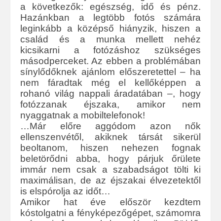
a következők: egészség, idő és pénz.
Hazánkban a legtöbb fotós számára
leginkább a középső hiányzik, hiszen a
család és a munka mellett nehéz
kicsikarni a fotózáshoz szükséges
másodperceket. Az ebben a problémában
sínylődőknek ajánlom előszeretettel – ha
nem fáradtak még el kellőképpen a
rohanó világ nappali áradatában –, hogy
fotózzanak éjszaka, amikor nem
nyaggatnak a mobiltelefonok!
…Már előre aggódom azon nők
ellenszenvétől, akiknek társát sikerül
beoltanom, hiszen nehezen fognak
beletörődni abba, hogy párjuk őrülete
immár nem csak a szabadságot tölti ki
maximálisan, de az éjszakai élvezetektől
is elspórolja az időt…
Amikor hat éve először kezdtem
kóstolgatni a fényképezőgépet, számomra