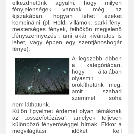
elkezdhetünk agyalni, hogy milyen
fényjelenségek vannak még az
éjszakában, hogyan lehet ezeket
kombinálni (pl. Hold, villámok, sarki fény,
mesterséges fények, felhőkön megjelenő
„fényszennyezés”, ami akár kívánatos is
lehet, vagy éppen egy szentjánosbogár
fénye).
A legszebb ebben
a kategóriában,
hogy általában
olyasmit
örökíthetünk meg,
amit szabad
szemmel soha
nem láthatunk.
Külön figyelmet érdemel olyan témáknak
az „összefotózása”, amelyek teljesen
különböző fényerőséggel bírnak. Ekkor a
megvilágítási időket kell