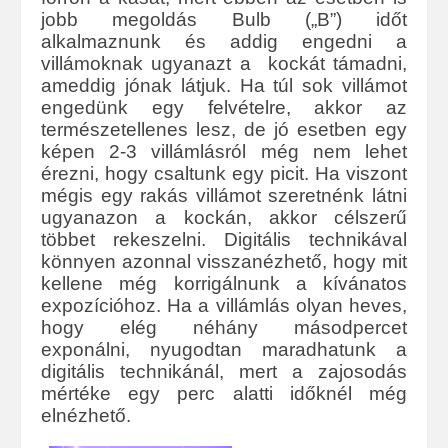
jobb megoldás Bulb („B”) időt
alkalmaznunk és addig engedni a
villámoknak ugyanazt a kockát támadni,
ameddig jónak látjuk. Ha túl sok villámot
engedünk egy felvételre, akkor az
természetellenes lesz, de jó esetben egy
képen 2-3 villámlásról még nem lehet
érezni, hogy csaltunk egy picit. Ha viszont
mégis egy rakás villámot szeretnénk látni
ugyanazon a kockán, akkor célszerű
többet rekeszelni. Digitális technikával
könnyen azonnal visszanézhető, hogy mit
kellene még korrigálnunk a kívánatos
expozícióhoz. Ha a villámlás olyan heves,
hogy elég néhány másodpercet
exponálni, nyugodtan maradhatunk a
digitális technikánál, mert a zajosodás
mértéke egy perc alatti időknél még
elnézhető.