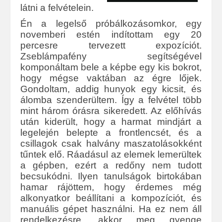
látni a felvételein.
Én a legelső próbálkozásomkor, egy
novemberi estén indítottam egy 20
percesre tervezett expozíciót.
Zseblámpafény segítségével
komponáltam bele a képbe egy kis bokrot,
hogy mégse vaktában az égre lőjek.
Gondoltam, addig hunyok egy kicsit, és
álomba szenderültem. Így a felvétel több
mint három órásra sikeredett. Az előhívás
után kiderült, hogy a harmat mindjárt a
legelején belepte a frontlencsét, és a
csillagok csak halvány maszatolásokként
tűntek elő. Ráadásul az elemek lemerültek
a gépben, ezért a redőny nem tudott
becsukódni. Ilyen tanulságok birtokában
hamar rájöttem, hogy érdemes még
alkonyatkor beállítani a kompozíciót, és
manuális gépet használni. Ha ez nem áll
rendelkezésre, akkor meg gyenge