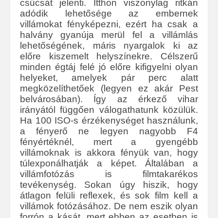
csúcsát jelenti. Itthon viszonylag ritkán
adódik lehetősége az embernek
villámokat fényképezni, ezért ha csak a
halvány gyanúja merül fel a villámlás
lehetőségének, máris nyargalok ki az
előre kiszemelt helyszínekre. Célszerű
minden égtáj felé jó előre kifigyelni olyan
helyeket, amelyek pár perc alatt
megközelíthetőek (legyen ez akár Pest
belvárosában). Így az érkező vihar
irányától függően válogathatunk közülük.
Ha 100 ISO-s érzékenységet használunk,
a fényerő ne legyen nagyobb F4
fényértéknél, mert a gyengébb
villámoknak is akkora fényük van, hogy
túlexponálhatják a képet. Általában a
villámfotózás is filmtakarékos
tevékenység. Sokan úgy hiszik, hogy
átlagon felüli reflexek, és sok film kell a
villámok fotózásához. De nem eszik olyan
forrón a kását, mert ebben az esetben is