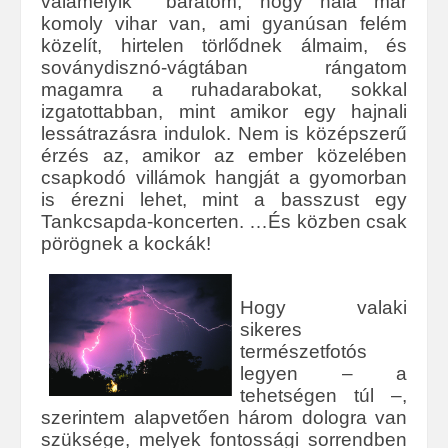
valamelyik barátom, hogy nála már
komoly vihar van, ami gyanúsan felém
közelít, hirtelen törlődnek álmaim, és
soványdisznó-vágtában rángatom
magamra a ruhadarabokat, sokkal
izgatottabban, mint amikor egy hajnali
lessátrazásra indulok. Nem is középszerű
érzés az, amikor az ember közelében
csapkodó villámok hangját a gyomorban
is érezni lehet, mint a basszust egy
Tankcsapda-koncerten. …És közben csak
pörögnek a kockák!
Hogy valaki
sikeres
természetfotós
legyen – a
tehetségen túl –,
szerintem alapvetően három dologra van
szüksége, melyek fontossági sorrendben