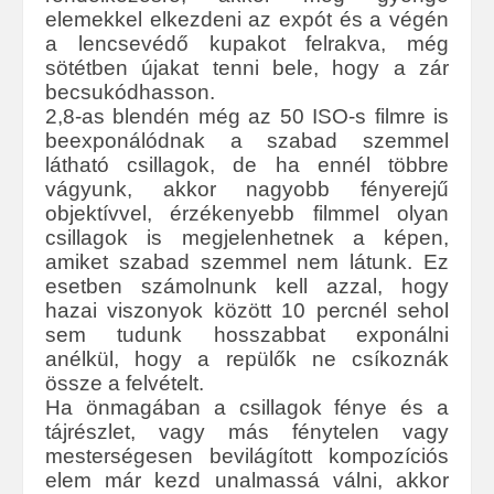
elemekkel elkezdeni az expót és a végén
a lencsevédő kupakot felrakva, még
sötétben újakat tenni bele, hogy a zár
becsukódhasson.
2,8-as blendén még az 50 ISO-s filmre is
beexponálódnak a szabad szemmel
látható csillagok, de ha ennél többre
vágyunk, akkor nagyobb fényerejű
objektívvel, érzékenyebb filmmel olyan
csillagok is megjelenhetnek a képen,
amiket szabad szemmel nem látunk. Ez
esetben számolnunk kell azzal, hogy
hazai viszonyok között 10 percnél sehol
sem tudunk hosszabbat exponálni
anélkül, hogy a repülők ne csíkoznák
össze a felvételt.
Ha önmagában a csillagok fénye és a
tájrészlet, vagy más fénytelen vagy
mesterségesen bevilágított kompozíciós
elem már kezd unalmassá válni, akkor