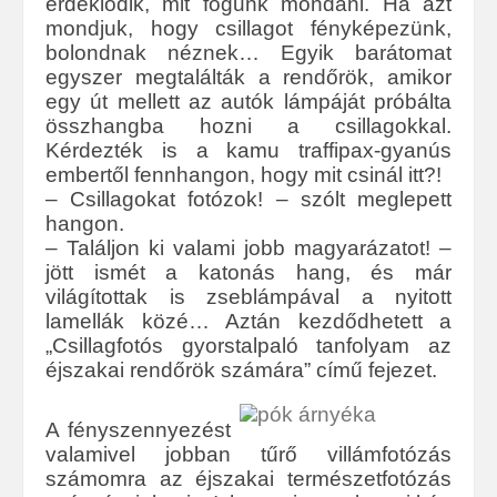
érdeklődik, mit fogunk mondani. Ha azt
mondjuk, hogy csillagot fényképezünk,
bolondnak néznek… Egyik barátomat
egyszer megtalálták a rendőrök, amikor
egy út mellett az autók lámpáját próbálta
összhangba hozni a csillagokkal.
Kérdezték is a kamu traffipax-gyanús
embertől fennhangon, hogy mit csinál itt?!
– Csillagokat fotózok! – szólt meglepett
hangon.
– Találjon ki valami jobb magyarázatot! –
jött ismét a katonás hang, és már
világítottak is zseblámpával a nyitott
lamellák közé… Aztán kezdődhetett a
„Csillagfotós gyorstalpaló tanfolyam az
éjszakai rendőrök számára” című fejezet.
A fényszennyezést
valamivel jobban tűrő villámfotózás
számomra az éjszakai természetfotózás