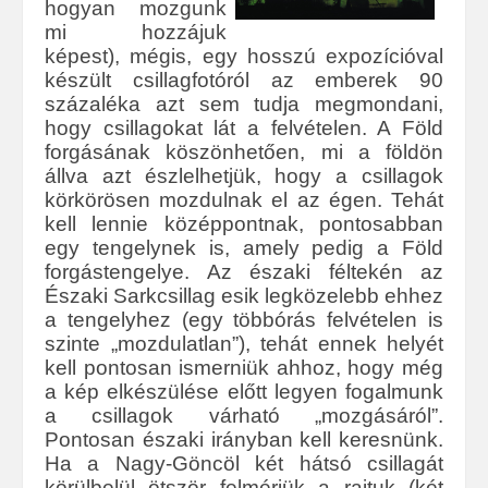
hogyan mozgunk
mi hozzájuk
képest), mégis, egy hosszú expozícióval
készült csillagfotóról az emberek 90
százaléka azt sem tudja megmondani,
hogy csillagokat lát a felvételen. A Föld
forgásának köszönhetően, mi a földön
állva azt észlelhetjük, hogy a csillagok
körkörösen mozdulnak el az égen. Tehát
kell lennie középpontnak, pontosabban
egy tengelynek is, amely pedig a Föld
forgástengelye. Az északi féltekén az
Északi Sarkcsillag esik legközelebb ehhez
a tengelyhez (egy többórás felvételen is
szinte „mozdulatlan”), tehát ennek helyét
kell pontosan ismerniük ahhoz, hogy még
a kép elkészülése előtt legyen fogalmunk
a csillagok várható „mozgásáról”.
Pontosan északi irányban kell keresnünk.
Ha a Nagy-Göncöl két hátsó csillagát
körülbelül ötször felmérjük a rajtuk (két