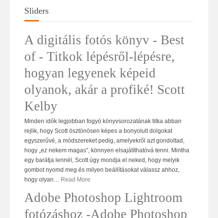
Sliders
A digitális fotós könyv - Best
of - Titkok lépésről-lépésre,
hogyan legyenek képeid
olyanok, akár a profiké! Scott
Kelby
Minden idők legjobban fogyó könyvsorozatának titka abban
rejlik, hogy Scott ösztönösen képes a bonyolult dolgokat
egyszerűvé, a módszereket pedig, amelyekről azt gondoltad,
hogy „ez nekem magas”, könnyen elsajátíthatóvá tenni. Mintha
egy barátja lennél, Scott úgy mondja el neked, hogy melyik
gombot nyomd meg és milyen beállításokat válassz ahhoz,
hogy olyan
…
Read More
Adobe Photoshop Lightroom
fotózáshoz -Adobe Photoshop