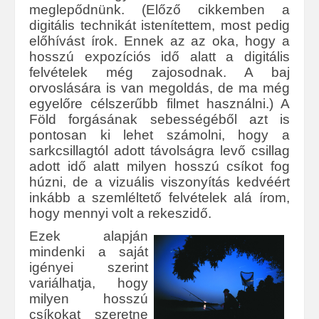
meglepődnünk. (Előző cikkemben a
digitális technikát istenítettem, most pedig
előhívást írok. Ennek az az oka, hogy a
hosszú expozíciós idő alatt a digitális
felvételek még zajosodnak. A baj
orvoslására is van megoldás, de ma még
egyelőre célszerűbb filmet használni.) A
Föld forgásának sebességéből azt is
pontosan ki lehet számolni, hogy a
sarkcsillagtól adott távolságra levő csillag
adott idő alatt milyen hosszú csíkot fog
húzni, de a vizuális viszonyítás kedvéért
inkább a szemléltető felvételek alá írom,
hogy mennyi volt a rekeszidő.
Ezek alapján
mindenki a saját
igényei szerint
variálhatja, hogy
milyen hosszú
csíkokat szeretne