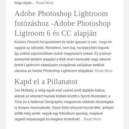
hogy olyan
…
Read More
Adobe Photoshop Lightroom
fotózáshoz -Adobe Photoshop
Ligtroom 6 és CC alapján
Kedves Olvasó! Azt gondolom és talán igazam is van , hogy én
vagyok az idősebb. Remélem, nem baj, ha tegeződni fogunk.
Így sokkal egyszerűbben tudok magyarázni neked. Ez a könyv
amelynek tartalmi alapjául a több éven keresztül nagy sikerrel
tartott Lightroom-oktatásaim szolgálnak valójában kettőnk
utazása az Adobe Photoshop Lightroom világában.
Read More
Kapd el a Pillanatot
Joe McNally, a világ egyik első számú profi digitális fotósa,
akinek az elismert munkái többek között a Sports Illustrated, a
Time és a National Geographic magazinok oldalain díszelegtek,
új terepre merészkedik. Olyan fotós könyvet hozott létre, amilyet
előtte még senki: vegyíti egy fotóalbum gazdag, magával
ragadó képanyagát és elegáns tördelését
…
Read More