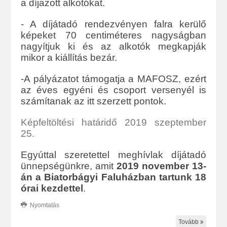
a díjazott alkotókat.
- A díjátadó rendezvényen falra kerülő
képeket 70 centiméteres nagyságban
nagyítjuk ki és az alkotók megkapják
mikor a kiállítás bezár.
-A pályázatot támogatja a MAFOSZ, ezért
az éves egyéni és csoport versenyél is
számítanak az itt szerzett pontok.
Képfeltöltési határidő 2019 szeptember
25.
Egyúttal szeretettel meghívlak díjátadó
ünnepségünkre, amit
2019 november 13-
án a Biatorbágyi Faluházban tartunk 18
órai kezdettel
.
Nyomtatás
Tovább