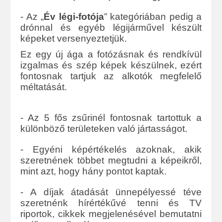
- Az „
Év légi-fotója
” kategóriában pedig a
drónnal és egyéb légijárművel készült
képeket versenyeztetjük.
Ez egy új ága a fotózásnak és rendkívül
izgalmas és szép képek készülnek, ezért
fontosnak tartjuk az alkotók megfelelő
méltatását.
- Az 5 fős zsűrinél fontosnak tartottuk a
különböző területeken való jártasságot.
- Egyéni képértékelés azoknak, akik
szeretnének többet megtudni a képeikről,
mint azt, hogy hány pontot kaptak.
- A díjak átadását ünnepélyessé téve
szeretnénk hírértékűvé tenni és TV
riportok, cikkek megjelenésével bemutatni