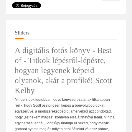
Sliders
A digitális fotós könyv - Best
of - Titkok lépésről-lépésre,
hogyan legyenek képeid
olyanok, akár a profiké! Scott
Kelby
Minden idők legjobban fogyó könyvsorozatának titka abban
rejlik, hogy Scott ösztönösen képes a bonyolult dolgokat
egyszerűvé, a módszereket pedig, amelyekről azt gondoltad,
hogy „ez nekem magas”, könnyen elsajátíthatóvá tenni. Mintha
egy barátja lennél, Scott úgy mondja el neked, hogy melyik
gombot nyomd meg és milyen beállításokat válassz ahhoz,