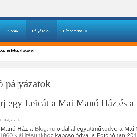
Ajánló
Pályázatok
Hírcsatorna
og. hu fotópályázatán!
ó pályázatok
rj egy Leicát a Mai Manó Ház és a 
tt:
Pályázatok
 Manó Ház a
Blog.hu
oldallal együttműködve a Mai
1960 kiállításunkhoz
kapcsolódva, a Fotóhónap 2018 