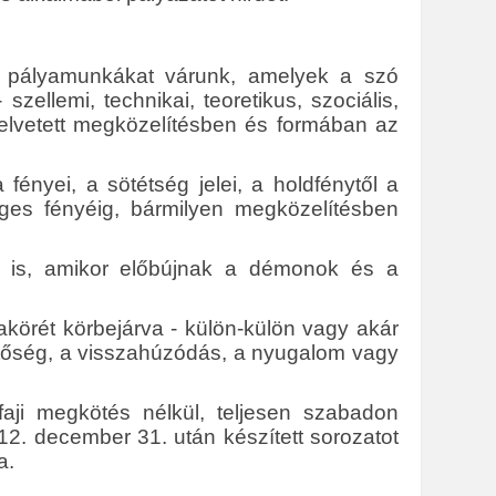
an pályamunkákat várunk, amelyek a szó
ellemi, technikai, teoretikus, szociális,
 felvetett megközelítésben és formában az
fényei, a sötétség jelei, a holdfénytől a
séges fényéig, bármilyen megközelítésben
t is, amikor előbújnak a démonok és a
körét körbejárva - külön-külön vagy akár
etőség, a visszahúzódás, a nyugalom vagy
aji megkötés nélkül, teljesen szabadon
2. december 31. után készített sorozatot
a.