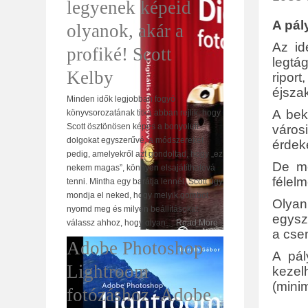
legyenek képeid
A pál
olyanok, akár a
Az id
profiké! Scott
legtá
Kelby
ripor
éjszak
Minden idők legjobban fogyó
A bek
könyvsorozatának titka abban rejlik, hogy
Scott ösztönösen képes a bonyolult
város
dolgokat egyszerűvé, a módszereket
érdeke
pedig, amelyekről azt gondoltad, hogy „ez
De me
nekem magas”, könnyen elsajátíthatóvá
félelm
tenni. Mintha egy barátja lennél, Scott úgy
mondja el neked, hogy melyik gombot
Olyan
nyomd meg és milyen beállításokat
egysz
válassz ahhoz, hogy olyan
…
Read More
a csen
Adobe Photoshop
A pál
Lightroom
kezel
(mini
fotózáshoz -Adobe