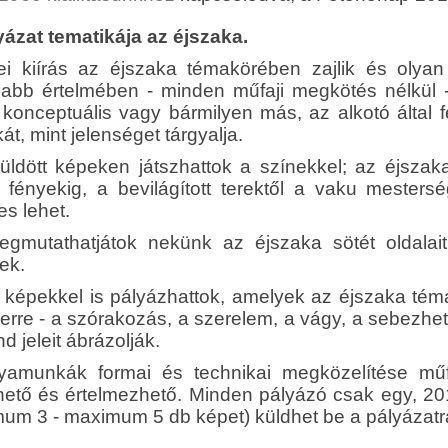
yázat tematikája az éjszaka.
ei kiírás az éjszaka témakörében zajlik és oly
gabb értelmében - minden műfaji megkötés nélkül - sz
t, konceptuális vagy bármilyen más, az alkotó által
át, mint jelenséget tárgyalja.
üldött képeken játszhattok a színekkel; az éjszaka 
i fényekig, a bevilágított terektől a vaku mester
s lehet.
gmutathatjátok nekünk az éjszaka sötét oldalai
ek.
 képekkel is pályázhattok, amelyek az éjszaka téma
erre - a szórakozás, a szerelem, a vágy, a sebezh
d jeleit ábrázolják.
yamunkák formai és technikai megközelítése műf
hető és értelmezhető. Minden pályázó csak egy, 201
mum 3 - maximum 5 db képet) küldhet be a pályázatr