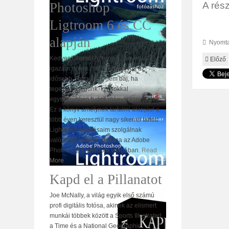
Photoshop
A rész
Ligtroom 6 és CC
alapján
Nyomta
Kedves Olvasó! Azt gondolom és talán
Előző
igazam is van , hogy én vagyok az
idősebb. Remélem, nem baj, ha
tegeződni fogunk. Így sokkal
egyszerűbben tudok magyarázni neked.
Ez a könyv amelynek tartalmi alapjául a
több éven keresztül nagy sikerrel tartott
Lightroom-oktatásaim szolgálnak
valójában kettőnk utazása az Adobe
Photoshop Lightroom világában.
Read
More
Kapd el a Pillanatot
Joe McNally, a világ egyik első számú
profi digitális fotósa, akinek az elismert
munkái többek között a Sports Illustrated,
a Time és a National Geographic