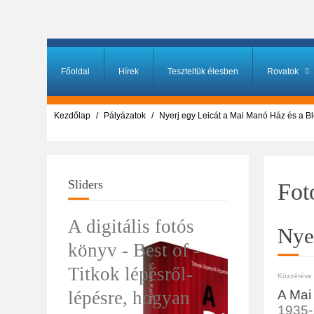
Főoldal
Hírek
Teszteltük élesben
Rovatok
Kezdőlap
Pályázatok
Nyerj egy Leicát a Mai Manó Ház és a Bl
Sliders
Fot
A digitális fotós
Nye
könyv - Best of -
Titkok lépésről-
Közzétéve i
lépésre, hogyan
A Mai
1935-