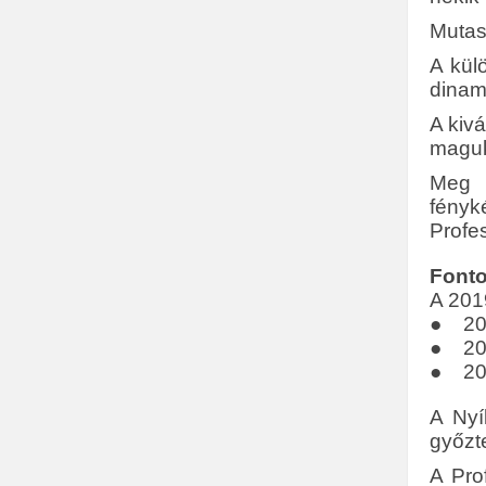
Mutass
A kül
dinami
A kiv
maguk
Meg k
fényk
Profes
Font
A 201
● 201
● 2019
● 201
A Nyí
győzt
A Pro