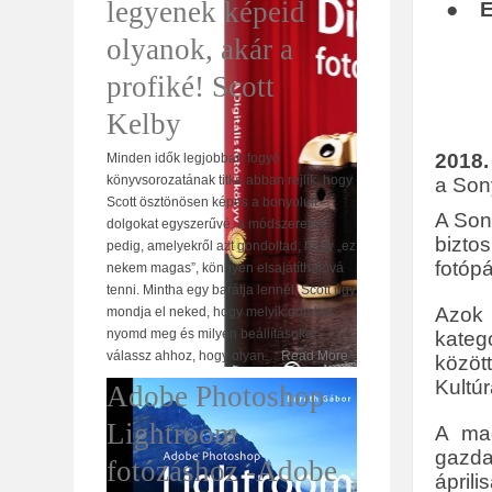
legyenek képeid
● El
olyanok, akár a
profiké! Scott
Kelby
2018.
Minden idők legjobban fogyó
könyvsorozatának titka abban rejlik, hogy
a Son
Scott ösztönösen képes a bonyolult
A Son
dolgokat egyszerűvé, a módszereket
bizto
pedig, amelyekről azt gondoltad, hogy „ez
fotóp
nekem magas”, könnyen elsajátíthatóvá
tenni. Mintha egy barátja lennél, Scott úgy
Azok 
mondja el neked, hogy melyik gombot
nyomd meg és milyen beállításokat
kateg
válassz ahhoz, hogy olyan
…
Read More
között
Kultúr
Adobe Photoshop
Lightroom
A mag
gazda
fotózáshoz -Adobe
ápril