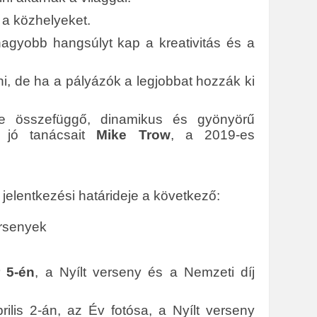
 a közhelyeket.
agyobb hangsúlyt kap a kreativitás és a
i, de ha a pályázók a legjobbat hozzák ki
re összefüggő, dinamikus és gyönyörű
g jó tanácsait
Mike Trow
, a 2019-es
elentkezési határideje a következő:
ersenyek
r 5-én
, a Nyílt verseny és a Nemzeti díj
ilis 2-án, az Év fotósa, a Nyílt verseny