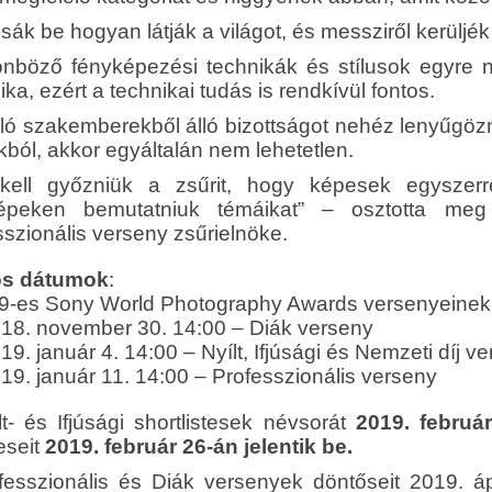
ák be hogyan látják a világot, és messziről kerüljék
önböző fényképezési technikák és stílusok egyre n
ka, ezért a technikai tudás is rendkívül fontos.
áló szakemberekből álló bizottságot nehéz lenyűgözn
ból, akkor egyáltalán nem lehetetlen.
ell győzniük a zsűrit, hogy képesek egyszer
épeken bemutatniuk témáikat” – osztotta me
szionális verseny zsűrielnöke.
os dátumok
:
9-es Sony World Photography Awards versenyeinek j
8. november 30. 14:00 – Diák verseny
. január 4. 14:00 – Nyílt, Ifjúsági és Nemzeti díj v
9. január 11. 14:00 – Professzionális verseny
lt- és Ifjúsági shortlistesek névsorát
2019. februá
eseit
2019. február 26-án jelentik be.
fesszionális és Diák versenyek döntőseit 2019. ápr