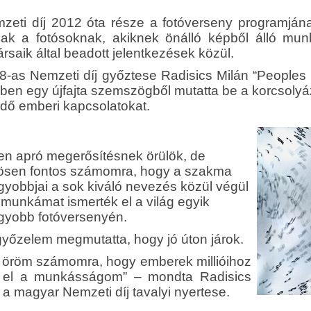
zeti díj 2012 óta része a fotóverseny programjának
ak a fotósoknak, akiknek önálló képből álló mu
ársaik által beadott jelentkezések közül.
8-as Nemzeti díj győztese Radisics Milán “Peoples w
ben egy újfajta szemszögből mutatta be a korcsoly
dő emberi kapcsolatokat.
en apró megerősítésnek örülök, de
ösen fontos számomra, hogy a szakma
gyobbjai a sok kiváló nevezés közül végül
 munkámat ismerték el a világ egyik
gyobb fotóversenyén.
győzelem megmutatta, hogy jó úton járok.
 öröm számomra, hogy emberek millióihoz
t el a munkásságom” – mondta Radisics
 a magyar Nemzeti díj tavalyi nyertese.