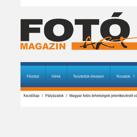
Főoldal
Hírek
Teszteltük élesben
Rovatok
Kezdőlap
Pályázatok
Magyar fotós tehetségek jelentkezését 