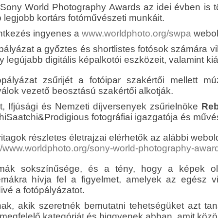
. Sony World Photography Awards az idei évben is t
 legjobb kortárs fotóművészeti munkáit.
entkezés ingyenes a
www.worldphoto.org/swpa
webol
ópályázat a győztes és shortlistes fotósok számára v
 legújabb digitális képalkotói eszközeit, valamint kiál
ópályázat zsűrijét a fotóipar szakértői mellett
válok vezető beosztású szakértői alkotják.
lt, Ifjúsági és Nemzeti díjversenyek zsűrielnöke
Reb
hiSaatchi&Prodigious fotográfiai igazgatója és művés
itagok részletes életrajzai elérhetők az alábbi webol
://www.worldphoto.org/sony-world-photography-awar
mák sokszínűsége, és a tény, hogy a képek oly
émákra hívja fel a figyelmet, amelyek az egész vi
vé a fotópályázatot.
ak, akik szeretnék bemutatni tehetségüket azt t
megfelelő kategóriát és higgyenek abban, amit közöl