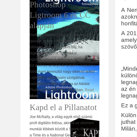
Photoshop
A Nem
Ligtroom 6 és CC
azokn
honfit
alapján
A 201
Kedves Olvasó! Azt gondolom és talán
amely
igazam is van , hogy én vagyok az
szövő
idősebb. Remélem, nem baj, ha
tegeződni fogunk. Így sokkal
egyszerűbben tudok magyarázni neked.
Ez a könyv amelynek tartalmi alapjául a
„Mind
több éven keresztül nagy sikerrel tartott
külön
Lightroom-oktatásaim szolgálnak
legna
valójában kettőnk utazása az Adobe
az én
Photoshop Lightroom világában.
Read
legna
More
Ez a 
Kapd el a Pillanatot
Külön
Joe McNally, a világ egyik első számú
jutha
profi digitális fotósa, akinek az elismert
Milán,
munkái többek között a Sports Illustrated,
a Time és a National Geographic