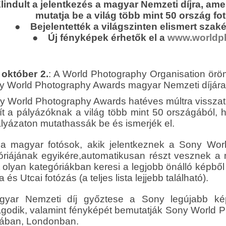
indult a jelentkezés a magyar Nemzeti díjra, amel
mutatja be a világ több mint 50 ország f
● Bejelentették a világszinten elismert szakér
● Új fényképek érhetők el a
www.worldph
 október 2.
: A World Photography Organisation örömm
y World Photography Awards magyar Nemzeti díjára
y World Photography Awards hatéves múltra visszate
sít a pályázóknak a világ több mint 50 országából,
ályázaton mutathassák be és ismerjék el.
a magyar fotósok, akik jelentkeznek a Sony Worl
óriájának egyikére,automatikusan részt vesznek a 
 olyan kategóriákban keresi a legjobb önálló képből
a és Utcai fotózás (a teljes lista lejjebb található).
yar Nemzeti díj győztese a Sony legújabb képal
godik, valamint fényképét bemutatják Sony World P
isában, Londonban.