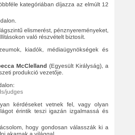
öbbféle kategóriában díjazza az elmúlt 12
dalon.
ilágszintű elismerést, pénznyereményeket,
lításokon való részvételt biztosít.
 múzeumok, kiadók, médiaügynökségek és
ecca McClelland
(Egyesült Királyság), a
zeti produkció vezetője.
dalon:
ds/judges
an kérdéseket vetnek fel, vagy olyan
lágot érintik teszi igazán izgalmassá és
anácsolom, hogy gondosan válasszák ki a
ni akarnak a világgal.