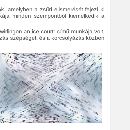
, amelyben a zsűri elismerését fejezi ki
nkája minden szempontból kiemelkedik a
irlingon an ice court” című munkája volt,
ázás szépségét, és a korcsolyázás közben