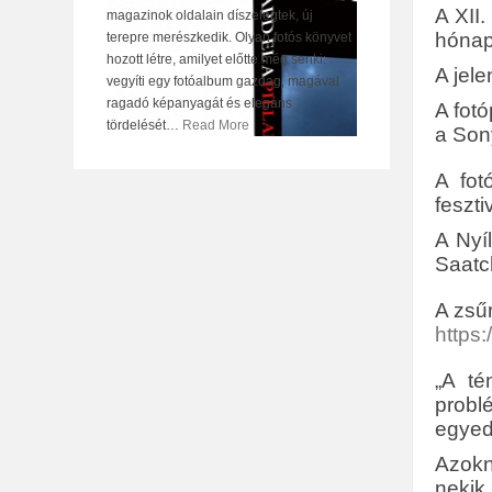
A XII
magazinok oldalain díszelegtek, új
hónap
terepre merészkedik. Olyan fotós könyvet
hozott létre, amilyet előtte még senki:
A jel
vegyíti egy fotóalbum gazdag, magával
ragadó képanyagát és elegáns
A fot
tördelését
…
Read More
a Sony
A fot
feszti
A Nyí
Saatc
A zsűr
https
„A té
probl
egyedi
Azokn
nekik 