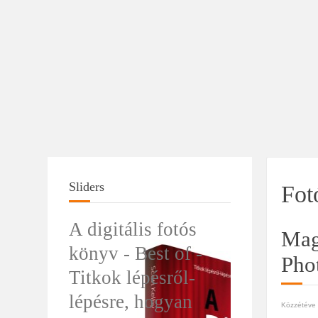
Sliders
Fot
A digitális fotós
Magy
könyv - Best of -
Pho
Titkok lépésről-
lépésre, hogyan
Közzétéve i