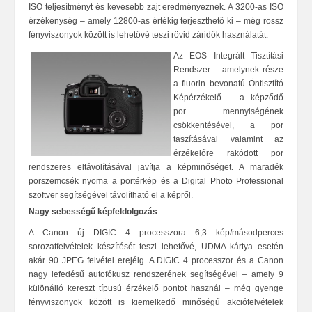
ISO teljesítményt és kevesebb zajt eredményeznek. A 3200-as ISO
érzékenység – amely 12800-as értékig terjeszthető ki – még rossz
fényviszonyok között is lehetővé teszi rövid záridők használatát.
A
z EOS Integrált Tisztítási
Rendszer – amelynek része
a fluorin bevonatú Öntisztító
Képérzékelő – a képződő
por mennyiségének
csökkentésével, a por
taszításával valamint az
érzékelőre rakódott por
rendszeres eltávolításával javítja a képminőséget. A maradék
porszemcsék nyoma a portérkép és a Digital Photo Professional
szoftver segítségével távolítható el a képről.
Nagy sebességű képfeldolgozás
A Canon új DIGIC 4 processzora 6,3 kép/másodperces
sorozatfelvételek készítését teszi lehetővé, UDMA kártya esetén
akár 90
JPEG
felvétel erejéig. A DIGIC 4 processzor és a Canon
nagy lefedésű autofókusz rendszerének segítségével – amely 9
különálló kereszt típusú érzékelő pontot használ – még gyenge
fényviszonyok között is kiemelkedő minőségű akciófelvételek