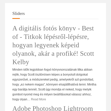
Sliders
A digitális fotós könyv - Best
of - Titkok lépésről-lépésre,
hogyan legyenek képeid
olyanok, akár a profiké! Scott
Kelby
Minden idők legjobban fogyó könyvsorozatának titka abban
rejlik, hogy Scott ösztönösen képes a bonyolult dolgokat
egyszerűvé, a módszereket pedig, amelyekről azt gondoltad,
hogy „ez nekem magas”, könnyen elsajátíthatóvá tenni. Mintha
egy barátja lennél, Scott úgy mondja el neked, hogy melyik
gombot nyomd meg és milyen beállításokat válassz ahhoz,
hogy olyan
…
Read More
Adobe Photoshop Lightroom