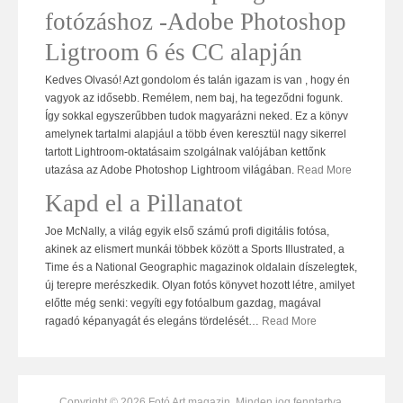
fotózáshoz -Adobe Photoshop
Ligtroom 6 és CC alapján
Kedves Olvasó! Azt gondolom és talán igazam is van , hogy én
vagyok az idősebb. Remélem, nem baj, ha tegeződni fogunk.
Így sokkal egyszerűbben tudok magyarázni neked. Ez a könyv
amelynek tartalmi alapjául a több éven keresztül nagy sikerrel
tartott Lightroom-oktatásaim szolgálnak valójában kettőnk
utazása az Adobe Photoshop Lightroom világában.
Read More
Kapd el a Pillanatot
Joe McNally, a világ egyik első számú profi digitális fotósa,
akinek az elismert munkái többek között a Sports Illustrated, a
Time és a National Geographic magazinok oldalain díszelegtek,
új terepre merészkedik. Olyan fotós könyvet hozott létre, amilyet
előtte még senki: vegyíti egy fotóalbum gazdag, magával
ragadó képanyagát és elegáns tördelését
…
Read More
Copyright © 2026 Fotó Art magazin. Minden jog fenntartva.