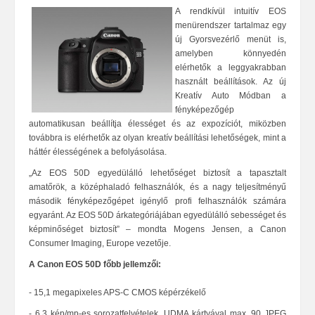
A rendkívül intuitív EOS
menürendszer tartalmaz egy
új Gyorsvezérlő menüt is,
amelyben könnyedén
elérhetők a leggyakrabban
használt beállítások. Az új
Kreatív Auto Módban a
fényképezőgép
automatikusan beállítja élességet és az expozíciót, miközben
továbbra is elérhetők az olyan kreatív beállítási lehetőségek, mint a
háttér élességének a befolyásolása.
„Az EOS 50D egyedülálló lehetőséget biztosít a tapasztalt
amatőrök, a középhaladó felhasználók, és a nagy teljesítményű
második fényképezőgépet igénylő profi felhasználók számára
egyaránt. Az EOS 50D árkategóriájában egyedülálló sebességet és
képminőséget biztosít” – mondta Mogens Jensen, a Canon
Consumer Imaging,
Europe vezetője.
A Canon EOS 50D főbb
jellemzői:
-
15,1 megapixeles APS-C CMOS képérzékelő
-
6,3 kép/mp-es sorozatfelvételek, UDMA kártyával max. 90 JPEG