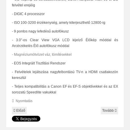
felvétel erejéig
- DIGIC 4 processzor
-
ISO 100-3200 érzékenység, amely kiterjeszthető 12800-ig
- 9 pontos nagy lefedésű autofókusz
-
3.0”-os Clear View VGA LCD kijelző Élőkép móddal és
Arcérzékelés Élő autofókusz móddal
-
Magnéziumötvözet váz, tömítésekkel
- EOS Integrált Tisztítási Rendszer
-
Felvételek lejátszása nagyfelbontású TV-n a HDMI csatlakozón
keresztül
-
Teljes kompatibilitás a Canon EF és EF-S objektívekkel és az EX
sorozatú Speedlite vakukkal
Nyomtatás
Előző
Tovább