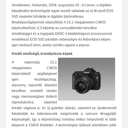
Amstelveen, Hollandia, 2008. augusztus 26.: A Canon, a digitális
képalkotási technológiák egyik vezető vállalata az új fél-profi EOS
50D modellel bővítette ki digitális tükörreflexes
fényképezőgépeinek választékát. A 15,1 megapixeles CMOS
képérzékelővel, 6,3 kép/mp-es sorozatfelvétel készítési
lehetőséggel és a legújabb DIGIC 4 képfeldolgozó processzorral
rendelkező EOS 50D páratlan sebességre és felbontásra képes
igen kedvező áron, amely szintén egyedi a piacon.
Kiváló minőségű, kristálytiszta képek
A vadonatúj 15,1
megapixeles CMOS
képérzékelő segítségével
igen részletgazdag,
alacsony zajszintű képeket
készíthet, emellett ideális
nagy mennyiségben történő
reprodukcióra, valamint
kreatív vágásra is. Az új gyártási eljárás, valamint az újratervezett
fotodiódák és mikrolencsék megnövelik a szenzor fénygyűjtő
képességét, így a képminőség romlása nélkül helyezhető el több
képpont a CMOS felületen. A technológiai újítások jelentősen jobb